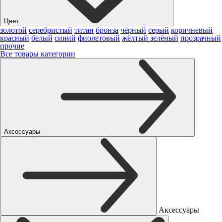
Цвет
золотой
серебристый
титан
бронза
чёрный
серый
коричневый
красный
белый
синий
фиолетовый
жёлтый
зелёный
прозрачный
прочие
Все товары категории
Аксессуары
Аксессуары