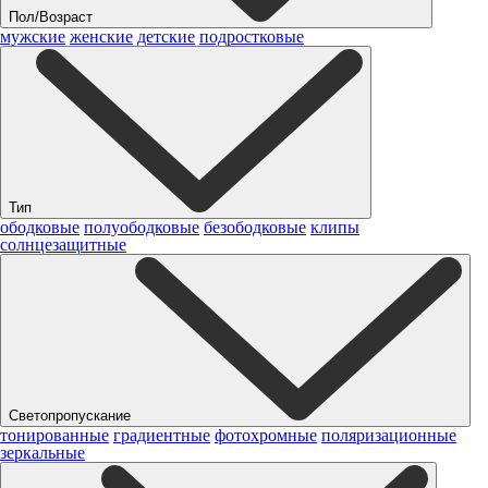
Пол/Возраст
мужские
женские
детские
подростковые
Тип
ободковые
полуободковые
безободковые
клипы
солнцезащитные
Светопропускание
тонированные
градиентные
фотохромные
поляризационные
зеркальные