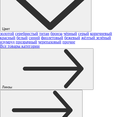
Цвет
золотой
серебристый
титан
бронза
чёрный
серый
коричневый
красный
белый
синий
фиолетовый
бежевый
жёлтый
зелёный
изумруд
прозрачный
черепаховый
прочие
Все товары категории
Линзы