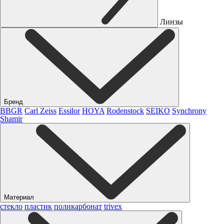
Линзы
Бренд
BBGR
Carl Zeiss
Essilor
HOYA
Rodenstock
SEIKO
Synchrony
Shamir
Материал
стекло
пластик
поликарбонат
trivex