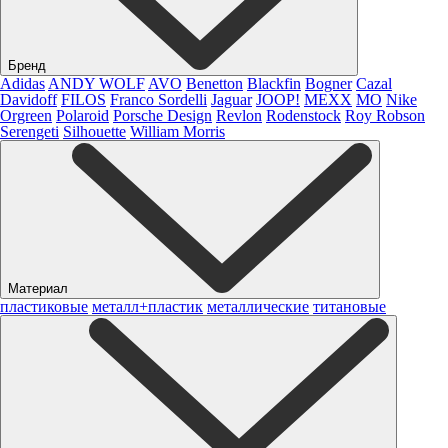
Бренд
Adidas
ANDY WOLF
AVO
Benetton
Blackfin
Bogner
Cazal
Davidoff
FILOS
Franco Sordelli
Jaguar
JOOP!
MEXX
MO
Nike
Orgreen
Polaroid
Porsche Design
Revlon
Rodenstock
Roy Robson
Serengeti
Silhouette
William Morris
Материал
пластиковые
металл+пластик
металлические
титановые