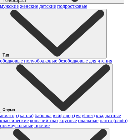
Пол/Возраст
мужские
женские
детские
подростковые
Тип
ободковые
полуободковые
безободковые
для чтения
Форма
авиатор (капля)
бабочка
вэйфарер (wayfarer)
квадратные
классические
кошачий глаз
круглые
овальные
панто (panto)
прямоугольные
прочие