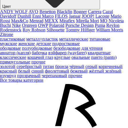
Цвет
ANDY WOLF
AVO
Benetton
Blackfin
Bogner
Carrera
Cazal
Davidoff
Dunhill
Enni Marco
FILOS
Jaguar
JOOP!
Lacoste
Mario
Rossi
Max&Co
Menrad
MEXX
Miraflex
Mirella Mori
MO
Nicoleta
Buchi
Nike
Orgreen
OWP
Polaroid
Porsche Design
Puma
Revlon
Rodenstock
Roy Robson
Silhouette
Tommy Hilfiger
William Morris
Zitrone
пластиковые
металл+пластик
металлические
титановые
мужские
женские
детские
подростковые
ободковые
полуободковые
безободковые
для чтения
авиатор (капля)
бабочка
вэйфарер (wayfarer)
квадратные
классические
кошачий глаз
круглые
овальные
панто (panto)
прямоугольные
прочие
золотой
серебристый
титан
бронза
чёрный
серый
коричневый
красный
белый
синий
фиолетовый
бежевый
жёлтый
зелёный
изумруд
прозрачный
черепаховый
прочие
Все товары категории