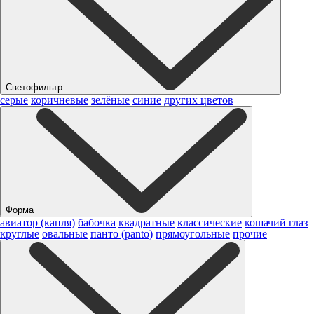
Светофильтр
серые
коричневые
зелёные
синие
других цветов
Форма
авиатор (капля)
бабочка
квадратные
классические
кошачий глаз
круглые
овальные
панто (panto)
прямоугольные
прочие