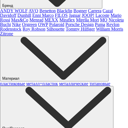
Бренд
ANDY WOLF
AVO
Benetton
Blackfin
Bogner
Carrera
Cazal
Davidoff
Dunhill
Enni Marco
FILOS
Jaguar
JOOP!
Lacoste
Mario
Rossi
Max&Co
Menrad
MEXX
Miraflex
Mirella Mori
MO
Nicoleta
Buchi
Nike
Orgreen
OWP
Polaroid
Porsche Design
Puma
Revlon
Rodenstock
Roy Robson
Silhouette
Tommy Hilfiger
William Morris
Zitrone
Материал
пластиковые
металл+пластик
металлические
титановые