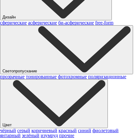
Дизайн
сферические
асферические
би-асферические
free-form
Светопропускание
прозрачные
тонированные
фотохромные
поляризационные
Цвет
чёрный
серый
коричневый
красный
синий
фиолетовый
янтарный
зелёный
изумруд
прочие