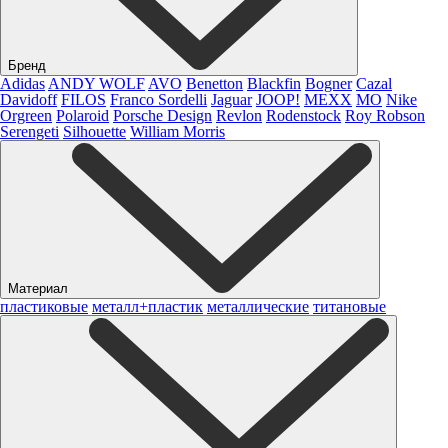
Бренд
Adidas
ANDY WOLF
AVO
Benetton
Blackfin
Bogner
Cazal
Davidoff
FILOS
Franco Sordelli
Jaguar
JOOP!
MEXX
MO
Nike
Orgreen
Polaroid
Porsche Design
Revlon
Rodenstock
Roy Robson
Serengeti
Silhouette
William Morris
Материал
пластиковые
металл+пластик
металлические
титановые