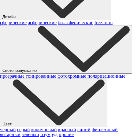
Дизайн
сферические
асферические
би-асферические
free-form
Светопропускание
прозрачные
тонированные
фотохромные
поляризационные
Цвет
чёрный
серый
коричневый
красный
синий
фиолетовый
янтарный
зелёный
изумруд
прочие