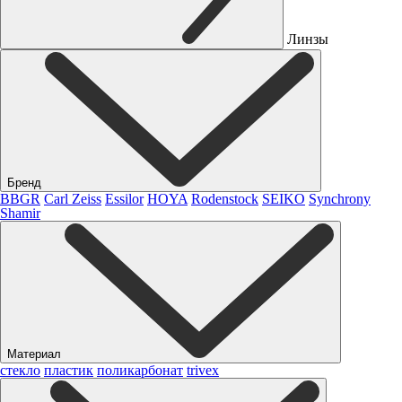
Линзы
Бренд
BBGR
Carl Zeiss
Essilor
HOYA
Rodenstock
SEIKO
Synchrony
Shamir
Материал
стекло
пластик
поликарбонат
trivex