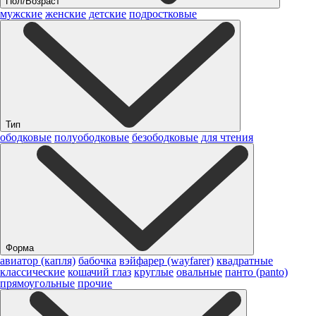
Пол/Возраст
мужские
женские
детские
подростковые
Тип
ободковые
полуободковые
безободковые
для чтения
Форма
авиатор (капля)
бабочка
вэйфарер (wayfarer)
квадратные
классические
кошачий глаз
круглые
овальные
панто (panto)
прямоугольные
прочие