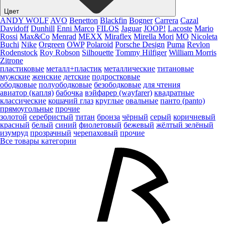
Цвет
ANDY WOLF
AVO
Benetton
Blackfin
Bogner
Carrera
Cazal
Davidoff
Dunhill
Enni Marco
FILOS
Jaguar
JOOP!
Lacoste
Mario
Rossi
Max&Co
Menrad
MEXX
Miraflex
Mirella Mori
MO
Nicoleta
Buchi
Nike
Orgreen
OWP
Polaroid
Porsche Design
Puma
Revlon
Rodenstock
Roy Robson
Silhouette
Tommy Hilfiger
William Morris
Zitrone
пластиковые
металл+пластик
металлические
титановые
мужские
женские
детские
подростковые
ободковые
полуободковые
безободковые
для чтения
авиатор (капля)
бабочка
вэйфарер (wayfarer)
квадратные
классические
кошачий глаз
круглые
овальные
панто (panto)
прямоугольные
прочие
золотой
серебристый
титан
бронза
чёрный
серый
коричневый
красный
белый
синий
фиолетовый
бежевый
жёлтый
зелёный
изумруд
прозрачный
черепаховый
прочие
Все товары категории