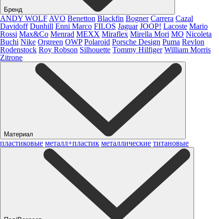
Бренд
ANDY WOLF
AVO
Benetton
Blackfin
Bogner
Carrera
Cazal
Davidoff
Dunhill
Enni Marco
FILOS
Jaguar
JOOP!
Lacoste
Mario
Rossi
Max&Co
Menrad
MEXX
Miraflex
Mirella Mori
MO
Nicoleta
Buchi
Nike
Orgreen
OWP
Polaroid
Porsche Design
Puma
Revlon
Rodenstock
Roy Robson
Silhouette
Tommy Hilfiger
William Morris
Zitrone
Материал
пластиковые
металл+пластик
металлические
титановые