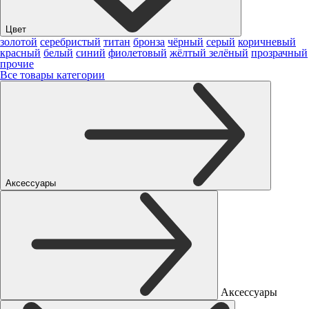
Цвет
золотой
серебристый
титан
бронза
чёрный
серый
коричневый
красный
белый
синий
фиолетовый
жёлтый
зелёный
прозрачный
прочие
Все товары категории
Аксессуары
Аксессуары