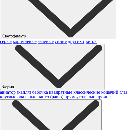
Светофильтр
серые
коричневые
зелёные
синие
других цветов
Форма
авиатор (капля)
бабочка
квадратные
классические
кошачий глаз
круглые
овальные
панто (panto)
прямоугольные
прочие