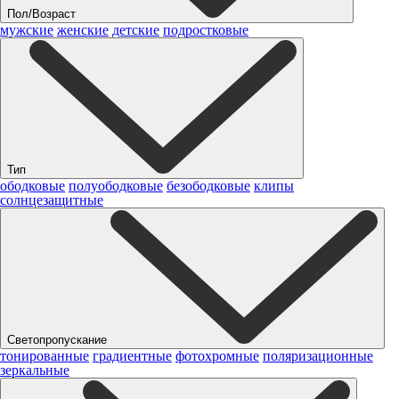
Пол/Возраст
мужские
женские
детские
подростковые
Тип
ободковые
полуободковые
безободковые
клипы
солнцезащитные
Светопропускание
тонированные
градиентные
фотохромные
поляризационные
зеркальные