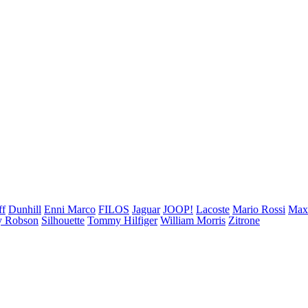
ff
Dunhill
Enni Marco
FILOS
Jaguar
JOOP!
Lacoste
Mario Rossi
Ma
 Robson
Silhouette
Tommy Hilfiger
William Morris
Zitrone