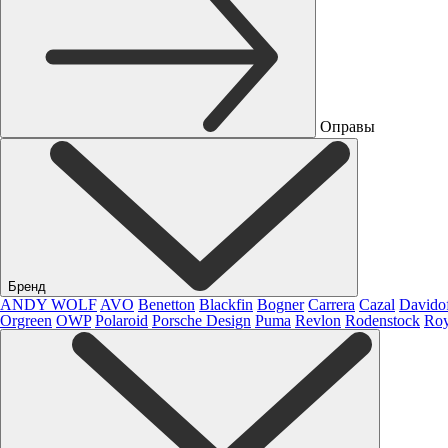
Оправы
Бренд
ANDY WOLF
AVO
Benetton
Blackfin
Bogner
Carrera
Cazal
Davido
Orgreen
OWP
Polaroid
Porsche Design
Puma
Revlon
Rodenstock
Roy