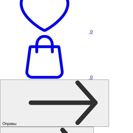
0
0
Оправы