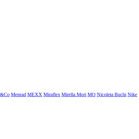
x&Co
Menrad
MEXX
Miraflex
Mirella Mori
MO
Nicoleta Buchi
Nike