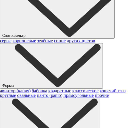
Светофильтр
серые
коричневые
зелёные
синие
других цветов
Форма
авиатор (капля)
бабочка
квадратные
классические
кошачий глаз
круглые
овальные
панто (panto)
прямоугольные
прочие