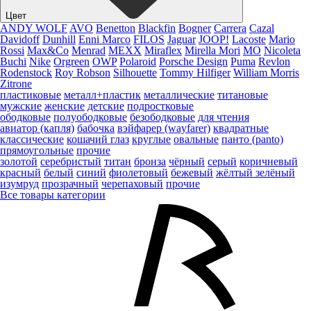
Цвет
ANDY WOLF
AVO
Benetton
Blackfin
Bogner
Carrera
Cazal
Davidoff
Dunhill
Enni Marco
FILOS
Jaguar
JOOP!
Lacoste
Mario
Rossi
Max&Co
Menrad
MEXX
Miraflex
Mirella Mori
MO
Nicoleta
Buchi
Nike
Orgreen
OWP
Polaroid
Porsche Design
Puma
Revlon
Rodenstock
Roy Robson
Silhouette
Tommy Hilfiger
William Morris
Zitrone
пластиковые
металл+пластик
металлические
титановые
мужские
женские
детские
подростковые
ободковые
полуободковые
безободковые
для чтения
авиатор (капля)
бабочка
вэйфарер (wayfarer)
квадратные
классические
кошачий глаз
круглые
овальные
панто (panto)
прямоугольные
прочие
золотой
серебристый
титан
бронза
чёрный
серый
коричневый
красный
белый
синий
фиолетовый
бежевый
жёлтый
зелёный
изумруд
прозрачный
черепаховый
прочие
Все товары категории