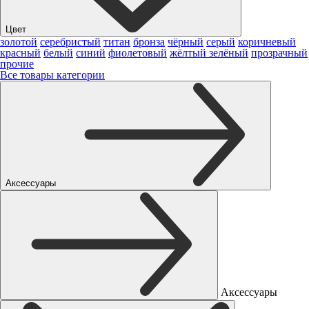
Цвет
золотой
серебристый
титан
бронза
чёрный
серый
коричневый
красный
белый
синий
фиолетовый
жёлтый
зелёный
прозрачный
прочие
Все товары категории
Аксессуары
Аксессуары