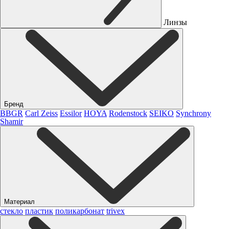
Линзы
Бренд
BBGR
Carl Zeiss
Essilor
HOYA
Rodenstock
SEIKO
Synchrony
Shamir
Материал
стекло
пластик
поликарбонат
trivex