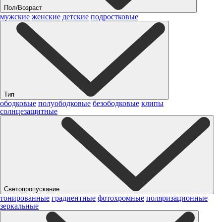
Пол/Возраст
мужские
женские
детские
подростковые
Тип
ободковые
полуободковые
безободковые
клипы
солнцезащитные
Светопропускание
тонированные
градиентные
фотохромные
поляризационные
зеркальные