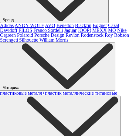
Бренд
Adidas
ANDY WOLF
AVO
Benetton
Blackfin
Bogner
Cazal
Davidoff
FILOS
Franco Sordelli
Jaguar
JOOP!
MEXX
MO
Nike
Orgreen
Polaroid
Porsche Design
Revlon
Rodenstock
Roy Robson
Serengeti
Silhouette
William Morris
Материал
пластиковые
металл+пластик
металлические
титановые