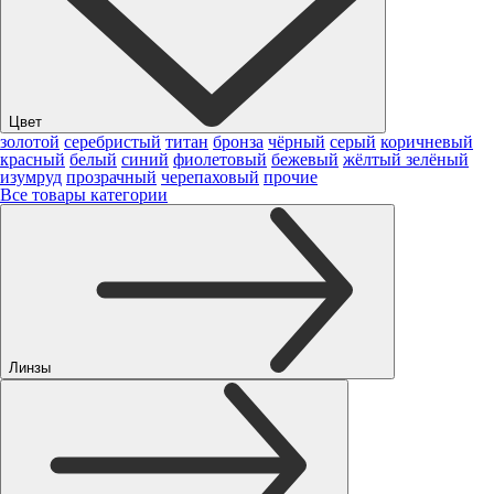
Цвет
золотой
серебристый
титан
бронза
чёрный
серый
коричневый
красный
белый
синий
фиолетовый
бежевый
жёлтый
зелёный
изумруд
прозрачный
черепаховый
прочие
Все товары категории
Линзы