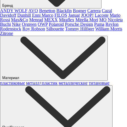
Бренд
ANDY WOLF
AVO
Benetton
Blackfin
Bogner
Carrera
Cazal
Davidoff
Dunhill
Enni Marco
FILOS
Jaguar
JOOP!
Lacoste
Mario
Rossi
Max&Co
Menrad
MEXX
Miraflex
Mirella Mori
MO
Nicoleta
Buchi
Nike
Orgreen
OWP
Polaroid
Porsche Design
Puma
Revlon
Rodenstock
Roy Robson
Silhouette
Tommy Hilfiger
William Morris
Zitrone
Материал
пластиковые
металл+пластик
металлические
титановые