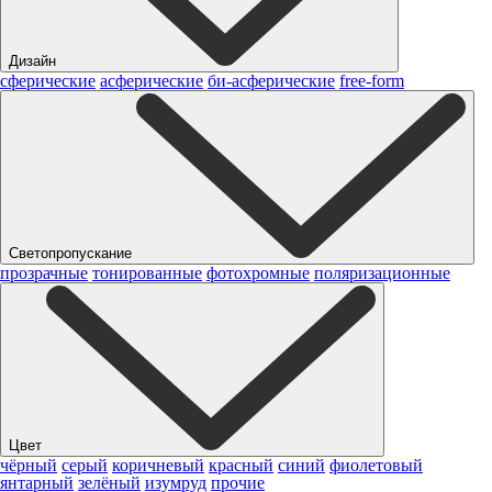
Дизайн
сферические
асферические
би-асферические
free-form
Светопропускание
прозрачные
тонированные
фотохромные
поляризационные
Цвет
чёрный
серый
коричневый
красный
синий
фиолетовый
янтарный
зелёный
изумруд
прочие