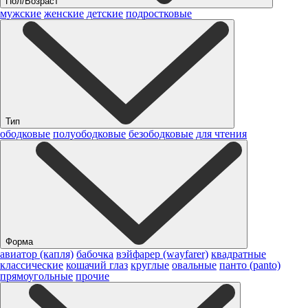
Пол/Возраст
мужские
женские
детские
подростковые
Тип
ободковые
полуободковые
безободковые
для чтения
Форма
авиатор (капля)
бабочка
вэйфарер (wayfarer)
квадратные
классические
кошачий глаз
круглые
овальные
панто (panto)
прямоугольные
прочие