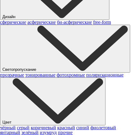
Дизайн
сферические
асферические
би-асферические
free-form
Светопропускание
прозрачные
тонированные
фотохромные
поляризационные
Цвет
чёрный
серый
коричневый
красный
синий
фиолетовый
янтарный
зелёный
изумруд
прочие