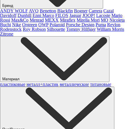
Бренд
ANDY WOLF
AVO
Benetton
Blackfin
Bogner
Carrera
Cazal
Davidoff
Dunhill
Enni Marco
FILOS
Jaguar
JOOP!
Lacoste
Mario
Rossi
Max&Co
Menrad
MEXX
Miraflex
Mirella Mori
MO
Nicoleta
Buchi
Nike
Orgreen
OWP
Polaroid
Porsche Design
Puma
Revlon
Rodenstock
Roy Robson
Silhouette
Tommy Hilfiger
William Morris
Zitrone
Материал
пластиковые
металл+пластик
металлические
титановые