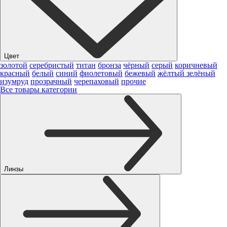
Цвет
золотой
серебристый
титан
бронза
чёрный
серый
коричневый
красный
белый
синий
фиолетовый
бежевый
жёлтый
зелёный
изумруд
прозрачный
черепаховый
прочие
Все товары категории
Линзы