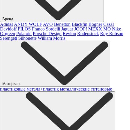
Бренд
Adidas
ANDY WOLF
AVO
Benetton
Blackfin
Bogner
Cazal
Davidoff
FILOS
Franco Sordelli
Jaguar
JOOP!
MEXX
MO
Nike
Orgreen
Polaroid
Porsche Design
Revlon
Rodenstock
Roy Robson
Serengeti
Silhouette
William Morris
Материал
пластиковые
металл+пластик
металлические
титановые