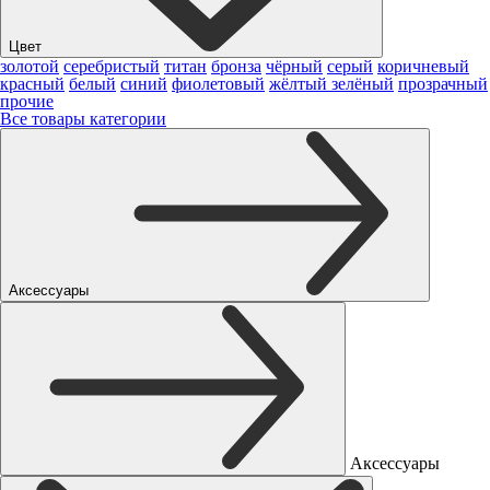
Цвет
золотой
серебристый
титан
бронза
чёрный
серый
коричневый
красный
белый
синий
фиолетовый
жёлтый
зелёный
прозрачный
прочие
Все товары категории
Аксессуары
Аксессуары