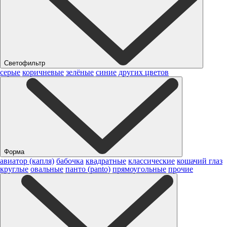
Светофильтр
серые
коричневые
зелёные
синие
других цветов
Форма
авиатор (капля)
бабочка
квадратные
классические
кошачий глаз
круглые
овальные
панто (panto)
прямоугольные
прочие