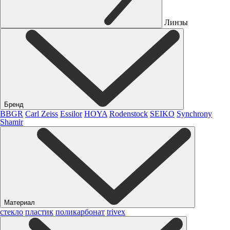
Линзы
Бренд
BBGR
Carl Zeiss
Essilor
HOYA
Rodenstock
SEIKO
Synchrony
Shamir
Материал
стекло
пластик
поликарбонат
trivex