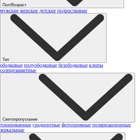
Пол/Возраст
мужские
женские
детские
подростковые
Тип
ободковые
полуободковые
безободковые
клипы
солнцезащитные
Светопропускание
тонированные
градиентные
фотохромные
поляризационные
зеркальные