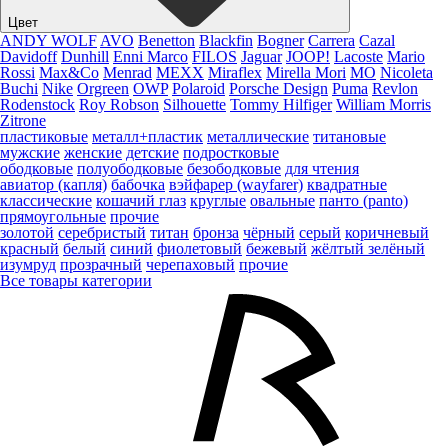
Цвет
ANDY WOLF
AVO
Benetton
Blackfin
Bogner
Carrera
Cazal
Davidoff
Dunhill
Enni Marco
FILOS
Jaguar
JOOP!
Lacoste
Mario
Rossi
Max&Co
Menrad
MEXX
Miraflex
Mirella Mori
MO
Nicoleta
Buchi
Nike
Orgreen
OWP
Polaroid
Porsche Design
Puma
Revlon
Rodenstock
Roy Robson
Silhouette
Tommy Hilfiger
William Morris
Zitrone
пластиковые
металл+пластик
металлические
титановые
мужские
женские
детские
подростковые
ободковые
полуободковые
безободковые
для чтения
авиатор (капля)
бабочка
вэйфарер (wayfarer)
квадратные
классические
кошачий глаз
круглые
овальные
панто (panto)
прямоугольные
прочие
золотой
серебристый
титан
бронза
чёрный
серый
коричневый
красный
белый
синий
фиолетовый
бежевый
жёлтый
зелёный
изумруд
прозрачный
черепаховый
прочие
Все товары категории