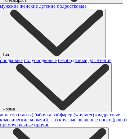
Пол/Возраст
мужские
женские
детские
подростковые
Тип
ободковые
полуободковые
безободковые
для чтения
Форма
авиатор (капля)
бабочка
вэйфарер (wayfarer)
квадратные
классические
кошачий глаз
круглые
овальные
панто (panto)
прямоугольные
прочие