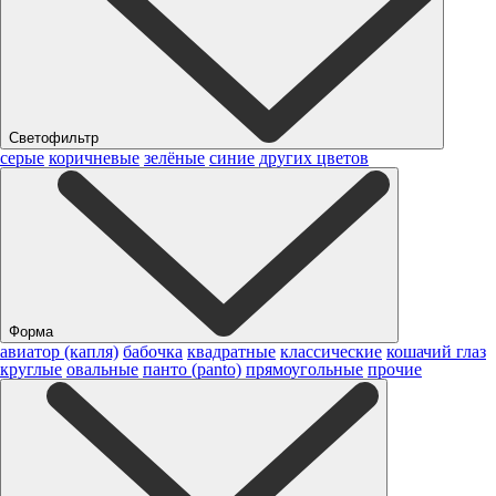
Светофильтр
серые
коричневые
зелёные
синие
других цветов
Форма
авиатор (капля)
бабочка
квадратные
классические
кошачий глаз
круглые
овальные
панто (panto)
прямоугольные
прочие