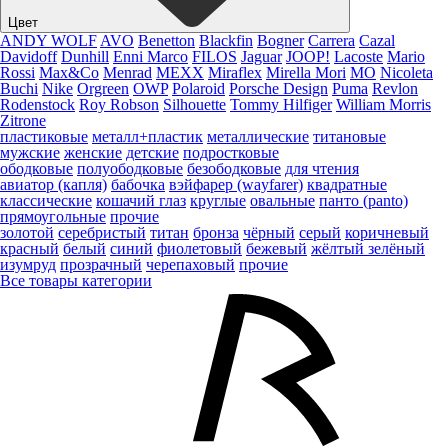
Цвет
ANDY WOLF
AVO
Benetton
Blackfin
Bogner
Carrera
Cazal
Davidoff
Dunhill
Enni Marco
FILOS
Jaguar
JOOP!
Lacoste
Mario
Rossi
Max&Co
Menrad
MEXX
Miraflex
Mirella Mori
MO
Nicoleta
Buchi
Nike
Orgreen
OWP
Polaroid
Porsche Design
Puma
Revlon
Rodenstock
Roy Robson
Silhouette
Tommy Hilfiger
William Morris
Zitrone
пластиковые
металл+пластик
металлические
титановые
мужские
женские
детские
подростковые
ободковые
полуободковые
безободковые
для чтения
авиатор (капля)
бабочка
вэйфарер (wayfarer)
квадратные
классические
кошачий глаз
круглые
овальные
панто (panto)
прямоугольные
прочие
золотой
серебристый
титан
бронза
чёрный
серый
коричневый
красный
белый
синий
фиолетовый
бежевый
жёлтый
зелёный
изумруд
прозрачный
черепаховый
прочие
Все товары категории