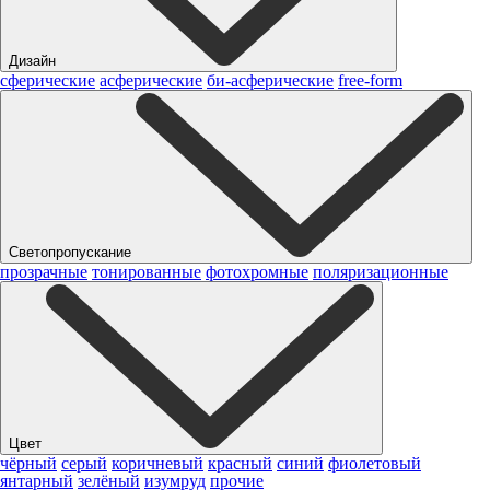
Дизайн
сферические
асферические
би-асферические
free-form
Светопропускание
прозрачные
тонированные
фотохромные
поляризационные
Цвет
чёрный
серый
коричневый
красный
синий
фиолетовый
янтарный
зелёный
изумруд
прочие