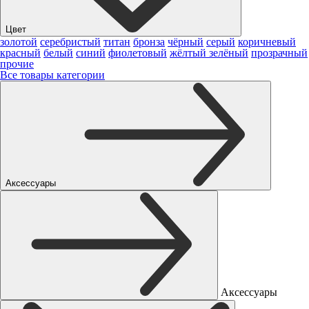
Цвет
золотой
серебристый
титан
бронза
чёрный
серый
коричневый
красный
белый
синий
фиолетовый
жёлтый
зелёный
прозрачный
прочие
Все товары категории
Аксессуары
Аксессуары