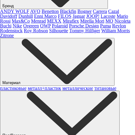
Бренд
ANDY WOLF
AVO
Benetton
Blackfin
Bogner
Carrera
Cazal
Davidoff
Dunhill
Enni Marco
FILOS
Jaguar
JOOP!
Lacoste
Mario
Rossi
Max&Co
Menrad
MEXX
Miraflex
Mirella Mori
MO
Nicoleta
Buchi
Nike
Orgreen
OWP
Polaroid
Porsche Design
Puma
Revlon
Rodenstock
Roy Robson
Silhouette
Tommy Hilfiger
William Morris
Zitrone
Материал
пластиковые
металл+пластик
металлические
титановые