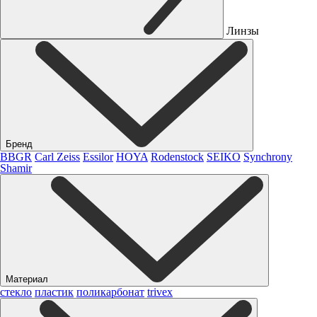
Линзы
Бренд
BBGR
Carl Zeiss
Essilor
HOYA
Rodenstock
SEIKO
Synchrony
Shamir
Материал
стекло
пластик
поликарбонат
trivex