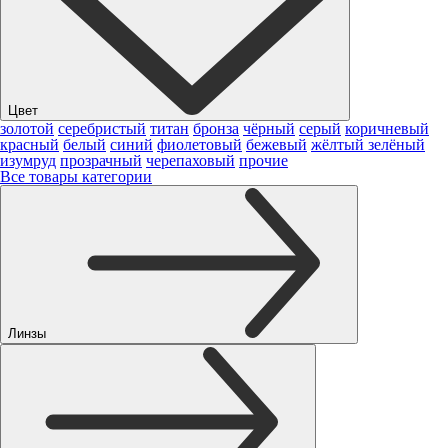
Цвет
золотой
серебристый
титан
бронза
чёрный
серый
коричневый
красный
белый
синий
фиолетовый
бежевый
жёлтый
зелёный
изумруд
прозрачный
черепаховый
прочие
Все товары категории
Линзы