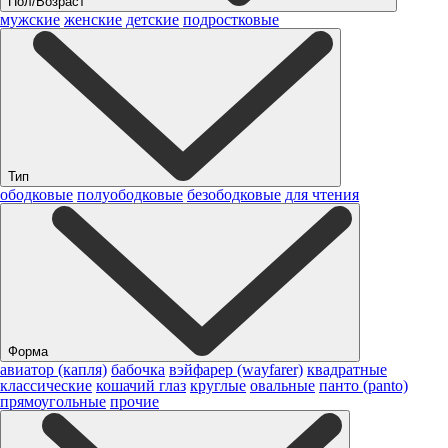
Пол/Возраст
мужские
женские
детские
подростковые
Тип
ободковые
полуободковые
безободковые
для чтения
Форма
авиатор (капля)
бабочка
вэйфарер (wayfarer)
квадратные
классические
кошачий глаз
круглые
овальные
панто (panto)
прямоугольные
прочие