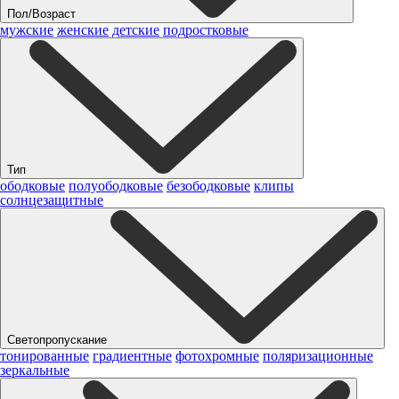
Пол/Возраст
мужские
женские
детские
подростковые
Тип
ободковые
полуободковые
безободковые
клипы
солнцезащитные
Светопропускание
тонированные
градиентные
фотохромные
поляризационные
зеркальные