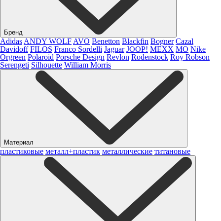
Бренд
Adidas
ANDY WOLF
AVO
Benetton
Blackfin
Bogner
Cazal
Davidoff
FILOS
Franco Sordelli
Jaguar
JOOP!
MEXX
MO
Nike
Orgreen
Polaroid
Porsche Design
Revlon
Rodenstock
Roy Robson
Serengeti
Silhouette
William Morris
Материал
пластиковые
металл+пластик
металлические
титановые