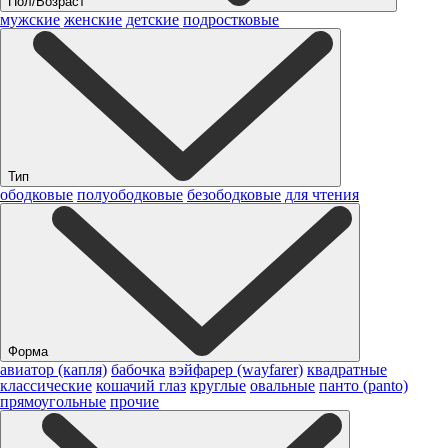
Пол/Возраст
мужские
женские
детские
подростковые
Тип
ободковые
полуободковые
безободковые
для чтения
Форма
авиатор (капля)
бабочка
вэйфарер (wayfarer)
квадратные
классические
кошачий глаз
круглые
овальные
панто (panto)
прямоугольные
прочие