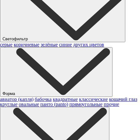
Светофильтр
серые
коричневые
зелёные
синие
других цветов
Форма
авиатор (капля)
бабочка
квадратные
классические
кошачий глаз
круглые
овальные
панто (panto)
прямоугольные
прочие