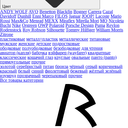
Цвет
ANDY WOLF
AVO
Benetton
Blackfin
Bogner
Carrera
Cazal
Davidoff
Dunhill
Enni Marco
FILOS
Jaguar
JOOP!
Lacoste
Mario
Rossi
Max&Co
Menrad
MEXX
Miraflex
Mirella Mori
MO
Nicoleta
Buchi
Nike
Orgreen
OWP
Polaroid
Porsche Design
Puma
Revlon
Rodenstock
Roy Robson
Silhouette
Tommy Hilfiger
William Morris
Zitrone
пластиковые
металл+пластик
металлические
титановые
мужские
женские
детские
подростковые
ободковые
полуободковые
безободковые
для чтения
авиатор (капля)
бабочка
вэйфарер (wayfarer)
квадратные
классические
кошачий глаз
круглые
овальные
панто (panto)
прямоугольные
прочие
золотой
серебристый
титан
бронза
чёрный
серый
коричневый
красный
белый
синий
фиолетовый
бежевый
жёлтый
зелёный
изумруд
прозрачный
черепаховый
прочие
Все товары категории