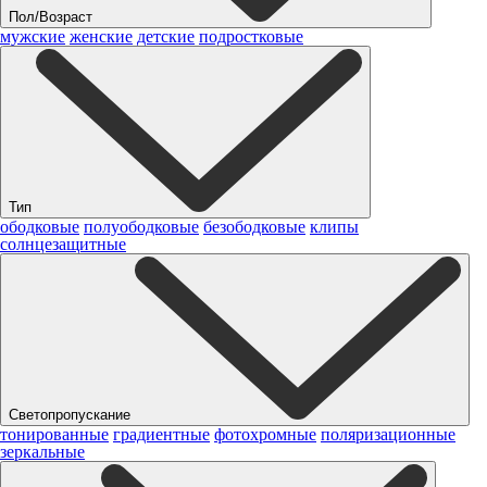
Пол/Возраст
мужские
женские
детские
подростковые
Тип
ободковые
полуободковые
безободковые
клипы
солнцезащитные
Светопропускание
тонированные
градиентные
фотохромные
поляризационные
зеркальные