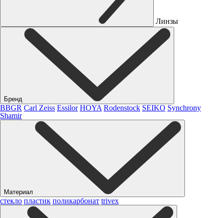
Линзы
Бренд
BBGR
Carl Zeiss
Essilor
HOYA
Rodenstock
SEIKO
Synchrony
Shamir
Материал
стекло
пластик
поликарбонат
trivex