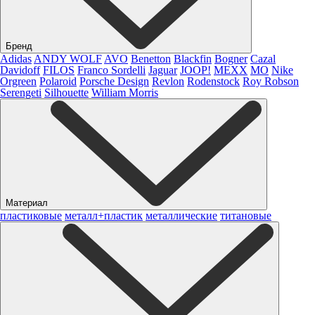
Бренд
Adidas
ANDY WOLF
AVO
Benetton
Blackfin
Bogner
Cazal
Davidoff
FILOS
Franco Sordelli
Jaguar
JOOP!
MEXX
MO
Nike
Orgreen
Polaroid
Porsche Design
Revlon
Rodenstock
Roy Robson
Serengeti
Silhouette
William Morris
Материал
пластиковые
металл+пластик
металлические
титановые