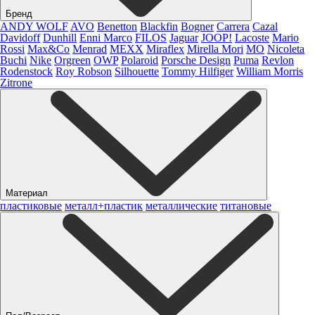
Бренд
ANDY WOLF
AVO
Benetton
Blackfin
Bogner
Carrera
Cazal
Davidoff
Dunhill
Enni Marco
FILOS
Jaguar
JOOP!
Lacoste
Mario
Rossi
Max&Co
Menrad
MEXX
Miraflex
Mirella Mori
MO
Nicoleta
Buchi
Nike
Orgreen
OWP
Polaroid
Porsche Design
Puma
Revlon
Rodenstock
Roy Robson
Silhouette
Tommy Hilfiger
William Morris
Zitrone
Материал
пластиковые
металл+пластик
металлические
титановые