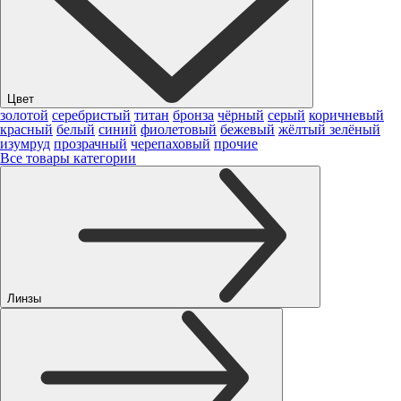
Цвет
золотой
серебристый
титан
бронза
чёрный
серый
коричневый
красный
белый
синий
фиолетовый
бежевый
жёлтый
зелёный
изумруд
прозрачный
черепаховый
прочие
Все товары категории
Линзы