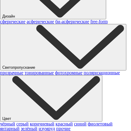
Дизайн
сферические
асферические
би-асферические
free-form
Светопропускание
прозрачные
тонированные
фотохромные
поляризационные
Цвет
чёрный
серый
коричневый
красный
синий
фиолетовый
янтарный
зелёный
изумруд
прочие