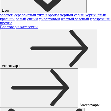
Цвет
золотой
серебристый
титан
бронза
чёрный
серый
коричневый
красный
белый
синий
фиолетовый
жёлтый
зелёный
прозрачный
прочие
Все товары категории
Аксессуары
Аксессуары