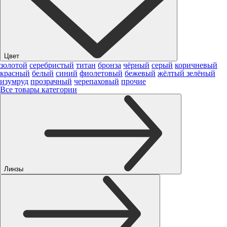
Цвет
золотой
серебристый
титан
бронза
чёрный
серый
коричневый
красный
белый
синий
фиолетовый
бежевый
жёлтый
зелёный
изумруд
прозрачный
черепаховый
прочие
Все товары категории
Линзы