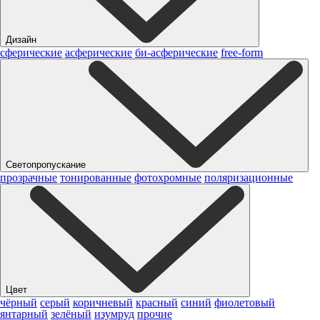
Дизайн
сферические
асферические
би-асферические
free-form
Светопропускание
прозрачные
тонированные
фотохромные
поляризационные
Цвет
чёрный
серый
коричневый
красный
синий
фиолетовый
янтарный
зелёный
изумруд
прочие