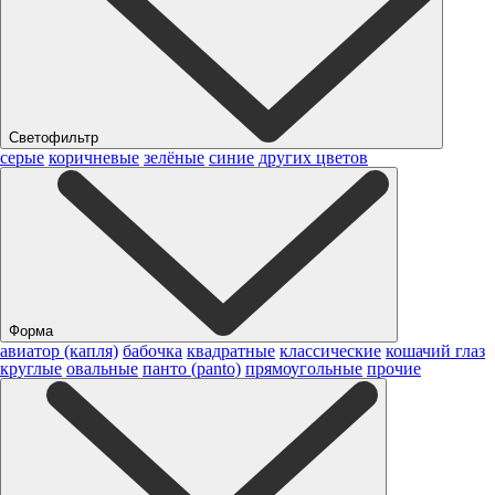
Светофильтр
серые
коричневые
зелёные
синие
других цветов
Форма
авиатор (капля)
бабочка
квадратные
классические
кошачий глаз
круглые
овальные
панто (panto)
прямоугольные
прочие