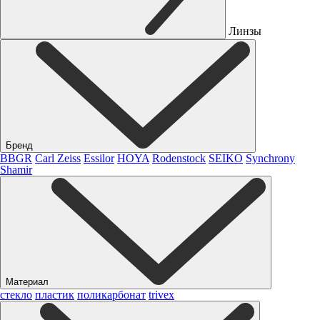
Линзы
Бренд
BBGR
Carl Zeiss
Essilor
HOYA
Rodenstock
SEIKO
Synchrony
Shamir
Материал
стекло
пластик
поликарбонат
trivex