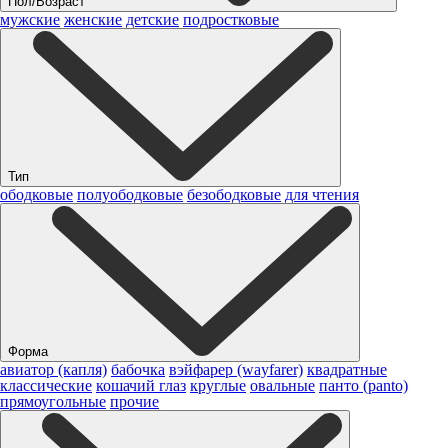
Пол/Возраст
мужские
женские
детские
подростковые
Тип
ободковые
полуободковые
безободковые
для чтения
Форма
авиатор (капля)
бабочка
вэйфарер (wayfarer)
квадратные
классические
кошачий глаз
круглые
овальные
панто (panto)
прямоугольные
прочие