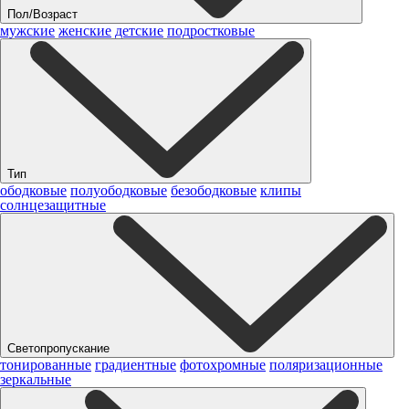
Пол/Возраст
мужские
женские
детские
подростковые
Тип
ободковые
полуободковые
безободковые
клипы
солнцезащитные
Светопропускание
тонированные
градиентные
фотохромные
поляризационные
зеркальные