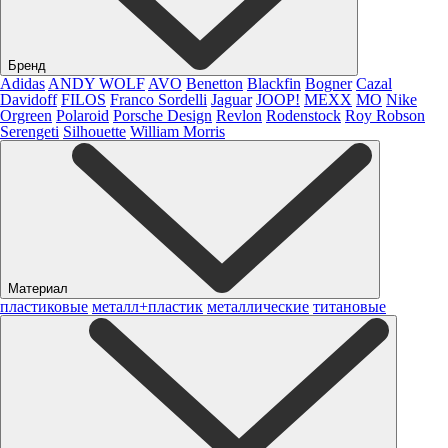
Бренд
Adidas
ANDY WOLF
AVO
Benetton
Blackfin
Bogner
Cazal
Davidoff
FILOS
Franco Sordelli
Jaguar
JOOP!
MEXX
MO
Nike
Orgreen
Polaroid
Porsche Design
Revlon
Rodenstock
Roy Robson
Serengeti
Silhouette
William Morris
Материал
пластиковые
металл+пластик
металлические
титановые