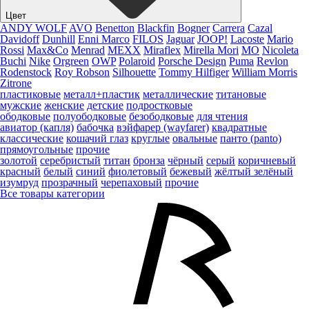
Цвет
ANDY WOLF
AVO
Benetton
Blackfin
Bogner
Carrera
Cazal
Davidoff
Dunhill
Enni Marco
FILOS
Jaguar
JOOP!
Lacoste
Mario
Rossi
Max&Co
Menrad
MEXX
Miraflex
Mirella Mori
MO
Nicoleta
Buchi
Nike
Orgreen
OWP
Polaroid
Porsche Design
Puma
Revlon
Rodenstock
Roy Robson
Silhouette
Tommy Hilfiger
William Morris
Zitrone
пластиковые
металл+пластик
металлические
титановые
мужские
женские
детские
подростковые
ободковые
полуободковые
безободковые
для чтения
авиатор (капля)
бабочка
вэйфарер (wayfarer)
квадратные
классические
кошачий глаз
круглые
овальные
панто (panto)
прямоугольные
прочие
золотой
серебристый
титан
бронза
чёрный
серый
коричневый
красный
белый
синий
фиолетовый
бежевый
жёлтый
зелёный
изумруд
прозрачный
черепаховый
прочие
Все товары категории