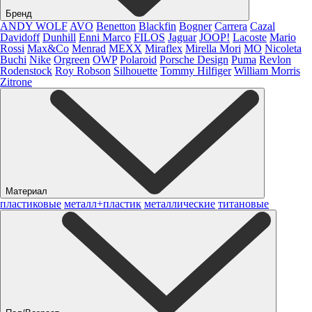
Бренд
ANDY WOLF
AVO
Benetton
Blackfin
Bogner
Carrera
Cazal
Davidoff
Dunhill
Enni Marco
FILOS
Jaguar
JOOP!
Lacoste
Mario
Rossi
Max&Co
Menrad
MEXX
Miraflex
Mirella Mori
MO
Nicoleta
Buchi
Nike
Orgreen
OWP
Polaroid
Porsche Design
Puma
Revlon
Rodenstock
Roy Robson
Silhouette
Tommy Hilfiger
William Morris
Zitrone
Материал
пластиковые
металл+пластик
металлические
титановые