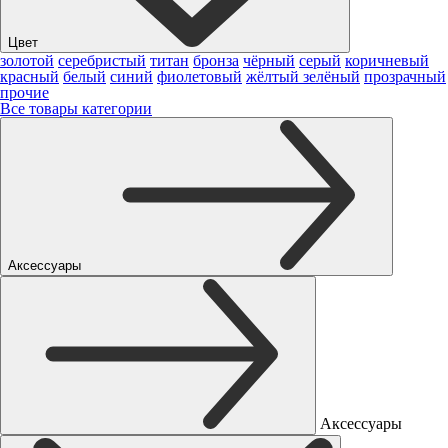
Цвет
золотой
серебристый
титан
бронза
чёрный
серый
коричневый
красный
белый
синий
фиолетовый
жёлтый
зелёный
прозрачный
прочие
Все товары категории
Аксессуары
Аксессуары