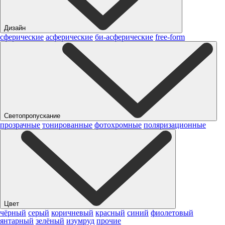
Дизайн
сферические
асферические
би-асферические
free-form
Светопропускание
прозрачные
тонированные
фотохромные
поляризационные
Цвет
чёрный
серый
коричневый
красный
синий
фиолетовый
янтарный
зелёный
изумруд
прочие