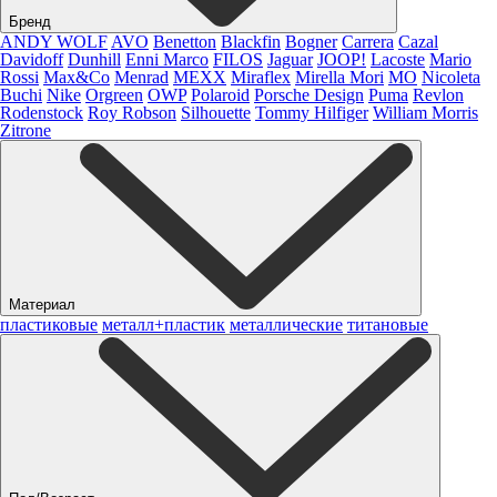
Бренд
ANDY WOLF
AVO
Benetton
Blackfin
Bogner
Carrera
Cazal
Davidoff
Dunhill
Enni Marco
FILOS
Jaguar
JOOP!
Lacoste
Mario
Rossi
Max&Co
Menrad
MEXX
Miraflex
Mirella Mori
MO
Nicoleta
Buchi
Nike
Orgreen
OWP
Polaroid
Porsche Design
Puma
Revlon
Rodenstock
Roy Robson
Silhouette
Tommy Hilfiger
William Morris
Zitrone
Материал
пластиковые
металл+пластик
металлические
титановые