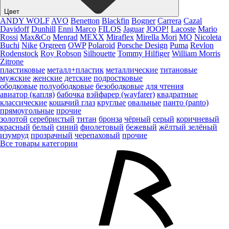
Цвет
ANDY WOLF
AVO
Benetton
Blackfin
Bogner
Carrera
Cazal
Davidoff
Dunhill
Enni Marco
FILOS
Jaguar
JOOP!
Lacoste
Mario
Rossi
Max&Co
Menrad
MEXX
Miraflex
Mirella Mori
MO
Nicoleta
Buchi
Nike
Orgreen
OWP
Polaroid
Porsche Design
Puma
Revlon
Rodenstock
Roy Robson
Silhouette
Tommy Hilfiger
William Morris
Zitrone
пластиковые
металл+пластик
металлические
титановые
мужские
женские
детские
подростковые
ободковые
полуободковые
безободковые
для чтения
авиатор (капля)
бабочка
вэйфарер (wayfarer)
квадратные
классические
кошачий глаз
круглые
овальные
панто (panto)
прямоугольные
прочие
золотой
серебристый
титан
бронза
чёрный
серый
коричневый
красный
белый
синий
фиолетовый
бежевый
жёлтый
зелёный
изумруд
прозрачный
черепаховый
прочие
Все товары категории