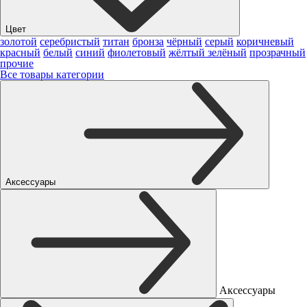
Цвет
золотой
серебристый
титан
бронза
чёрный
серый
коричневый
красный
белый
синий
фиолетовый
жёлтый
зелёный
прозрачный
прочие
Все товары категории
Аксессуары
Аксессуары