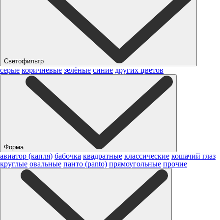
Светофильтр
серые
коричневые
зелёные
синие
других цветов
Форма
авиатор (капля)
бабочка
квадратные
классические
кошачий глаз
круглые
овальные
панто (panto)
прямоугольные
прочие