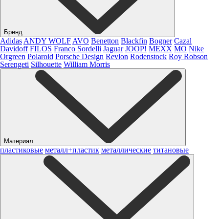
Бренд
Adidas
ANDY WOLF
AVO
Benetton
Blackfin
Bogner
Cazal
Davidoff
FILOS
Franco Sordelli
Jaguar
JOOP!
MEXX
MO
Nike
Orgreen
Polaroid
Porsche Design
Revlon
Rodenstock
Roy Robson
Serengeti
Silhouette
William Morris
Материал
пластиковые
металл+пластик
металлические
титановые