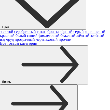
Цвет
золотой
серебристый
титан
бронза
чёрный
серый
коричневый
красный
белый
синий
фиолетовый
бежевый
жёлтый
зелёный
изумруд
прозрачный
черепаховый
прочие
Все товары категории
Линзы