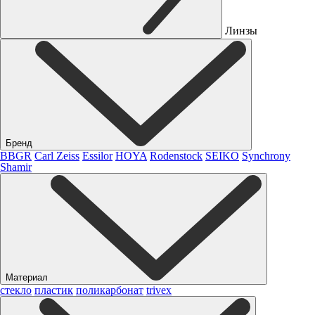
Линзы
Бренд
BBGR
Carl Zeiss
Essilor
HOYA
Rodenstock
SEIKO
Synchrony
Shamir
Материал
стекло
пластик
поликарбонат
trivex