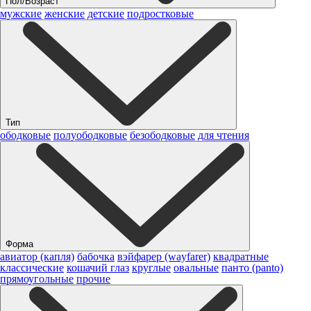
Пол/Возраст
мужские
женские
детские
подростковые
Тип
ободковые
полуободковые
безободковые
для чтения
Форма
авиатор (капля)
бабочка
вэйфарер (wayfarer)
квадратные
классические
кошачий глаз
круглые
овальные
панто (panto)
прямоугольные
прочие