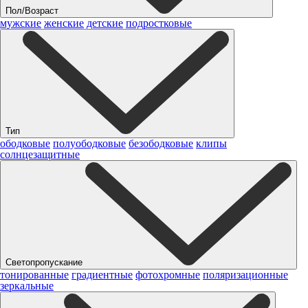
Пол/Возраст
мужские
женские
детские
подростковые
Тип
ободковые
полуободковые
безободковые
клипы
солнцезащитные
Светопропускание
тонированные
градиентные
фотохромные
поляризационные
зеркальные