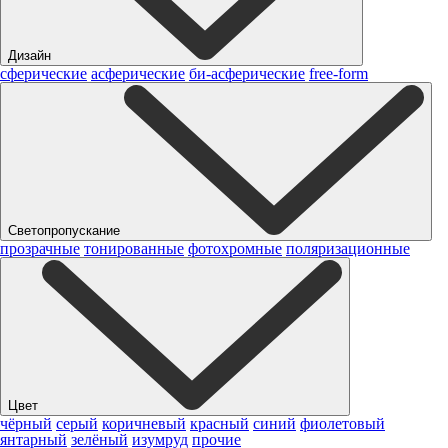
Дизайн
сферические
асферические
би-асферические
free-form
Светопропускание
прозрачные
тонированные
фотохромные
поляризационные
Цвет
чёрный
серый
коричневый
красный
синий
фиолетовый
янтарный
зелёный
изумруд
прочие