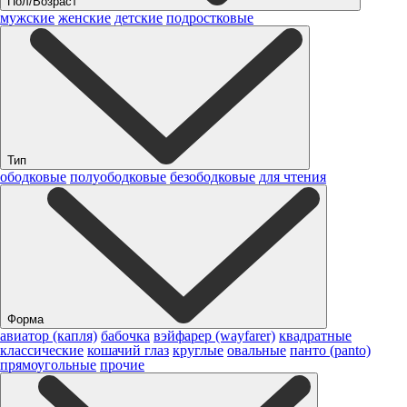
Пол/Возраст
мужские
женские
детские
подростковые
Тип
ободковые
полуободковые
безободковые
для чтения
Форма
авиатор (капля)
бабочка
вэйфарер (wayfarer)
квадратные
классические
кошачий глаз
круглые
овальные
панто (panto)
прямоугольные
прочие