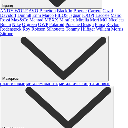
Бренд
ANDY WOLF
AVO
Benetton
Blackfin
Bogner
Carrera
Cazal
Davidoff
Dunhill
Enni Marco
FILOS
Jaguar
JOOP!
Lacoste
Mario
Rossi
Max&Co
Menrad
MEXX
Miraflex
Mirella Mori
MO
Nicoleta
Buchi
Nike
Orgreen
OWP
Polaroid
Porsche Design
Puma
Revlon
Rodenstock
Roy Robson
Silhouette
Tommy Hilfiger
William Morris
Zitrone
Материал
пластиковые
металл+пластик
металлические
титановые