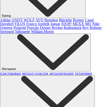
Бренд
Adidas
ANDY WOLF
AVO
Benetton
Blackfin
Bogner
Cazal
Davidoff
FILOS
Franco Sordelli
Jaguar
JOOP!
MEXX
MO
Nike
Orgreen
Polaroid
Porsche Design
Revlon
Rodenstock
Roy Robson
Serengeti
Silhouette
William Morris
Материал
пластиковые
металл+пластик
металлические
титановые