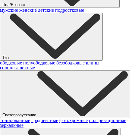
Пол/Возраст
мужские
женские
детские
подростковые
Тип
ободковые
полуободковые
безободковые
клипы
солнцезащитные
Светопропускание
тонированные
градиентные
фотохромные
поляризационные
зеркальные