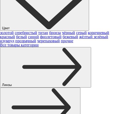
Цвет
золотой
серебристый
титан
бронза
чёрный
серый
коричневый
красный
белый
синий
фиолетовый
бежевый
жёлтый
зелёный
изумруд
прозрачный
черепаховый
прочие
Все товары категории
Линзы