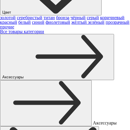
Цвет
золотой
серебристый
титан
бронза
чёрный
серый
коричневый
красный
белый
синий
фиолетовый
жёлтый
зелёный
прозрачный
прочие
Все товары категории
Аксессуары
Аксессуары