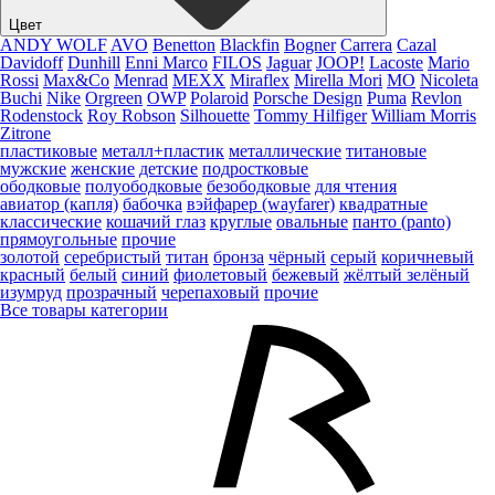
Цвет
ANDY WOLF
AVO
Benetton
Blackfin
Bogner
Carrera
Cazal
Davidoff
Dunhill
Enni Marco
FILOS
Jaguar
JOOP!
Lacoste
Mario
Rossi
Max&Co
Menrad
MEXX
Miraflex
Mirella Mori
MO
Nicoleta
Buchi
Nike
Orgreen
OWP
Polaroid
Porsche Design
Puma
Revlon
Rodenstock
Roy Robson
Silhouette
Tommy Hilfiger
William Morris
Zitrone
пластиковые
металл+пластик
металлические
титановые
мужские
женские
детские
подростковые
ободковые
полуободковые
безободковые
для чтения
авиатор (капля)
бабочка
вэйфарер (wayfarer)
квадратные
классические
кошачий глаз
круглые
овальные
панто (panto)
прямоугольные
прочие
золотой
серебристый
титан
бронза
чёрный
серый
коричневый
красный
белый
синий
фиолетовый
бежевый
жёлтый
зелёный
изумруд
прозрачный
черепаховый
прочие
Все товары категории