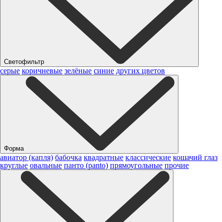
Светофильтр
серые
коричневые
зелёные
синие
других цветов
Форма
авиатор (капля)
бабочка
квадратные
классические
кошачий глаз
круглые
овальные
панто (panto)
прямоугольные
прочие