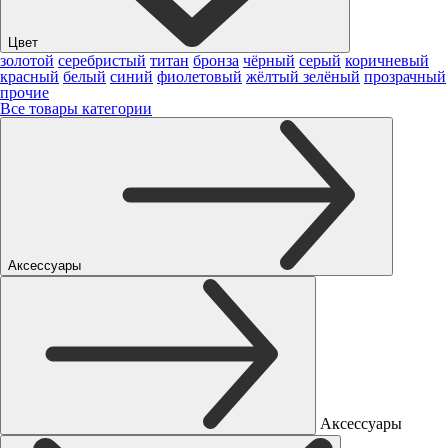
Цвет
золотой
серебристый
титан
бронза
чёрный
серый
коричневый
красный
белый
синий
фиолетовый
жёлтый
зелёный
прозрачный
прочие
Все товары категории
Аксессуары
Аксессуары