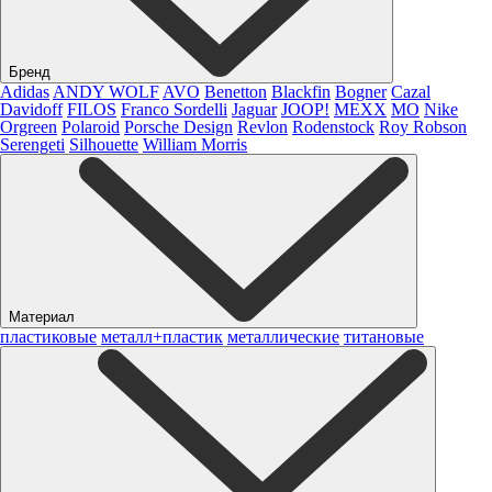
Бренд
Adidas
ANDY WOLF
AVO
Benetton
Blackfin
Bogner
Cazal
Davidoff
FILOS
Franco Sordelli
Jaguar
JOOP!
MEXX
MO
Nike
Orgreen
Polaroid
Porsche Design
Revlon
Rodenstock
Roy Robson
Serengeti
Silhouette
William Morris
Материал
пластиковые
металл+пластик
металлические
титановые