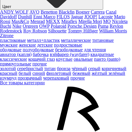
Цвет
ANDY WOLF
AVO
Benetton
Blackfin
Bogner
Carrera
Cazal
Davidoff
Dunhill
Enni Marco
FILOS
Jaguar
JOOP!
Lacoste
Mario
Rossi
Max&Co
Menrad
MEXX
Miraflex
Mirella Mori
MO
Nicoleta
Buchi
Nike
Orgreen
OWP
Polaroid
Porsche Design
Puma
Revlon
Rodenstock
Roy Robson
Silhouette
Tommy Hilfiger
William Morris
Zitrone
пластиковые
металл+пластик
металлические
титановые
мужские
женские
детские
подростковые
ободковые
полуободковые
безободковые
для чтения
авиатор (капля)
бабочка
вэйфарер (wayfarer)
квадратные
классические
кошачий глаз
круглые
овальные
панто (panto)
прямоугольные
прочие
золотой
серебристый
титан
бронза
чёрный
серый
коричневый
красный
белый
синий
фиолетовый
бежевый
жёлтый
зелёный
изумруд
прозрачный
черепаховый
прочие
Все товары категории