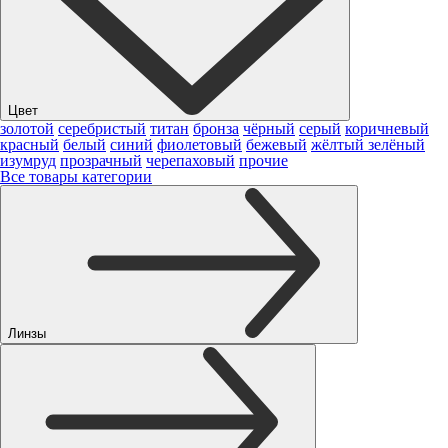
Цвет
золотой
серебристый
титан
бронза
чёрный
серый
коричневый
красный
белый
синий
фиолетовый
бежевый
жёлтый
зелёный
изумруд
прозрачный
черепаховый
прочие
Все товары категории
Линзы