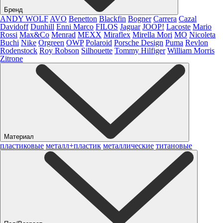
Бренд
ANDY WOLF
AVO
Benetton
Blackfin
Bogner
Carrera
Cazal
Davidoff
Dunhill
Enni Marco
FILOS
Jaguar
JOOP!
Lacoste
Mario
Rossi
Max&Co
Menrad
MEXX
Miraflex
Mirella Mori
MO
Nicoleta
Buchi
Nike
Orgreen
OWP
Polaroid
Porsche Design
Puma
Revlon
Rodenstock
Roy Robson
Silhouette
Tommy Hilfiger
William Morris
Zitrone
Материал
пластиковые
металл+пластик
металлические
титановые