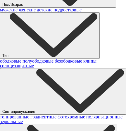
Пол/Возраст
мужские
женские
детские
подростковые
Тип
ободковые
полуободковые
безободковые
клипы
солнцезащитные
Светопропускание
тонированные
градиентные
фотохромные
поляризационные
зеркальные