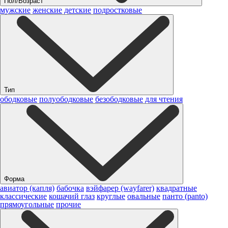
Пол/Возраст
мужские
женские
детские
подростковые
Тип
ободковые
полуободковые
безободковые
для чтения
Форма
авиатор (капля)
бабочка
вэйфарер (wayfarer)
квадратные
классические
кошачий глаз
круглые
овальные
панто (panto)
прямоугольные
прочие