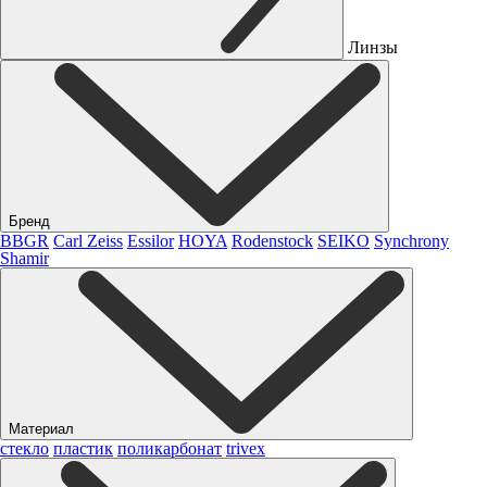
Линзы
Бренд
BBGR
Carl Zeiss
Essilor
HOYA
Rodenstock
SEIKO
Synchrony
Shamir
Материал
стекло
пластик
поликарбонат
trivex