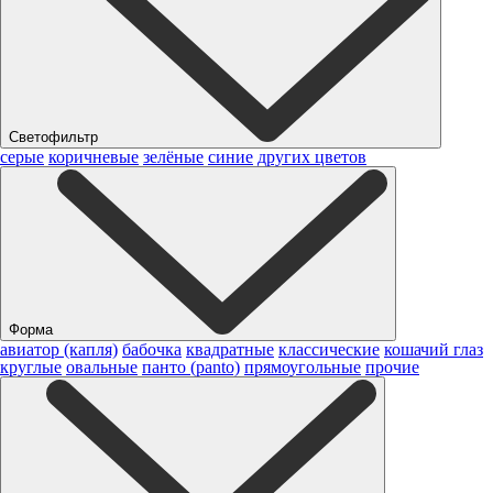
Светофильтр
серые
коричневые
зелёные
синие
других цветов
Форма
авиатор (капля)
бабочка
квадратные
классические
кошачий глаз
круглые
овальные
панто (panto)
прямоугольные
прочие