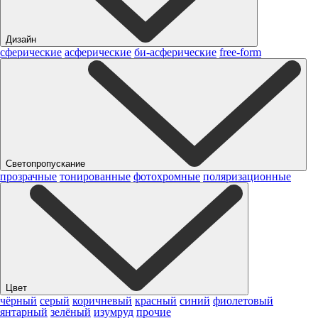
Дизайн
сферические
асферические
би-асферические
free-form
Светопропускание
прозрачные
тонированные
фотохромные
поляризационные
Цвет
чёрный
серый
коричневый
красный
синий
фиолетовый
янтарный
зелёный
изумруд
прочие