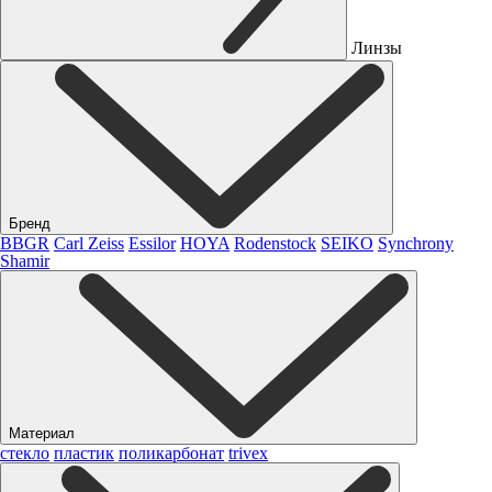
Линзы
Бренд
BBGR
Carl Zeiss
Essilor
HOYA
Rodenstock
SEIKO
Synchrony
Shamir
Материал
стекло
пластик
поликарбонат
trivex