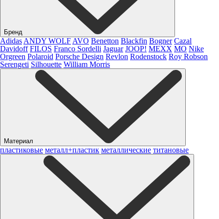
Бренд
Adidas
ANDY WOLF
AVO
Benetton
Blackfin
Bogner
Cazal
Davidoff
FILOS
Franco Sordelli
Jaguar
JOOP!
MEXX
MO
Nike
Orgreen
Polaroid
Porsche Design
Revlon
Rodenstock
Roy Robson
Serengeti
Silhouette
William Morris
Материал
пластиковые
металл+пластик
металлические
титановые