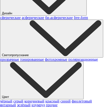
Дизайн
сферические
асферические
би-асферические
free-form
Светопропускание
прозрачные
тонированные
фотохромные
поляризационные
Цвет
чёрный
серый
коричневый
красный
синий
фиолетовый
янтарный
зелёный
изумруд
прочие