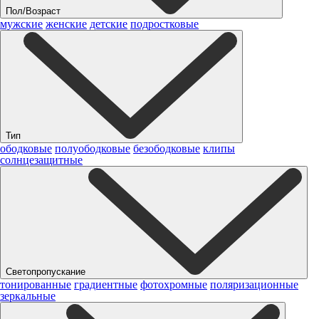
Пол/Возраст
мужские
женские
детские
подростковые
Тип
ободковые
полуободковые
безободковые
клипы
солнцезащитные
Светопропускание
тонированные
градиентные
фотохромные
поляризационные
зеркальные