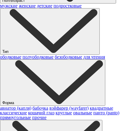
Пол/Возраст
мужские
женские
детские
подростковые
Тип
ободковые
полуободковые
безободковые
для чтения
Форма
авиатор (капля)
бабочка
вэйфарер (wayfarer)
квадратные
классические
кошачий глаз
круглые
овальные
панто (panto)
прямоугольные
прочие