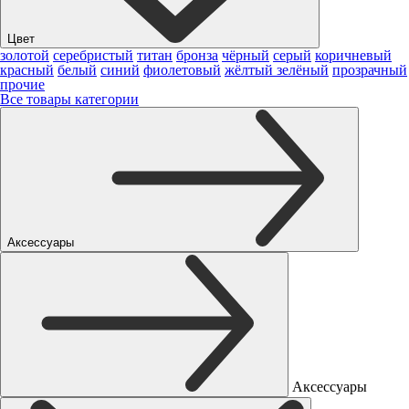
Цвет
золотой
серебристый
титан
бронза
чёрный
серый
коричневый
красный
белый
синий
фиолетовый
жёлтый
зелёный
прозрачный
прочие
Все товары категории
Аксессуары
Аксессуары