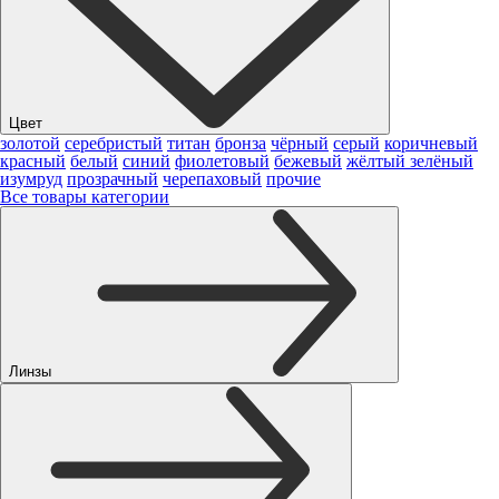
Цвет
золотой
серебристый
титан
бронза
чёрный
серый
коричневый
красный
белый
синий
фиолетовый
бежевый
жёлтый
зелёный
изумруд
прозрачный
черепаховый
прочие
Все товары категории
Линзы