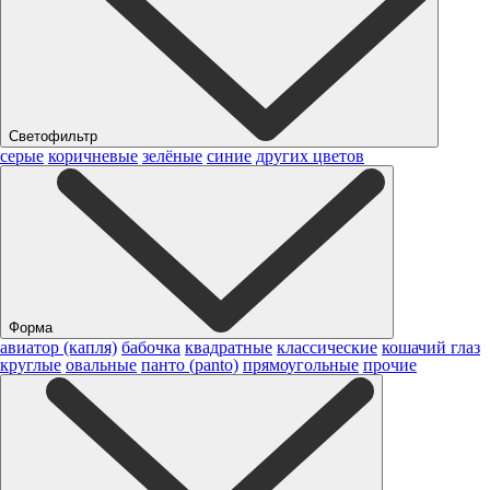
Светофильтр
серые
коричневые
зелёные
синие
других цветов
Форма
авиатор (капля)
бабочка
квадратные
классические
кошачий глаз
круглые
овальные
панто (panto)
прямоугольные
прочие