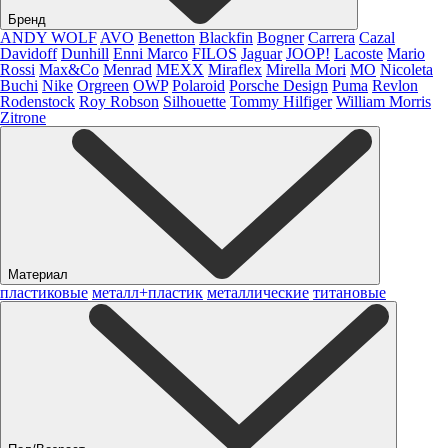
Бренд
ANDY WOLF
AVO
Benetton
Blackfin
Bogner
Carrera
Cazal
Davidoff
Dunhill
Enni Marco
FILOS
Jaguar
JOOP!
Lacoste
Mario
Rossi
Max&Co
Menrad
MEXX
Miraflex
Mirella Mori
MO
Nicoleta
Buchi
Nike
Orgreen
OWP
Polaroid
Porsche Design
Puma
Revlon
Rodenstock
Roy Robson
Silhouette
Tommy Hilfiger
William Morris
Zitrone
Материал
пластиковые
металл+пластик
металлические
титановые