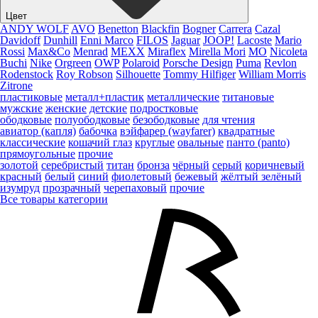
Цвет
ANDY WOLF
AVO
Benetton
Blackfin
Bogner
Carrera
Cazal
Davidoff
Dunhill
Enni Marco
FILOS
Jaguar
JOOP!
Lacoste
Mario
Rossi
Max&Co
Menrad
MEXX
Miraflex
Mirella Mori
MO
Nicoleta
Buchi
Nike
Orgreen
OWP
Polaroid
Porsche Design
Puma
Revlon
Rodenstock
Roy Robson
Silhouette
Tommy Hilfiger
William Morris
Zitrone
пластиковые
металл+пластик
металлические
титановые
мужские
женские
детские
подростковые
ободковые
полуободковые
безободковые
для чтения
авиатор (капля)
бабочка
вэйфарер (wayfarer)
квадратные
классические
кошачий глаз
круглые
овальные
панто (panto)
прямоугольные
прочие
золотой
серебристый
титан
бронза
чёрный
серый
коричневый
красный
белый
синий
фиолетовый
бежевый
жёлтый
зелёный
изумруд
прозрачный
черепаховый
прочие
Все товары категории