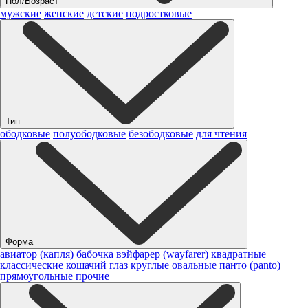
Пол/Возраст
мужские
женские
детские
подростковые
Тип
ободковые
полуободковые
безободковые
для чтения
Форма
авиатор (капля)
бабочка
вэйфарер (wayfarer)
квадратные
классические
кошачий глаз
круглые
овальные
панто (panto)
прямоугольные
прочие