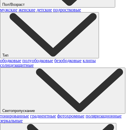
Пол/Возраст
мужские
женские
детские
подростковые
Тип
ободковые
полуободковые
безободковые
клипы
солнцезащитные
Светопропускание
тонированные
градиентные
фотохромные
поляризационные
зеркальные