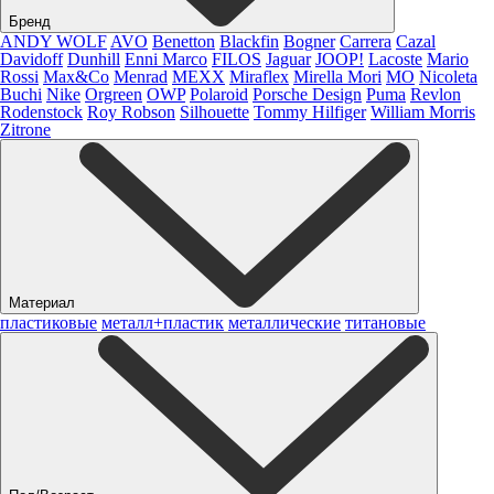
Бренд
ANDY WOLF
AVO
Benetton
Blackfin
Bogner
Carrera
Cazal
Davidoff
Dunhill
Enni Marco
FILOS
Jaguar
JOOP!
Lacoste
Mario
Rossi
Max&Co
Menrad
MEXX
Miraflex
Mirella Mori
MO
Nicoleta
Buchi
Nike
Orgreen
OWP
Polaroid
Porsche Design
Puma
Revlon
Rodenstock
Roy Robson
Silhouette
Tommy Hilfiger
William Morris
Zitrone
Материал
пластиковые
металл+пластик
металлические
титановые