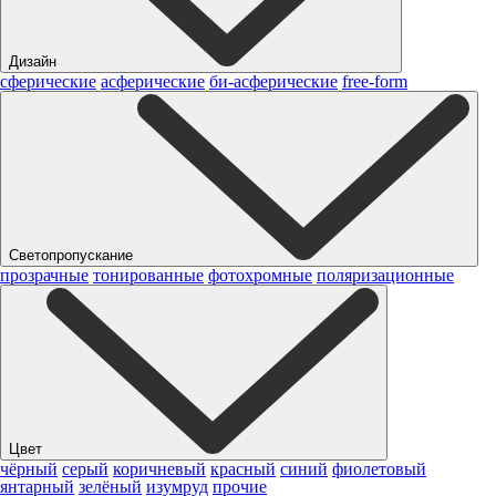
Дизайн
сферические
асферические
би-асферические
free-form
Светопропускание
прозрачные
тонированные
фотохромные
поляризационные
Цвет
чёрный
серый
коричневый
красный
синий
фиолетовый
янтарный
зелёный
изумруд
прочие