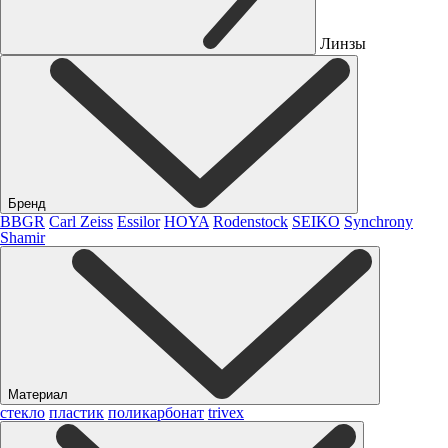
Линзы
Бренд
BBGR
Carl Zeiss
Essilor
HOYA
Rodenstock
SEIKO
Synchrony
Shamir
Материал
стекло
пластик
поликарбонат
trivex