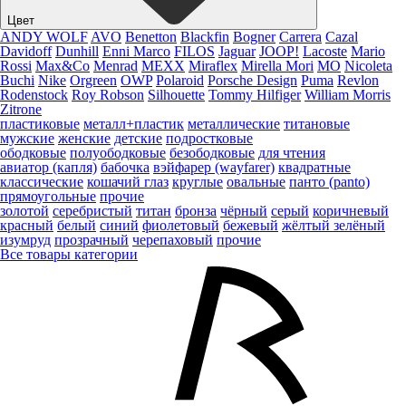
Цвет
ANDY WOLF
AVO
Benetton
Blackfin
Bogner
Carrera
Cazal
Davidoff
Dunhill
Enni Marco
FILOS
Jaguar
JOOP!
Lacoste
Mario
Rossi
Max&Co
Menrad
MEXX
Miraflex
Mirella Mori
MO
Nicoleta
Buchi
Nike
Orgreen
OWP
Polaroid
Porsche Design
Puma
Revlon
Rodenstock
Roy Robson
Silhouette
Tommy Hilfiger
William Morris
Zitrone
пластиковые
металл+пластик
металлические
титановые
мужские
женские
детские
подростковые
ободковые
полуободковые
безободковые
для чтения
авиатор (капля)
бабочка
вэйфарер (wayfarer)
квадратные
классические
кошачий глаз
круглые
овальные
панто (panto)
прямоугольные
прочие
золотой
серебристый
титан
бронза
чёрный
серый
коричневый
красный
белый
синий
фиолетовый
бежевый
жёлтый
зелёный
изумруд
прозрачный
черепаховый
прочие
Все товары категории