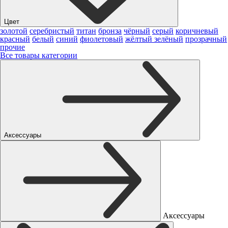
Цвет
золотой
серебристый
титан
бронза
чёрный
серый
коричневый
красный
белый
синий
фиолетовый
жёлтый
зелёный
прозрачный
прочие
Все товары категории
Аксессуары
Аксессуары