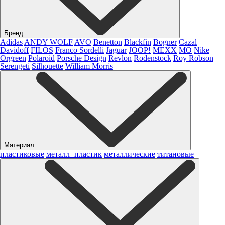
Бренд
Adidas
ANDY WOLF
AVO
Benetton
Blackfin
Bogner
Cazal
Davidoff
FILOS
Franco Sordelli
Jaguar
JOOP!
MEXX
MO
Nike
Orgreen
Polaroid
Porsche Design
Revlon
Rodenstock
Roy Robson
Serengeti
Silhouette
William Morris
Материал
пластиковые
металл+пластик
металлические
титановые