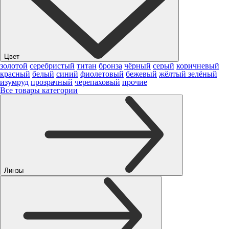
Цвет
золотой
серебристый
титан
бронза
чёрный
серый
коричневый
красный
белый
синий
фиолетовый
бежевый
жёлтый
зелёный
изумруд
прозрачный
черепаховый
прочие
Все товары категории
Линзы