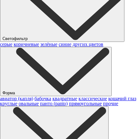
Светофильтр
серые
коричневые
зелёные
синие
других цветов
Форма
авиатор (капля)
бабочка
квадратные
классические
кошачий глаз
круглые
овальные
панто (panto)
прямоугольные
прочие