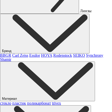
Линзы
Бренд
BBGR
Carl Zeiss
Essilor
HOYA
Rodenstock
SEIKO
Synchrony
Shamir
Материал
стекло
пластик
поликарбонат
trivex