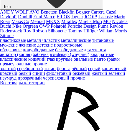
Цвет
ANDY WOLF
AVO
Benetton
Blackfin
Bogner
Carrera
Cazal
Davidoff
Dunhill
Enni Marco
FILOS
Jaguar
JOOP!
Lacoste
Mario
Rossi
Max&Co
Menrad
MEXX
Miraflex
Mirella Mori
MO
Nicoleta
Buchi
Nike
Orgreen
OWP
Polaroid
Porsche Design
Puma
Revlon
Rodenstock
Roy Robson
Silhouette
Tommy Hilfiger
William Morris
Zitrone
пластиковые
металл+пластик
металлические
титановые
мужские
женские
детские
подростковые
ободковые
полуободковые
безободковые
для чтения
авиатор (капля)
бабочка
вэйфарер (wayfarer)
квадратные
классические
кошачий глаз
круглые
овальные
панто (panto)
прямоугольные
прочие
золотой
серебристый
титан
бронза
чёрный
серый
коричневый
красный
белый
синий
фиолетовый
бежевый
жёлтый
зелёный
изумруд
прозрачный
черепаховый
прочие
Все товары категории