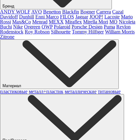
Бренд
ANDY WOLF
AVO
Benetton
Blackfin
Bogner
Carrera
Cazal
Davidoff
Dunhill
Enni Marco
FILOS
Jaguar
JOOP!
Lacoste
Mario
Rossi
Max&Co
Menrad
MEXX
Miraflex
Mirella Mori
MO
Nicoleta
Buchi
Nike
Orgreen
OWP
Polaroid
Porsche Design
Puma
Revlon
Rodenstock
Roy Robson
Silhouette
Tommy Hilfiger
William Morris
Zitrone
Материал
пластиковые
металл+пластик
металлические
титановые