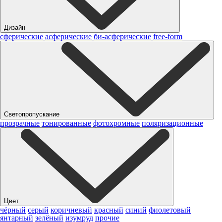
Дизайн
сферические
асферические
би-асферические
free-form
Светопропускание
прозрачные
тонированные
фотохромные
поляризационные
Цвет
чёрный
серый
коричневый
красный
синий
фиолетовый
янтарный
зелёный
изумруд
прочие