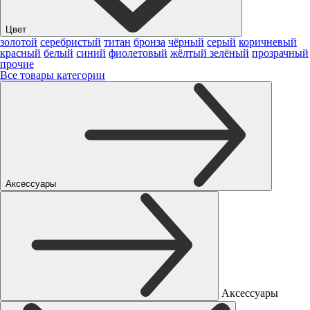
Цвет
золотой
серебристый
титан
бронза
чёрный
серый
коричневый
красный
белый
синий
фиолетовый
жёлтый
зелёный
прозрачный
прочие
Все товары категории
Аксессуары
Аксессуары