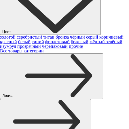
Цвет
золотой
серебристый
титан
бронза
чёрный
серый
коричневый
красный
белый
синий
фиолетовый
бежевый
жёлтый
зелёный
изумруд
прозрачный
черепаховый
прочие
Все товары категории
Линзы