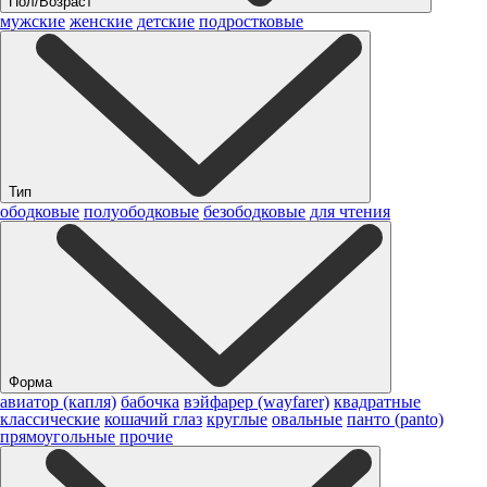
Пол/Возраст
мужские
женские
детские
подростковые
Тип
ободковые
полуободковые
безободковые
для чтения
Форма
авиатор (капля)
бабочка
вэйфарер (wayfarer)
квадратные
классические
кошачий глаз
круглые
овальные
панто (panto)
прямоугольные
прочие