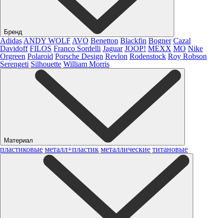
Бренд
Adidas
ANDY WOLF
AVO
Benetton
Blackfin
Bogner
Cazal
Davidoff
FILOS
Franco Sordelli
Jaguar
JOOP!
MEXX
MO
Nike
Orgreen
Polaroid
Porsche Design
Revlon
Rodenstock
Roy Robson
Serengeti
Silhouette
William Morris
Материал
пластиковые
металл+пластик
металлические
титановые