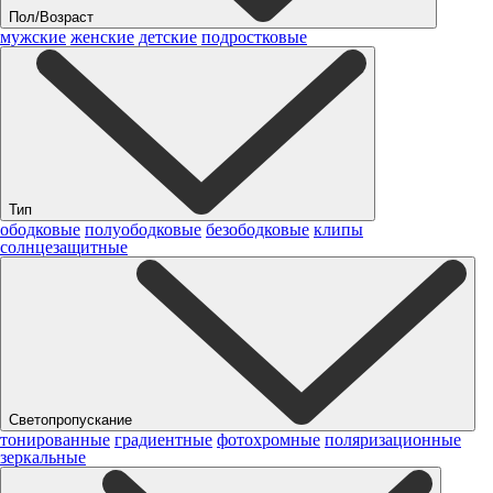
Пол/Возраст
мужские
женские
детские
подростковые
Тип
ободковые
полуободковые
безободковые
клипы
солнцезащитные
Светопропускание
тонированные
градиентные
фотохромные
поляризационные
зеркальные