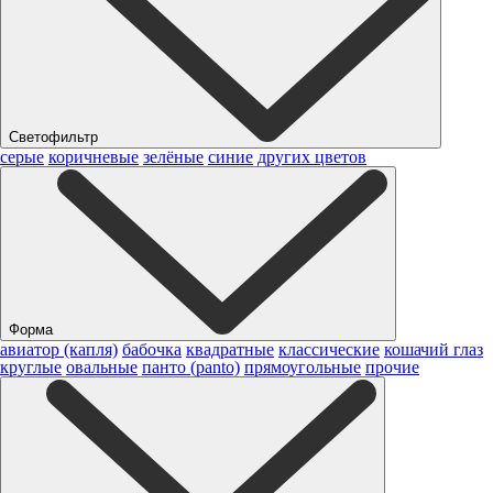
Светофильтр
серые
коричневые
зелёные
синие
других цветов
Форма
авиатор (капля)
бабочка
квадратные
классические
кошачий глаз
круглые
овальные
панто (panto)
прямоугольные
прочие