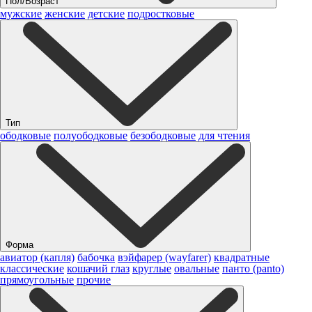
Пол/Возраст
мужские
женские
детские
подростковые
Тип
ободковые
полуободковые
безободковые
для чтения
Форма
авиатор (капля)
бабочка
вэйфарер (wayfarer)
квадратные
классические
кошачий глаз
круглые
овальные
панто (panto)
прямоугольные
прочие