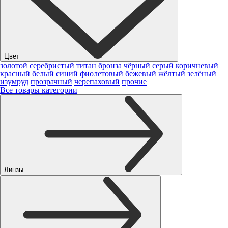
Цвет
золотой
серебристый
титан
бронза
чёрный
серый
коричневый
красный
белый
синий
фиолетовый
бежевый
жёлтый
зелёный
изумруд
прозрачный
черепаховый
прочие
Все товары категории
Линзы