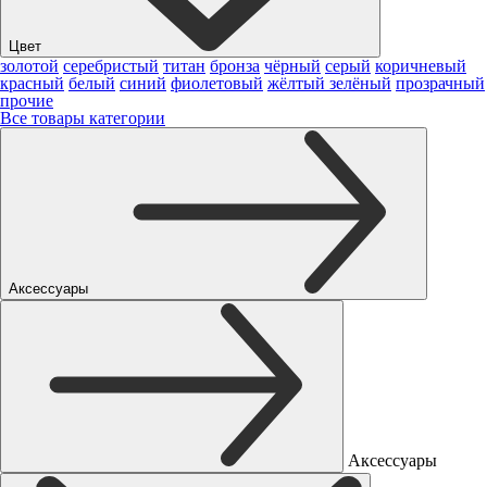
Цвет
золотой
серебристый
титан
бронза
чёрный
серый
коричневый
красный
белый
синий
фиолетовый
жёлтый
зелёный
прозрачный
прочие
Все товары категории
Аксессуары
Аксессуары