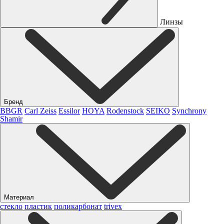
Линзы
Бренд
BBGR
Carl Zeiss
Essilor
HOYA
Rodenstock
SEIKO
Synchrony
Shamir
Материал
стекло
пластик
поликарбонат
trivex