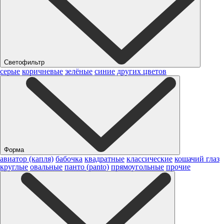
Светофильтр
серые
коричневые
зелёные
синие
других цветов
Форма
авиатор (капля)
бабочка
квадратные
классические
кошачий глаз
круглые
овальные
панто (panto)
прямоугольные
прочие