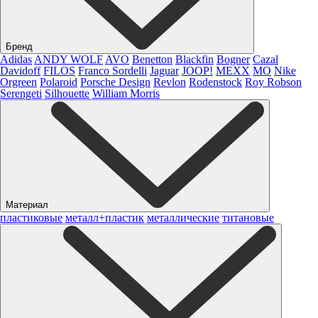
Бренд
Adidas
ANDY WOLF
AVO
Benetton
Blackfin
Bogner
Cazal
Davidoff
FILOS
Franco Sordelli
Jaguar
JOOP!
MEXX
MO
Nike
Orgreen
Polaroid
Porsche Design
Revlon
Rodenstock
Roy Robson
Serengeti
Silhouette
William Morris
Материал
пластиковые
металл+пластик
металлические
титановые