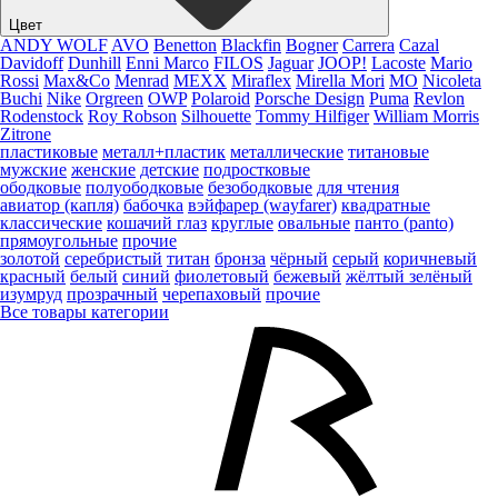
Цвет
ANDY WOLF
AVO
Benetton
Blackfin
Bogner
Carrera
Cazal
Davidoff
Dunhill
Enni Marco
FILOS
Jaguar
JOOP!
Lacoste
Mario
Rossi
Max&Co
Menrad
MEXX
Miraflex
Mirella Mori
MO
Nicoleta
Buchi
Nike
Orgreen
OWP
Polaroid
Porsche Design
Puma
Revlon
Rodenstock
Roy Robson
Silhouette
Tommy Hilfiger
William Morris
Zitrone
пластиковые
металл+пластик
металлические
титановые
мужские
женские
детские
подростковые
ободковые
полуободковые
безободковые
для чтения
авиатор (капля)
бабочка
вэйфарер (wayfarer)
квадратные
классические
кошачий глаз
круглые
овальные
панто (panto)
прямоугольные
прочие
золотой
серебристый
титан
бронза
чёрный
серый
коричневый
красный
белый
синий
фиолетовый
бежевый
жёлтый
зелёный
изумруд
прозрачный
черепаховый
прочие
Все товары категории