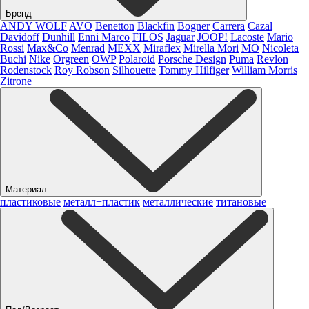
Бренд
ANDY WOLF
AVO
Benetton
Blackfin
Bogner
Carrera
Cazal
Davidoff
Dunhill
Enni Marco
FILOS
Jaguar
JOOP!
Lacoste
Mario
Rossi
Max&Co
Menrad
MEXX
Miraflex
Mirella Mori
MO
Nicoleta
Buchi
Nike
Orgreen
OWP
Polaroid
Porsche Design
Puma
Revlon
Rodenstock
Roy Robson
Silhouette
Tommy Hilfiger
William Morris
Zitrone
Материал
пластиковые
металл+пластик
металлические
титановые