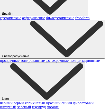
Дизайн
сферические
асферические
би-асферические
free-form
Светопропускание
прозрачные
тонированные
фотохромные
поляризационные
Цвет
чёрный
серый
коричневый
красный
синий
фиолетовый
янтарный
зелёный
изумруд
прочие