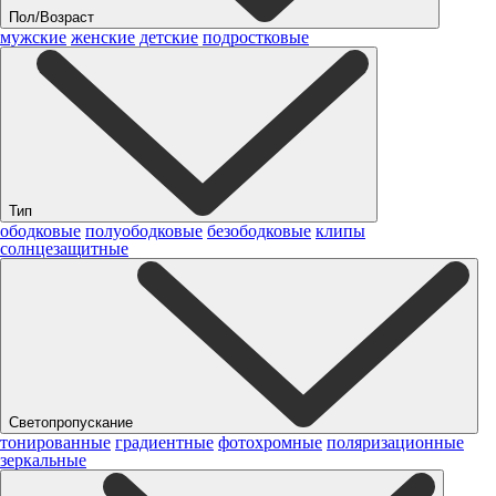
Пол/Возраст
мужские
женские
детские
подростковые
Тип
ободковые
полуободковые
безободковые
клипы
солнцезащитные
Светопропускание
тонированные
градиентные
фотохромные
поляризационные
зеркальные