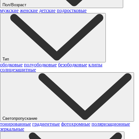
Пол/Возраст
мужские
женские
детские
подростковые
Тип
ободковые
полуободковые
безободковые
клипы
солнцезащитные
Светопропускание
тонированные
градиентные
фотохромные
поляризационные
зеркальные