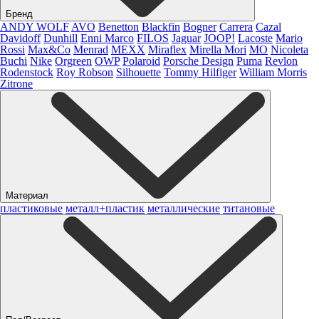
Бренд
ANDY WOLF
AVO
Benetton
Blackfin
Bogner
Carrera
Cazal
Davidoff
Dunhill
Enni Marco
FILOS
Jaguar
JOOP!
Lacoste
Mario
Rossi
Max&Co
Menrad
MEXX
Miraflex
Mirella Mori
MO
Nicoleta
Buchi
Nike
Orgreen
OWP
Polaroid
Porsche Design
Puma
Revlon
Rodenstock
Roy Robson
Silhouette
Tommy Hilfiger
William Morris
Zitrone
Материал
пластиковые
металл+пластик
металлические
титановые