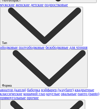
Пол/Возраст
мужские
женские
детские
подростковые
Тип
ободковые
полуободковые
безободковые
для чтения
Форма
авиатор (капля)
бабочка
вэйфарер (wayfarer)
квадратные
классические
кошачий глаз
круглые
овальные
панто (panto)
прямоугольные
прочие