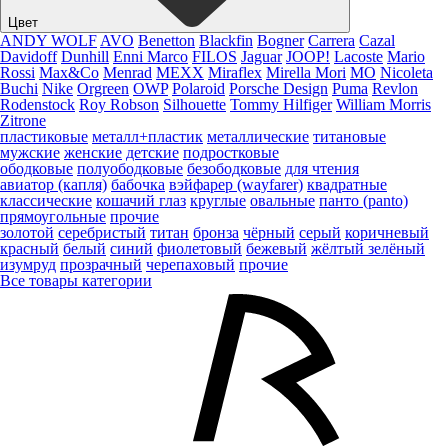
Цвет
ANDY WOLF
AVO
Benetton
Blackfin
Bogner
Carrera
Cazal
Davidoff
Dunhill
Enni Marco
FILOS
Jaguar
JOOP!
Lacoste
Mario
Rossi
Max&Co
Menrad
MEXX
Miraflex
Mirella Mori
MO
Nicoleta
Buchi
Nike
Orgreen
OWP
Polaroid
Porsche Design
Puma
Revlon
Rodenstock
Roy Robson
Silhouette
Tommy Hilfiger
William Morris
Zitrone
пластиковые
металл+пластик
металлические
титановые
мужские
женские
детские
подростковые
ободковые
полуободковые
безободковые
для чтения
авиатор (капля)
бабочка
вэйфарер (wayfarer)
квадратные
классические
кошачий глаз
круглые
овальные
панто (panto)
прямоугольные
прочие
золотой
серебристый
титан
бронза
чёрный
серый
коричневый
красный
белый
синий
фиолетовый
бежевый
жёлтый
зелёный
изумруд
прозрачный
черепаховый
прочие
Все товары категории