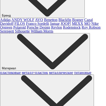
Бренд
Adidas
ANDY WOLF
AVO
Benetton
Blackfin
Bogner
Cazal
Davidoff
FILOS
Franco Sordelli
Jaguar
JOOP!
MEXX
MO
Nike
Orgreen
Polaroid
Porsche Design
Revlon
Rodenstock
Roy Robson
Serengeti
Silhouette
William Morris
Материал
пластиковые
металл+пластик
металлические
титановые