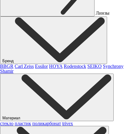
Линзы
Бренд
BBGR
Carl Zeiss
Essilor
HOYA
Rodenstock
SEIKO
Synchrony
Shamir
Материал
стекло
пластик
поликарбонат
trivex