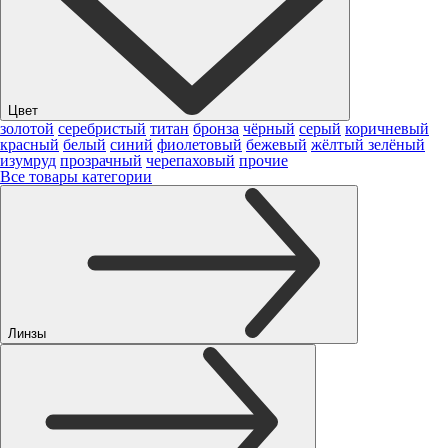
Цвет
золотой
серебристый
титан
бронза
чёрный
серый
коричневый
красный
белый
синий
фиолетовый
бежевый
жёлтый
зелёный
изумруд
прозрачный
черепаховый
прочие
Все товары категории
Линзы