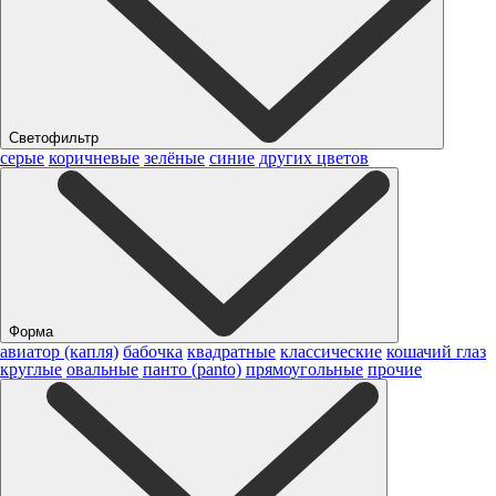
Светофильтр
серые
коричневые
зелёные
синие
других цветов
Форма
авиатор (капля)
бабочка
квадратные
классические
кошачий глаз
круглые
овальные
панто (panto)
прямоугольные
прочие