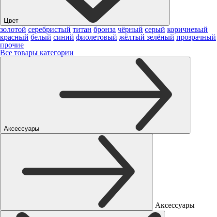
Цвет
золотой
серебристый
титан
бронза
чёрный
серый
коричневый
красный
белый
синий
фиолетовый
жёлтый
зелёный
прозрачный
прочие
Все товары категории
Аксессуары
Аксессуары