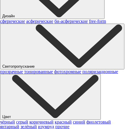
Дизайн
сферические
асферические
би-асферические
free-form
Светопропускание
прозрачные
тонированные
фотохромные
поляризационные
Цвет
чёрный
серый
коричневый
красный
синий
фиолетовый
янтарный
зелёный
изумруд
прочие