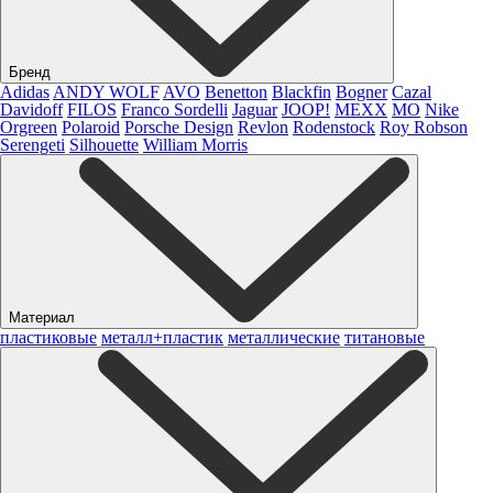
Бренд
Adidas
ANDY WOLF
AVO
Benetton
Blackfin
Bogner
Cazal
Davidoff
FILOS
Franco Sordelli
Jaguar
JOOP!
MEXX
MO
Nike
Orgreen
Polaroid
Porsche Design
Revlon
Rodenstock
Roy Robson
Serengeti
Silhouette
William Morris
Материал
пластиковые
металл+пластик
металлические
титановые