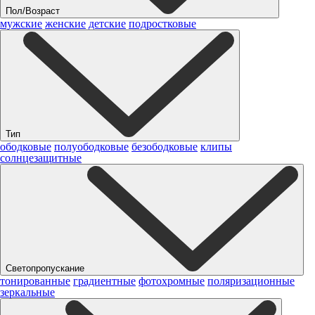
Пол/Возраст
мужские
женские
детские
подростковые
Тип
ободковые
полуободковые
безободковые
клипы
солнцезащитные
Светопропускание
тонированные
градиентные
фотохромные
поляризационные
зеркальные