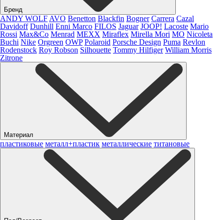
Бренд
ANDY WOLF
AVO
Benetton
Blackfin
Bogner
Carrera
Cazal
Davidoff
Dunhill
Enni Marco
FILOS
Jaguar
JOOP!
Lacoste
Mario
Rossi
Max&Co
Menrad
MEXX
Miraflex
Mirella Mori
MO
Nicoleta
Buchi
Nike
Orgreen
OWP
Polaroid
Porsche Design
Puma
Revlon
Rodenstock
Roy Robson
Silhouette
Tommy Hilfiger
William Morris
Zitrone
Материал
пластиковые
металл+пластик
металлические
титановые