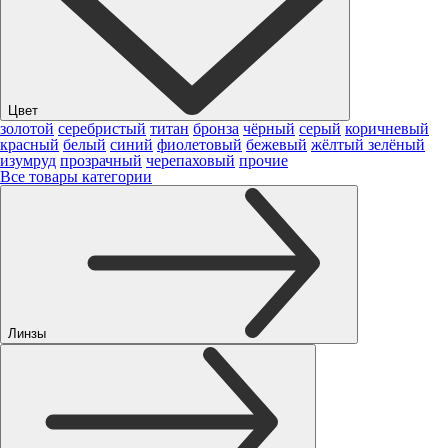
Цвет
золотой
серебристый
титан
бронза
чёрный
серый
коричневый
красный
белый
синий
фиолетовый
бежевый
жёлтый
зелёный
изумруд
прозрачный
черепаховый
прочие
Все товары категории
Линзы