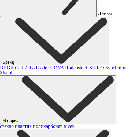
Линзы
Бренд
BBGR
Carl Zeiss
Essilor
HOYA
Rodenstock
SEIKO
Synchrony
Shamir
Материал
стекло
пластик
поликарбонат
trivex