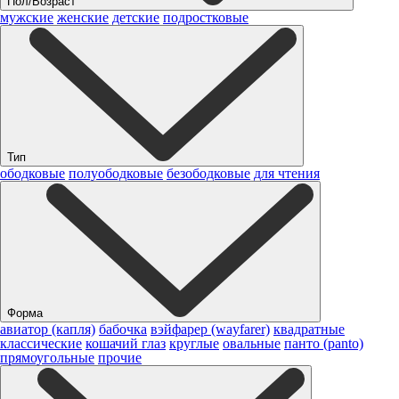
Пол/Возраст
мужские
женские
детские
подростковые
Тип
ободковые
полуободковые
безободковые
для чтения
Форма
авиатор (капля)
бабочка
вэйфарер (wayfarer)
квадратные
классические
кошачий глаз
круглые
овальные
панто (panto)
прямоугольные
прочие