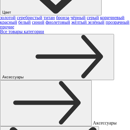
Цвет
золотой
серебристый
титан
бронза
чёрный
серый
коричневый
красный
белый
синий
фиолетовый
жёлтый
зелёный
прозрачный
прочие
Все товары категории
Аксессуары
Аксессуары