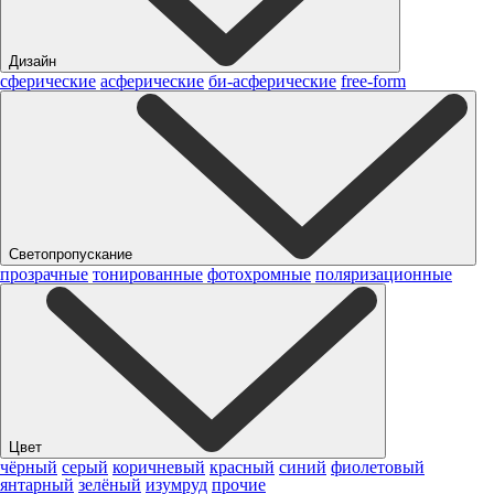
Дизайн
сферические
асферические
би-асферические
free-form
Светопропускание
прозрачные
тонированные
фотохромные
поляризационные
Цвет
чёрный
серый
коричневый
красный
синий
фиолетовый
янтарный
зелёный
изумруд
прочие