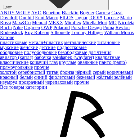
Цвет
ANDY WOLF
AVO
Benetton
Blackfin
Bogner
Carrera
Cazal
Davidoff
Dunhill
Enni Marco
FILOS
Jaguar
JOOP!
Lacoste
Mario
Rossi
Max&Co
Menrad
MEXX
Miraflex
Mirella Mori
MO
Nicoleta
Buchi
Nike
Orgreen
OWP
Polaroid
Porsche Design
Puma
Revlon
Rodenstock
Roy Robson
Silhouette
Tommy Hilfiger
William Morris
Zitrone
пластиковые
металл+пластик
металлические
титановые
мужские
женские
детские
подростковые
ободковые
полуободковые
безободковые
для чтения
авиатор (капля)
бабочка
вэйфарер (wayfarer)
квадратные
классические
кошачий глаз
круглые
овальные
панто (panto)
прямоугольные
прочие
золотой
серебристый
титан
бронза
чёрный
серый
коричневый
красный
белый
синий
фиолетовый
бежевый
жёлтый
зелёный
изумруд
прозрачный
черепаховый
прочие
Все товары категории