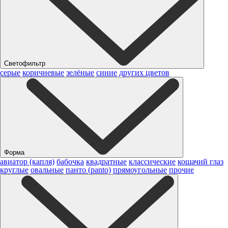
Светофильтр
серые
коричневые
зелёные
синие
других цветов
Форма
авиатор (капля)
бабочка
квадратные
классические
кошачий глаз
круглые
овальные
панто (panto)
прямоугольные
прочие