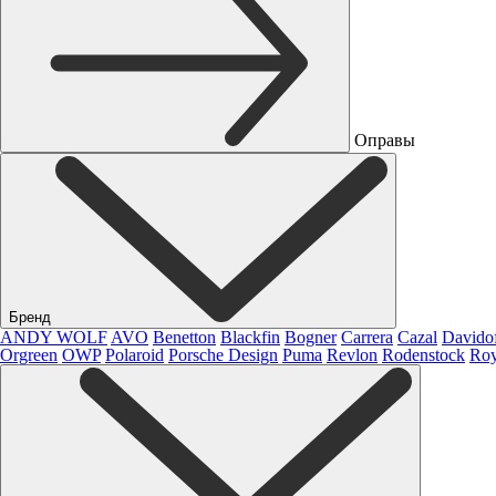
Оправы
Бренд
ANDY WOLF
AVO
Benetton
Blackfin
Bogner
Carrera
Cazal
Davido
Orgreen
OWP
Polaroid
Porsche Design
Puma
Revlon
Rodenstock
Roy