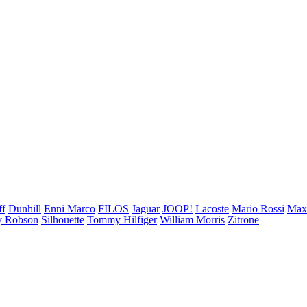
ff
Dunhill
Enni Marco
FILOS
Jaguar
JOOP!
Lacoste
Mario Rossi
Ma
 Robson
Silhouette
Tommy Hilfiger
William Morris
Zitrone