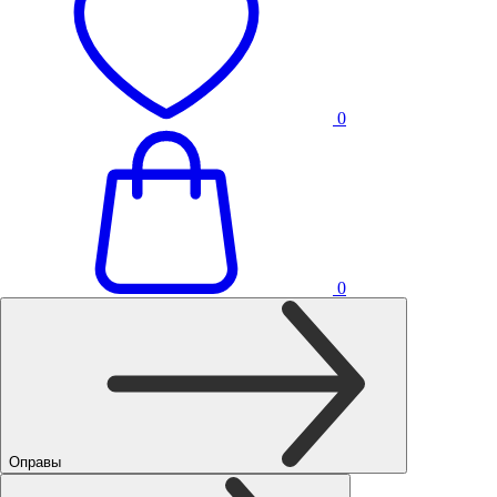
0
0
Оправы