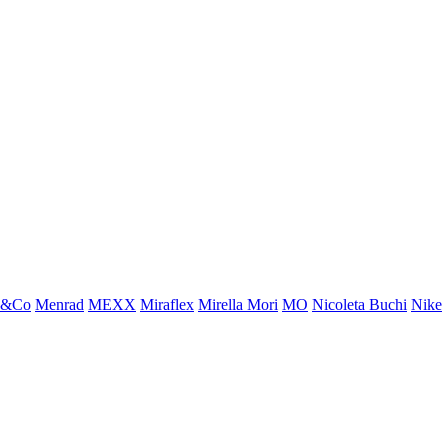
x&Co
Menrad
MEXX
Miraflex
Mirella Mori
MO
Nicoleta Buchi
Nike