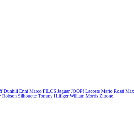
ff
Dunhill
Enni Marco
FILOS
Jaguar
JOOP!
Lacoste
Mario Rossi
Ma
 Robson
Silhouette
Tommy Hilfiger
William Morris
Zitrone