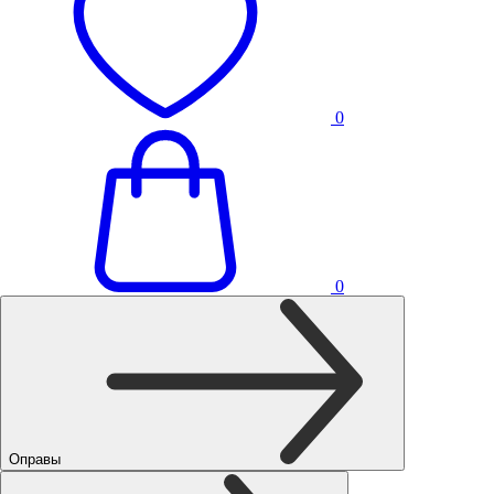
0
0
Оправы