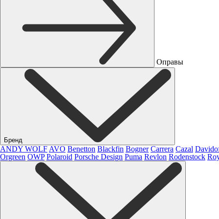
Оправы
Бренд
ANDY WOLF
AVO
Benetton
Blackfin
Bogner
Carrera
Cazal
Davido
Orgreen
OWP
Polaroid
Porsche Design
Puma
Revlon
Rodenstock
Roy