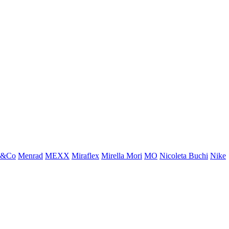
x&Co
Menrad
MEXX
Miraflex
Mirella Mori
MO
Nicoleta Buchi
Nike