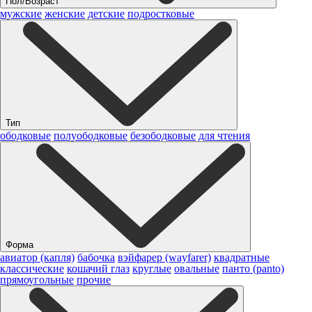
Пол/Возраст
мужские
женские
детские
подростковые
Тип
ободковые
полуободковые
безободковые
для чтения
Форма
авиатор (капля)
бабочка
вэйфарер (wayfarer)
квадратные
классические
кошачий глаз
круглые
овальные
панто (panto)
прямоугольные
прочие