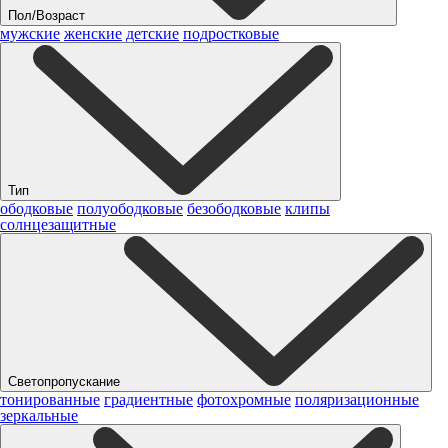
Пол/Возраст
мужские
женские
детские
подростковые
Тип
ободковые
полуободковые
безободковые
клипы
солнцезащитные
Светопропускание
тонированные
градиентные
фотохромные
поляризационные
зеркальные