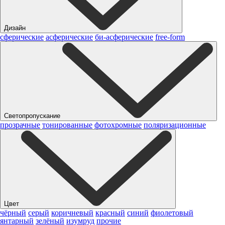
Дизайн
сферические
асферические
би-асферические
free-form
Светопропускание
прозрачные
тонированные
фотохромные
поляризационные
Цвет
чёрный
серый
коричневый
красный
синий
фиолетовый
янтарный
зелёный
изумруд
прочие