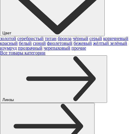
Цвет
золотой
серебристый
титан
бронза
чёрный
серый
коричневый
красный
белый
синий
фиолетовый
бежевый
жёлтый
зелёный
изумруд
прозрачный
черепаховый
прочие
Все товары категории
Линзы