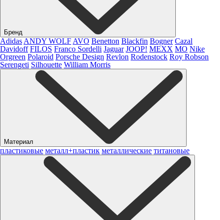
Бренд
Adidas
ANDY WOLF
AVO
Benetton
Blackfin
Bogner
Cazal
Davidoff
FILOS
Franco Sordelli
Jaguar
JOOP!
MEXX
MO
Nike
Orgreen
Polaroid
Porsche Design
Revlon
Rodenstock
Roy Robson
Serengeti
Silhouette
William Morris
Материал
пластиковые
металл+пластик
металлические
титановые