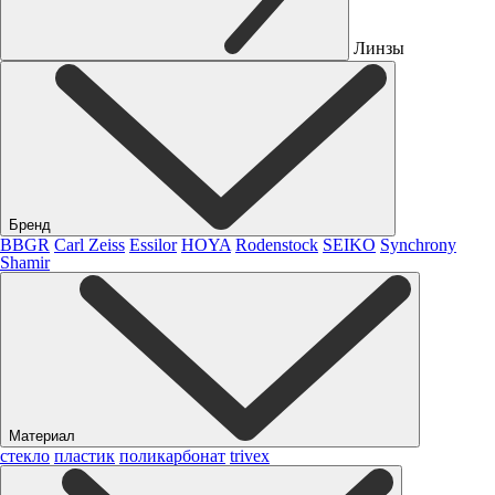
Линзы
Бренд
BBGR
Carl Zeiss
Essilor
HOYA
Rodenstock
SEIKO
Synchrony
Shamir
Материал
стекло
пластик
поликарбонат
trivex