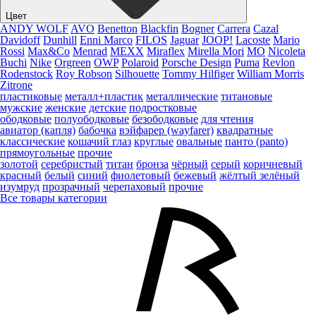
Цвет
ANDY WOLF
AVO
Benetton
Blackfin
Bogner
Carrera
Cazal
Davidoff
Dunhill
Enni Marco
FILOS
Jaguar
JOOP!
Lacoste
Mario
Rossi
Max&Co
Menrad
MEXX
Miraflex
Mirella Mori
MO
Nicoleta
Buchi
Nike
Orgreen
OWP
Polaroid
Porsche Design
Puma
Revlon
Rodenstock
Roy Robson
Silhouette
Tommy Hilfiger
William Morris
Zitrone
пластиковые
металл+пластик
металлические
титановые
мужские
женские
детские
подростковые
ободковые
полуободковые
безободковые
для чтения
авиатор (капля)
бабочка
вэйфарер (wayfarer)
квадратные
классические
кошачий глаз
круглые
овальные
панто (panto)
прямоугольные
прочие
золотой
серебристый
титан
бронза
чёрный
серый
коричневый
красный
белый
синий
фиолетовый
бежевый
жёлтый
зелёный
изумруд
прозрачный
черепаховый
прочие
Все товары категории