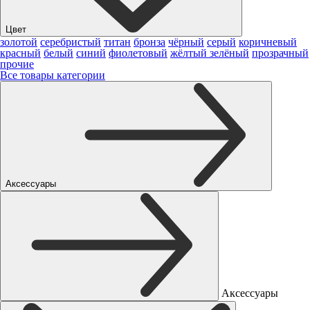
Цвет
золотой
серебристый
титан
бронза
чёрный
серый
коричневый
красный
белый
синий
фиолетовый
жёлтый
зелёный
прозрачный
прочие
Все товары категории
Аксессуары
Аксессуары