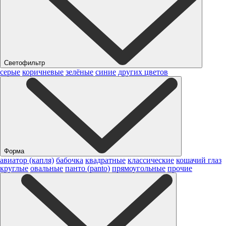
Светофильтр
серые
коричневые
зелёные
синие
других цветов
Форма
авиатор (капля)
бабочка
квадратные
классические
кошачий глаз
круглые
овальные
панто (panto)
прямоугольные
прочие