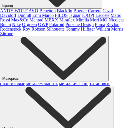
Бренд
ANDY WOLF
AVO
Benetton
Blackfin
Bogner
Carrera
Cazal
Davidoff
Dunhill
Enni Marco
FILOS
Jaguar
JOOP!
Lacoste
Mario
Rossi
Max&Co
Menrad
MEXX
Miraflex
Mirella Mori
MO
Nicoleta
Buchi
Nike
Orgreen
OWP
Polaroid
Porsche Design
Puma
Revlon
Rodenstock
Roy Robson
Silhouette
Tommy Hilfiger
William Morris
Zitrone
Материал
пластиковые
металл+пластик
металлические
титановые