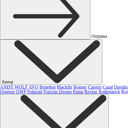
Оправы
Бренд
ANDY WOLF
AVO
Benetton
Blackfin
Bogner
Carrera
Cazal
Davido
Orgreen
OWP
Polaroid
Porsche Design
Puma
Revlon
Rodenstock
Roy