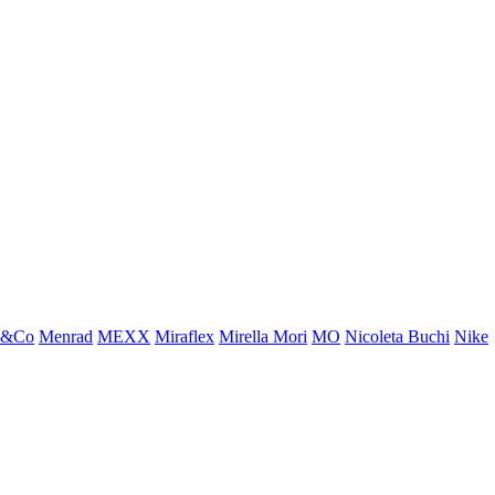
x&Co
Menrad
MEXX
Miraflex
Mirella Mori
MO
Nicoleta Buchi
Nike