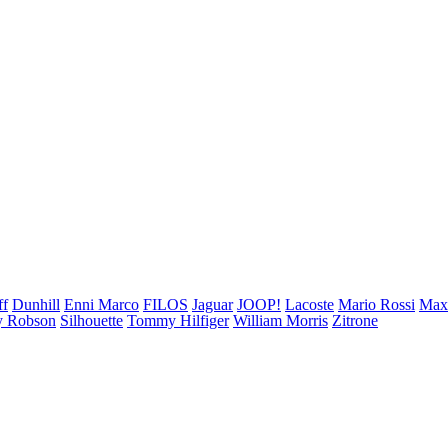
ff
Dunhill
Enni Marco
FILOS
Jaguar
JOOP!
Lacoste
Mario Rossi
Ma
 Robson
Silhouette
Tommy Hilfiger
William Morris
Zitrone