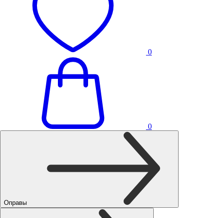
0
0
Оправы