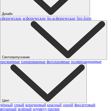
Дизайн
сферические
асферические
би-асферические
free-form
Светопропускание
прозрачные
тонированные
фотохромные
поляризационные
Цвет
чёрный
серый
коричневый
красный
синий
фиолетовый
янтарный
зелёный
изумруд
прочие