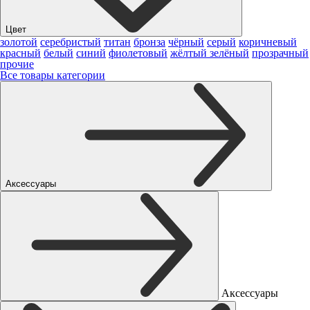
Цвет
золотой
серебристый
титан
бронза
чёрный
серый
коричневый
красный
белый
синий
фиолетовый
жёлтый
зелёный
прозрачный
прочие
Все товары категории
Аксессуары
Аксессуары