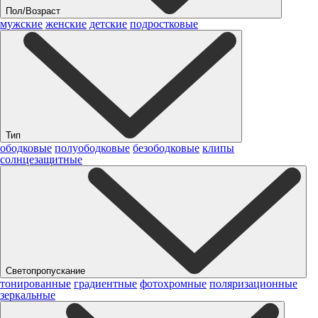
Пол/Возраст
мужские
женские
детские
подростковые
Тип
ободковые
полуободковые
безободковые
клипы
солнцезащитные
Светопропускание
тонированные
градиентные
фотохромные
поляризационные
зеркальные