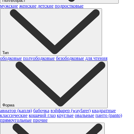
Пол/Возраст
мужские
женские
детские
подростковые
Тип
ободковые
полуободковые
безободковые
для чтения
Форма
авиатор (капля)
бабочка
вэйфарер (wayfarer)
квадратные
классические
кошачий глаз
круглые
овальные
панто (panto)
прямоугольные
прочие