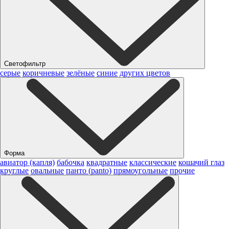
Светофильтр
серые
коричневые
зелёные
синие
других цветов
Форма
авиатор (капля)
бабочка
квадратные
классические
кошачий глаз
круглые
овальные
панто (panto)
прямоугольные
прочие