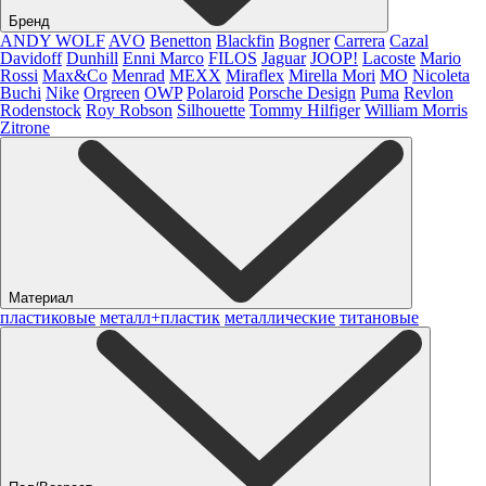
Бренд
ANDY WOLF
AVO
Benetton
Blackfin
Bogner
Carrera
Cazal
Davidoff
Dunhill
Enni Marco
FILOS
Jaguar
JOOP!
Lacoste
Mario
Rossi
Max&Co
Menrad
MEXX
Miraflex
Mirella Mori
MO
Nicoleta
Buchi
Nike
Orgreen
OWP
Polaroid
Porsche Design
Puma
Revlon
Rodenstock
Roy Robson
Silhouette
Tommy Hilfiger
William Morris
Zitrone
Материал
пластиковые
металл+пластик
металлические
титановые