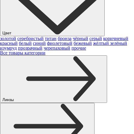
Цвет
золотой
серебристый
титан
бронза
чёрный
серый
коричневый
красный
белый
синий
фиолетовый
бежевый
жёлтый
зелёный
изумруд
прозрачный
черепаховый
прочие
Все товары категории
Линзы