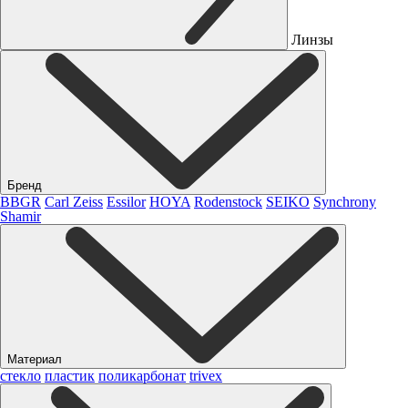
Линзы
Бренд
BBGR
Carl Zeiss
Essilor
HOYA
Rodenstock
SEIKO
Synchrony
Shamir
Материал
стекло
пластик
поликарбонат
trivex