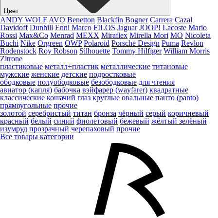
Цвет
ANDY WOLF
AVO
Benetton
Blackfin
Bogner
Carrera
Cazal
Davidoff
Dunhill
Enni Marco
FILOS
Jaguar
JOOP!
Lacoste
Mario
Rossi
Max&Co
Menrad
MEXX
Miraflex
Mirella Mori
MO
Nicoleta
Buchi
Nike
Orgreen
OWP
Polaroid
Porsche Design
Puma
Revlon
Rodenstock
Roy Robson
Silhouette
Tommy Hilfiger
William Morris
Zitrone
пластиковые
металл+пластик
металлические
титановые
мужские
женские
детские
подростковые
ободковые
полуободковые
безободковые
для чтения
авиатор (капля)
бабочка
вэйфарер (wayfarer)
квадратные
классические
кошачий глаз
круглые
овальные
панто (panto)
прямоугольные
прочие
золотой
серебристый
титан
бронза
чёрный
серый
коричневый
красный
белый
синий
фиолетовый
бежевый
жёлтый
зелёный
изумруд
прозрачный
черепаховый
прочие
Все товары категории