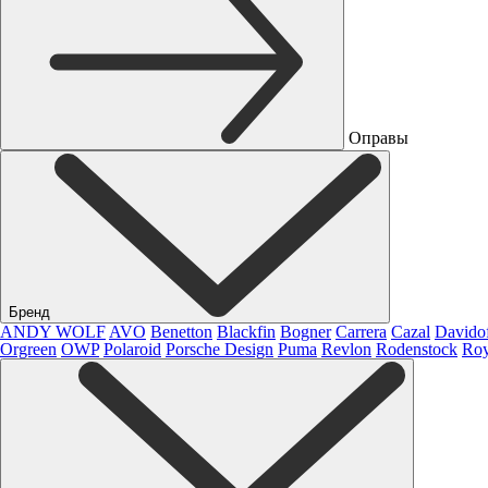
Оправы
Бренд
ANDY WOLF
AVO
Benetton
Blackfin
Bogner
Carrera
Cazal
Davido
Orgreen
OWP
Polaroid
Porsche Design
Puma
Revlon
Rodenstock
Roy