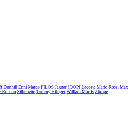
ff
Dunhill
Enni Marco
FILOS
Jaguar
JOOP!
Lacoste
Mario Rossi
Ma
 Robson
Silhouette
Tommy Hilfiger
William Morris
Zitrone