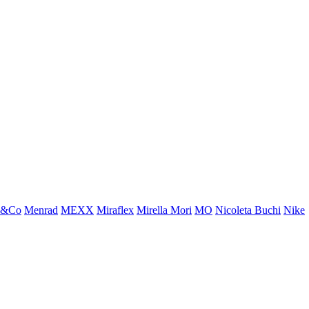
x&Co
Menrad
MEXX
Miraflex
Mirella Mori
MO
Nicoleta Buchi
Nike