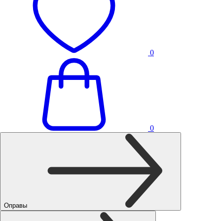
0
0
Оправы