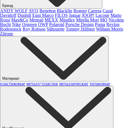
Бренд
ANDY WOLF
AVO
Benetton
Blackfin
Bogner
Carrera
Cazal
Davidoff
Dunhill
Enni Marco
FILOS
Jaguar
JOOP!
Lacoste
Mario
Rossi
Max&Co
Menrad
MEXX
Miraflex
Mirella Mori
MO
Nicoleta
Buchi
Nike
Orgreen
OWP
Polaroid
Porsche Design
Puma
Revlon
Rodenstock
Roy Robson
Silhouette
Tommy Hilfiger
William Morris
Zitrone
Материал
пластиковые
металл+пластик
металлические
титановые