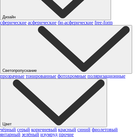
Дизайн
сферические
асферические
би-асферические
free-form
Светопропускание
прозрачные
тонированные
фотохромные
поляризационные
Цвет
чёрный
серый
коричневый
красный
синий
фиолетовый
янтарный
зелёный
изумруд
прочие