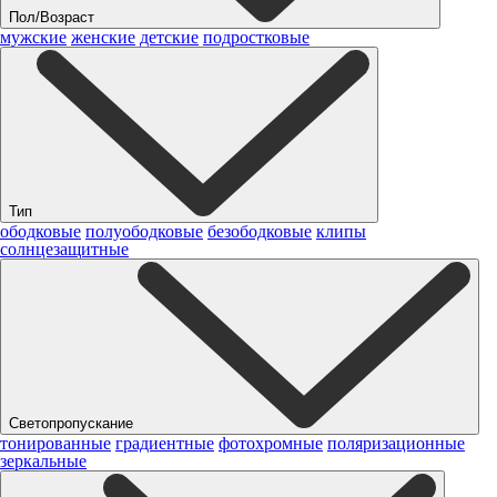
Пол/Возраст
мужские
женские
детские
подростковые
Тип
ободковые
полуободковые
безободковые
клипы
солнцезащитные
Светопропускание
тонированные
градиентные
фотохромные
поляризационные
зеркальные