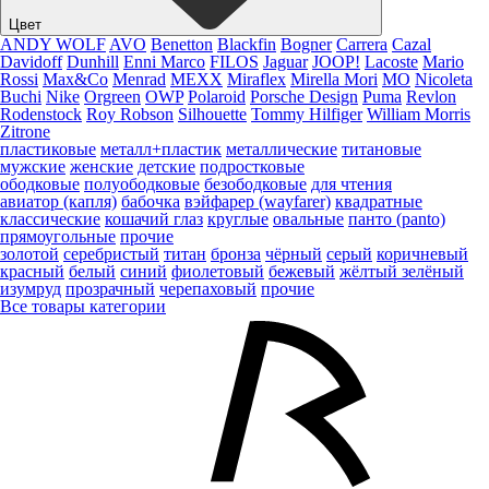
Цвет
ANDY WOLF
AVO
Benetton
Blackfin
Bogner
Carrera
Cazal
Davidoff
Dunhill
Enni Marco
FILOS
Jaguar
JOOP!
Lacoste
Mario
Rossi
Max&Co
Menrad
MEXX
Miraflex
Mirella Mori
MO
Nicoleta
Buchi
Nike
Orgreen
OWP
Polaroid
Porsche Design
Puma
Revlon
Rodenstock
Roy Robson
Silhouette
Tommy Hilfiger
William Morris
Zitrone
пластиковые
металл+пластик
металлические
титановые
мужские
женские
детские
подростковые
ободковые
полуободковые
безободковые
для чтения
авиатор (капля)
бабочка
вэйфарер (wayfarer)
квадратные
классические
кошачий глаз
круглые
овальные
панто (panto)
прямоугольные
прочие
золотой
серебристый
титан
бронза
чёрный
серый
коричневый
красный
белый
синий
фиолетовый
бежевый
жёлтый
зелёный
изумруд
прозрачный
черепаховый
прочие
Все товары категории