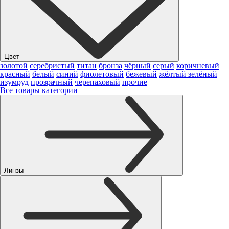
Цвет
золотой
серебристый
титан
бронза
чёрный
серый
коричневый
красный
белый
синий
фиолетовый
бежевый
жёлтый
зелёный
изумруд
прозрачный
черепаховый
прочие
Все товары категории
Линзы