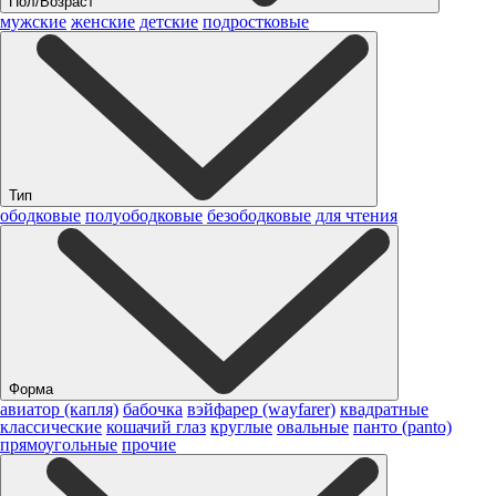
Пол/Возраст
мужские
женские
детские
подростковые
Тип
ободковые
полуободковые
безободковые
для чтения
Форма
авиатор (капля)
бабочка
вэйфарер (wayfarer)
квадратные
классические
кошачий глаз
круглые
овальные
панто (panto)
прямоугольные
прочие