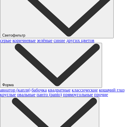
Светофильтр
серые
коричневые
зелёные
синие
других цветов
Форма
авиатор (капля)
бабочка
квадратные
классические
кошачий глаз
круглые
овальные
панто (panto)
прямоугольные
прочие