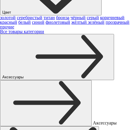
Цвет
золотой
серебристый
титан
бронза
чёрный
серый
коричневый
красный
белый
синий
фиолетовый
жёлтый
зелёный
прозрачный
прочие
Все товары категории
Аксессуары
Аксессуары