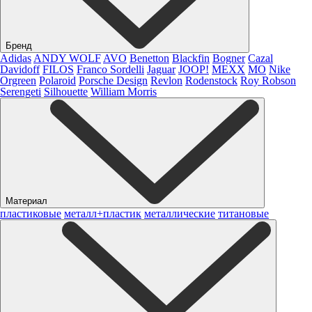
Бренд
Adidas
ANDY WOLF
AVO
Benetton
Blackfin
Bogner
Cazal
Davidoff
FILOS
Franco Sordelli
Jaguar
JOOP!
MEXX
MO
Nike
Orgreen
Polaroid
Porsche Design
Revlon
Rodenstock
Roy Robson
Serengeti
Silhouette
William Morris
Материал
пластиковые
металл+пластик
металлические
титановые