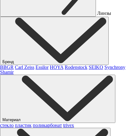
Линзы
Бренд
BBGR
Carl Zeiss
Essilor
HOYA
Rodenstock
SEIKO
Synchrony
Shamir
Материал
стекло
пластик
поликарбонат
trivex