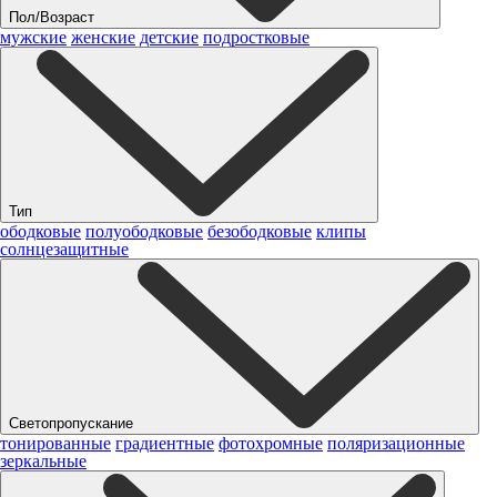
Пол/Возраст
мужские
женские
детские
подростковые
Тип
ободковые
полуободковые
безободковые
клипы
солнцезащитные
Светопропускание
тонированные
градиентные
фотохромные
поляризационные
зеркальные