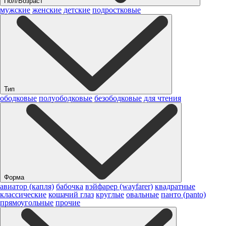
Пол/Возраст
мужские
женские
детские
подростковые
Тип
ободковые
полуободковые
безободковые
для чтения
Форма
авиатор (капля)
бабочка
вэйфарер (wayfarer)
квадратные
классические
кошачий глаз
круглые
овальные
панто (panto)
прямоугольные
прочие