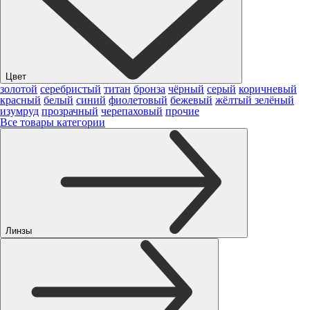
Цвет
золотой
серебристый
титан
бронза
чёрный
серый
коричневый
красный
белый
синий
фиолетовый
бежевый
жёлтый
зелёный
изумруд
прозрачный
черепаховый
прочие
Все товары категории
Линзы