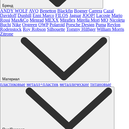
Бренд
ANDY WOLF
AVO
Benetton
Blackfin
Bogner
Carrera
Cazal
Davidoff
Dunhill
Enni Marco
FILOS
Jaguar
JOOP!
Lacoste
Mario
Rossi
Max&Co
Menrad
MEXX
Miraflex
Mirella Mori
MO
Nicoleta
Buchi
Nike
Orgreen
OWP
Polaroid
Porsche Design
Puma
Revlon
Rodenstock
Roy Robson
Silhouette
Tommy Hilfiger
William Morris
Zitrone
Материал
пластиковые
металл+пластик
металлические
титановые