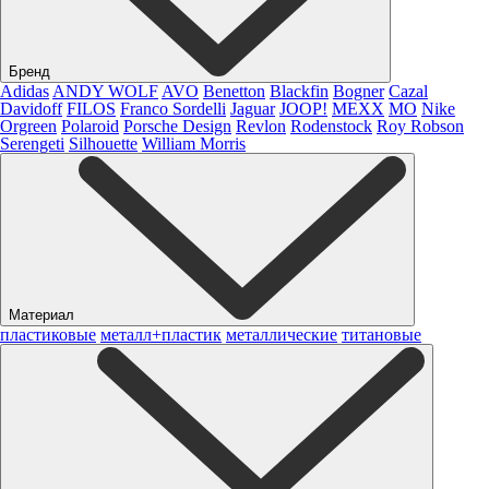
Бренд
Adidas
ANDY WOLF
AVO
Benetton
Blackfin
Bogner
Cazal
Davidoff
FILOS
Franco Sordelli
Jaguar
JOOP!
MEXX
MO
Nike
Orgreen
Polaroid
Porsche Design
Revlon
Rodenstock
Roy Robson
Serengeti
Silhouette
William Morris
Материал
пластиковые
металл+пластик
металлические
титановые