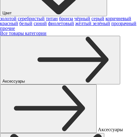
Цвет
золотой
серебристый
титан
бронза
чёрный
серый
коричневый
красный
белый
синий
фиолетовый
жёлтый
зелёный
прозрачный
прочие
Все товары категории
Аксессуары
Аксессуары