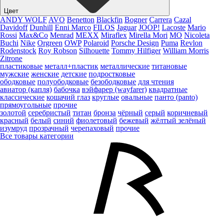
Цвет
ANDY WOLF
AVO
Benetton
Blackfin
Bogner
Carrera
Cazal
Davidoff
Dunhill
Enni Marco
FILOS
Jaguar
JOOP!
Lacoste
Mario
Rossi
Max&Co
Menrad
MEXX
Miraflex
Mirella Mori
MO
Nicoleta
Buchi
Nike
Orgreen
OWP
Polaroid
Porsche Design
Puma
Revlon
Rodenstock
Roy Robson
Silhouette
Tommy Hilfiger
William Morris
Zitrone
пластиковые
металл+пластик
металлические
титановые
мужские
женские
детские
подростковые
ободковые
полуободковые
безободковые
для чтения
авиатор (капля)
бабочка
вэйфарер (wayfarer)
квадратные
классические
кошачий глаз
круглые
овальные
панто (panto)
прямоугольные
прочие
золотой
серебристый
титан
бронза
чёрный
серый
коричневый
красный
белый
синий
фиолетовый
бежевый
жёлтый
зелёный
изумруд
прозрачный
черепаховый
прочие
Все товары категории