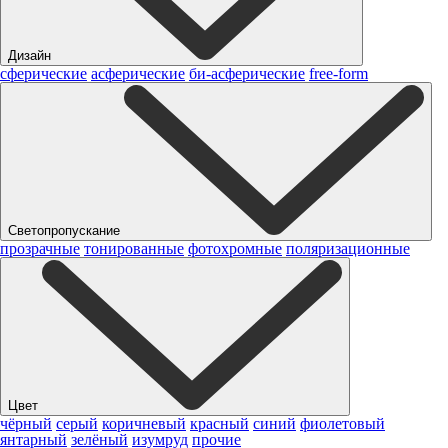
Дизайн
сферические
асферические
би-асферические
free-form
Светопропускание
прозрачные
тонированные
фотохромные
поляризационные
Цвет
чёрный
серый
коричневый
красный
синий
фиолетовый
янтарный
зелёный
изумруд
прочие