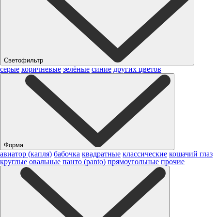
Светофильтр
серые
коричневые
зелёные
синие
других цветов
Форма
авиатор (капля)
бабочка
квадратные
классические
кошачий глаз
круглые
овальные
панто (panto)
прямоугольные
прочие