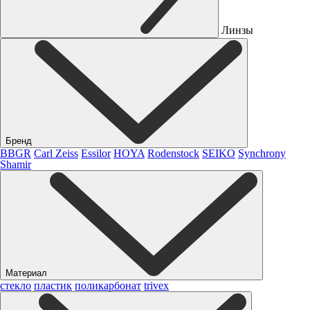
Линзы
Бренд
BBGR
Carl Zeiss
Essilor
HOYA
Rodenstock
SEIKO
Synchrony
Shamir
Материал
стекло
пластик
поликарбонат
trivex