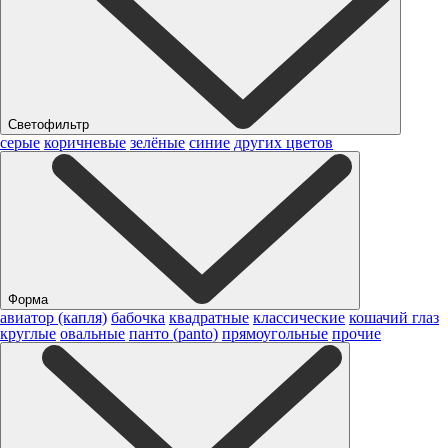
Светофильтр
серые
коричневые
зелёные
синие
других цветов
Форма
авиатор (капля)
бабочка
квадратные
классические
кошачий глаз
круглые
овальные
панто (panto)
прямоугольные
прочие