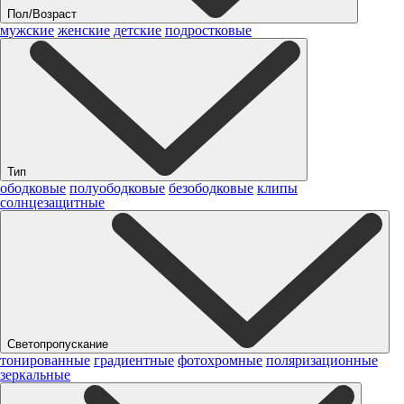
Пол/Возраст
мужские
женские
детские
подростковые
Тип
ободковые
полуободковые
безободковые
клипы
солнцезащитные
Светопропускание
тонированные
градиентные
фотохромные
поляризационные
зеркальные