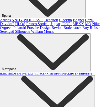
Бренд
Adidas
ANDY WOLF
AVO
Benetton
Blackfin
Bogner
Cazal
Davidoff
FILOS
Franco Sordelli
Jaguar
JOOP!
MEXX
MO
Nike
Orgreen
Polaroid
Porsche Design
Revlon
Rodenstock
Roy Robson
Serengeti
Silhouette
William Morris
Материал
пластиковые
металл+пластик
металлические
титановые