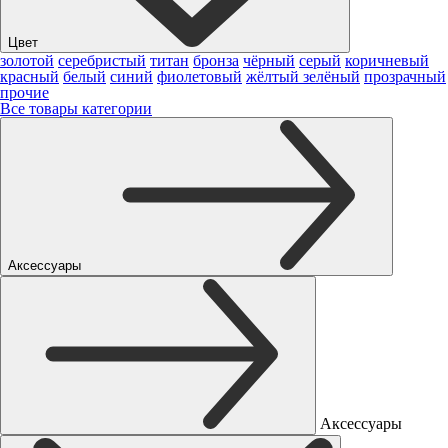
Цвет
золотой
серебристый
титан
бронза
чёрный
серый
коричневый
красный
белый
синий
фиолетовый
жёлтый
зелёный
прозрачный
прочие
Все товары категории
Аксессуары
Аксессуары