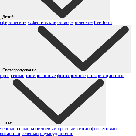
Дизайн
сферические
асферические
би-асферические
free-form
Светопропускание
прозрачные
тонированные
фотохромные
поляризационные
Цвет
чёрный
серый
коричневый
красный
синий
фиолетовый
янтарный
зелёный
изумруд
прочие