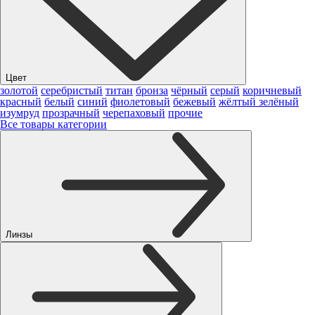
Цвет
золотой
серебристый
титан
бронза
чёрный
серый
коричневый
красный
белый
синий
фиолетовый
бежевый
жёлтый
зелёный
изумруд
прозрачный
черепаховый
прочие
Все товары категории
Линзы