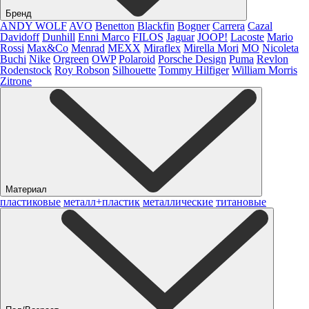
Бренд
ANDY WOLF
AVO
Benetton
Blackfin
Bogner
Carrera
Cazal
Davidoff
Dunhill
Enni Marco
FILOS
Jaguar
JOOP!
Lacoste
Mario
Rossi
Max&Co
Menrad
MEXX
Miraflex
Mirella Mori
MO
Nicoleta
Buchi
Nike
Orgreen
OWP
Polaroid
Porsche Design
Puma
Revlon
Rodenstock
Roy Robson
Silhouette
Tommy Hilfiger
William Morris
Zitrone
Материал
пластиковые
металл+пластик
металлические
титановые