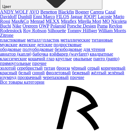
Цвет
ANDY WOLF
AVO
Benetton
Blackfin
Bogner
Carrera
Cazal
Davidoff
Dunhill
Enni Marco
FILOS
Jaguar
JOOP!
Lacoste
Mario
Rossi
Max&Co
Menrad
MEXX
Miraflex
Mirella Mori
MO
Nicoleta
Buchi
Nike
Orgreen
OWP
Polaroid
Porsche Design
Puma
Revlon
Rodenstock
Roy Robson
Silhouette
Tommy Hilfiger
William Morris
Zitrone
пластиковые
металл+пластик
металлические
титановые
мужские
женские
детские
подростковые
ободковые
полуободковые
безободковые
для чтения
авиатор (капля)
бабочка
вэйфарер (wayfarer)
квадратные
классические
кошачий глаз
круглые
овальные
панто (panto)
прямоугольные
прочие
золотой
серебристый
титан
бронза
чёрный
серый
коричневый
красный
белый
синий
фиолетовый
бежевый
жёлтый
зелёный
изумруд
прозрачный
черепаховый
прочие
Все товары категории