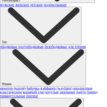
Пол/Возраст
мужские
женские
детские
подростковые
Тип
ободковые
полуободковые
безободковые
для чтения
Форма
авиатор (капля)
бабочка
вэйфарер (wayfarer)
квадратные
классические
кошачий глаз
круглые
овальные
панто (panto)
прямоугольные
прочие