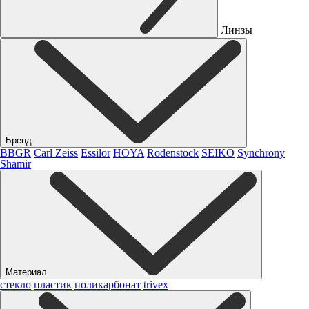
Линзы
Бренд
BBGR
Carl Zeiss
Essilor
HOYA
Rodenstock
SEIKO
Synchrony
Shamir
Материал
стекло
пластик
поликарбонат
trivex