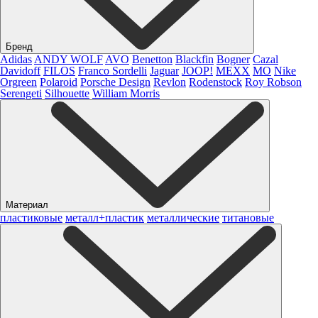
Бренд
Adidas
ANDY WOLF
AVO
Benetton
Blackfin
Bogner
Cazal
Davidoff
FILOS
Franco Sordelli
Jaguar
JOOP!
MEXX
MO
Nike
Orgreen
Polaroid
Porsche Design
Revlon
Rodenstock
Roy Robson
Serengeti
Silhouette
William Morris
Материал
пластиковые
металл+пластик
металлические
титановые