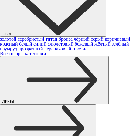
Цвет
золотой
серебристый
титан
бронза
чёрный
серый
коричневый
красный
белый
синий
фиолетовый
бежевый
жёлтый
зелёный
изумруд
прозрачный
черепаховый
прочие
Все товары категории
Линзы