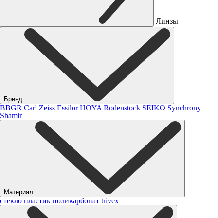
Линзы
Бренд
BBGR
Carl Zeiss
Essilor
HOYA
Rodenstock
SEIKO
Synchrony
Shamir
Материал
стекло
пластик
поликарбонат
trivex