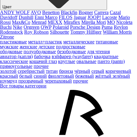
Цвет
ANDY WOLF
AVO
Benetton
Blackfin
Bogner
Carrera
Cazal
Davidoff
Dunhill
Enni Marco
FILOS
Jaguar
JOOP!
Lacoste
Mario
Rossi
Max&Co
Menrad
MEXX
Miraflex
Mirella Mori
MO
Nicoleta
Buchi
Nike
Orgreen
OWP
Polaroid
Porsche Design
Puma
Revlon
Rodenstock
Roy Robson
Silhouette
Tommy Hilfiger
William Morris
Zitrone
пластиковые
металл+пластик
металлические
титановые
мужские
женские
детские
подростковые
ободковые
полуободковые
безободковые
для чтения
авиатор (капля)
бабочка
вэйфарер (wayfarer)
квадратные
классические
кошачий глаз
круглые
овальные
панто (panto)
прямоугольные
прочие
золотой
серебристый
титан
бронза
чёрный
серый
коричневый
красный
белый
синий
фиолетовый
бежевый
жёлтый
зелёный
изумруд
прозрачный
черепаховый
прочие
Все товары категории