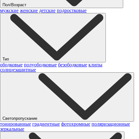
Пол/Возраст
мужские
женские
детские
подростковые
Тип
ободковые
полуободковые
безободковые
клипы
солнцезащитные
Светопропускание
тонированные
градиентные
фотохромные
поляризационные
зеркальные