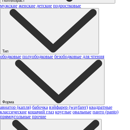
Пол/Возраст
мужские
женские
детские
подростковые
Тип
ободковые
полуободковые
безободковые
для чтения
Форма
авиатор (капля)
бабочка
вэйфарер (wayfarer)
квадратные
классические
кошачий глаз
круглые
овальные
панто (panto)
прямоугольные
прочие