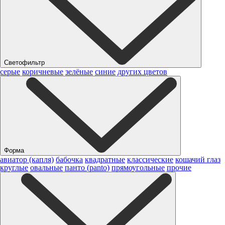
Светофильтр
серые
коричневые
зелёные
синие
других цветов
Форма
авиатор (капля)
бабочка
квадратные
классические
кошачий глаз
круглые
овальные
панто (panto)
прямоугольные
прочие