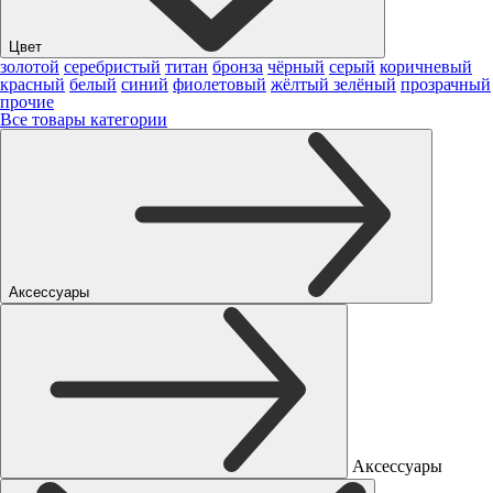
Цвет
золотой
серебристый
титан
бронза
чёрный
серый
коричневый
красный
белый
синий
фиолетовый
жёлтый
зелёный
прозрачный
прочие
Все товары категории
Аксессуары
Аксессуары