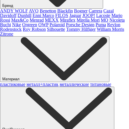
Бренд
ANDY WOLF
AVO
Benetton
Blackfin
Bogner
Carrera
Cazal
Davidoff
Dunhill
Enni Marco
FILOS
Jaguar
JOOP!
Lacoste
Mario
Rossi
Max&Co
Menrad
MEXX
Miraflex
Mirella Mori
MO
Nicoleta
Buchi
Nike
Orgreen
OWP
Polaroid
Porsche Design
Puma
Revlon
Rodenstock
Roy Robson
Silhouette
Tommy Hilfiger
William Morris
Zitrone
Материал
пластиковые
металл+пластик
металлические
титановые