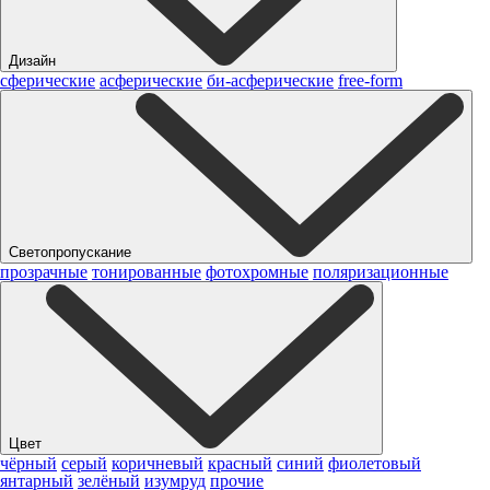
Дизайн
сферические
асферические
би-асферические
free-form
Светопропускание
прозрачные
тонированные
фотохромные
поляризационные
Цвет
чёрный
серый
коричневый
красный
синий
фиолетовый
янтарный
зелёный
изумруд
прочие