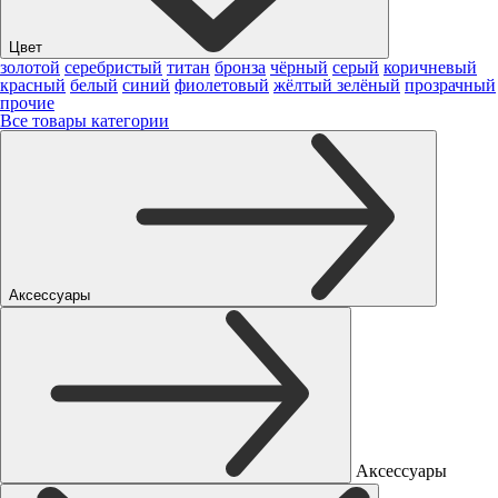
Цвет
золотой
серебристый
титан
бронза
чёрный
серый
коричневый
красный
белый
синий
фиолетовый
жёлтый
зелёный
прозрачный
прочие
Все товары категории
Аксессуары
Аксессуары