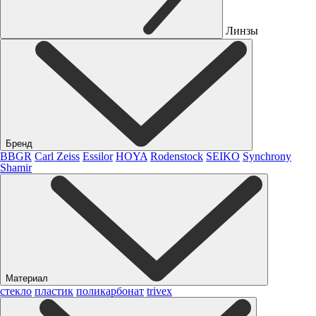
Линзы
Бренд
BBGR
Carl Zeiss
Essilor
HOYA
Rodenstock
SEIKO
Synchrony
Shamir
Материал
стекло
пластик
поликарбонат
trivex