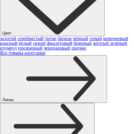
Цвет
золотой
серебристый
титан
бронза
чёрный
серый
коричневый
красный
белый
синий
фиолетовый
бежевый
жёлтый
зелёный
изумруд
прозрачный
черепаховый
прочие
Все товары категории
Линзы