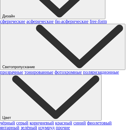
Дизайн
сферические
асферические
би-асферические
free-form
Светопропускание
прозрачные
тонированные
фотохромные
поляризационные
Цвет
чёрный
серый
коричневый
красный
синий
фиолетовый
янтарный
зелёный
изумруд
прочие