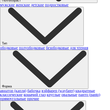
Пол/Возраст
мужские
женские
детские
подростковые
Тип
ободковые
полуободковые
безободковые
для чтения
Форма
авиатор (капля)
бабочка
вэйфарер (wayfarer)
квадратные
классические
кошачий глаз
круглые
овальные
панто (panto)
прямоугольные
прочие