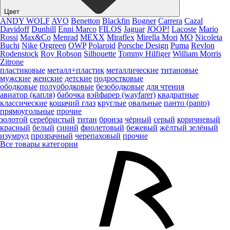
Цвет
ANDY WOLF
AVO
Benetton
Blackfin
Bogner
Carrera
Cazal
Davidoff
Dunhill
Enni Marco
FILOS
Jaguar
JOOP!
Lacoste
Mario
Rossi
Max&Co
Menrad
MEXX
Miraflex
Mirella Mori
MO
Nicoleta
Buchi
Nike
Orgreen
OWP
Polaroid
Porsche Design
Puma
Revlon
Rodenstock
Roy Robson
Silhouette
Tommy Hilfiger
William Morris
Zitrone
пластиковые
металл+пластик
металлические
титановые
мужские
женские
детские
подростковые
ободковые
полуободковые
безободковые
для чтения
авиатор (капля)
бабочка
вэйфарер (wayfarer)
квадратные
классические
кошачий глаз
круглые
овальные
панто (panto)
прямоугольные
прочие
золотой
серебристый
титан
бронза
чёрный
серый
коричневый
красный
белый
синий
фиолетовый
бежевый
жёлтый
зелёный
изумруд
прозрачный
черепаховый
прочие
Все товары категории