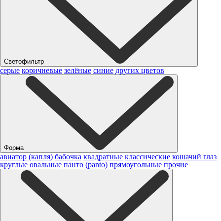
Светофильтр
серые
коричневые
зелёные
синие
других цветов
Форма
авиатор (капля)
бабочка
квадратные
классические
кошачий глаз
круглые
овальные
панто (panto)
прямоугольные
прочие