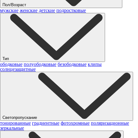
Пол/Возраст
мужские
женские
детские
подростковые
Тип
ободковые
полуободковые
безободковые
клипы
солнцезащитные
Светопропускание
тонированные
градиентные
фотохромные
поляризационные
зеркальные