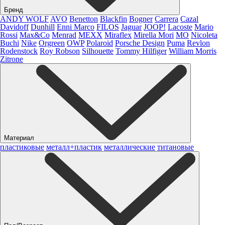
Бренд
ANDY WOLF
AVO
Benetton
Blackfin
Bogner
Carrera
Cazal
Davidoff
Dunhill
Enni Marco
FILOS
Jaguar
JOOP!
Lacoste
Mario
Rossi
Max&Co
Menrad
MEXX
Miraflex
Mirella Mori
MO
Nicoleta
Buchi
Nike
Orgreen
OWP
Polaroid
Porsche Design
Puma
Revlon
Rodenstock
Roy Robson
Silhouette
Tommy Hilfiger
William Morris
Zitrone
Материал
пластиковые
металл+пластик
металлические
титановые