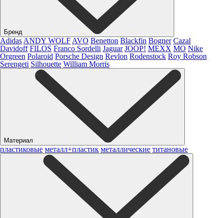
Бренд
Adidas
ANDY WOLF
AVO
Benetton
Blackfin
Bogner
Cazal
Davidoff
FILOS
Franco Sordelli
Jaguar
JOOP!
MEXX
MO
Nike
Orgreen
Polaroid
Porsche Design
Revlon
Rodenstock
Roy Robson
Serengeti
Silhouette
William Morris
Материал
пластиковые
металл+пластик
металлические
титановые