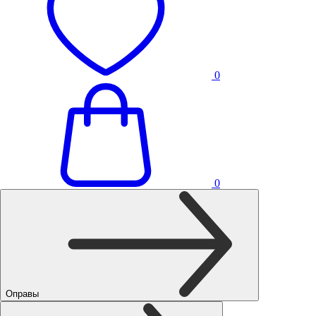
0
0
Оправы