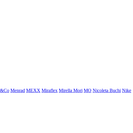
x&Co
Menrad
MEXX
Miraflex
Mirella Mori
MO
Nicoleta Buchi
Nike