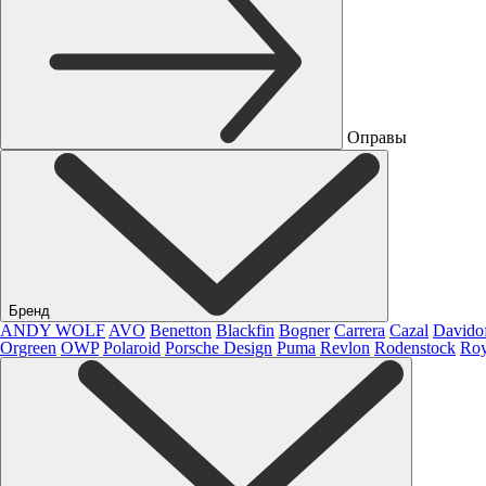
Оправы
Бренд
ANDY WOLF
AVO
Benetton
Blackfin
Bogner
Carrera
Cazal
Davido
Orgreen
OWP
Polaroid
Porsche Design
Puma
Revlon
Rodenstock
Roy