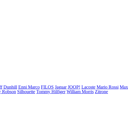
ff
Dunhill
Enni Marco
FILOS
Jaguar
JOOP!
Lacoste
Mario Rossi
Ma
 Robson
Silhouette
Tommy Hilfiger
William Morris
Zitrone