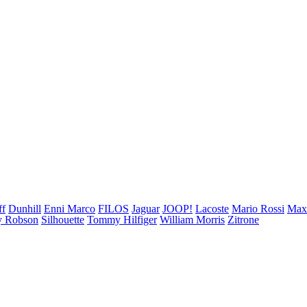
ff
Dunhill
Enni Marco
FILOS
Jaguar
JOOP!
Lacoste
Mario Rossi
Ma
 Robson
Silhouette
Tommy Hilfiger
William Morris
Zitrone