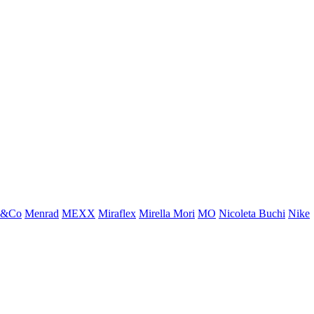
x&Co
Menrad
MEXX
Miraflex
Mirella Mori
MO
Nicoleta Buchi
Nike