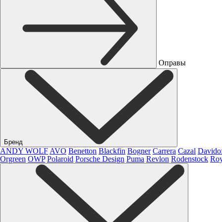
Оправы
Бренд
ANDY WOLF
AVO
Benetton
Blackfin
Bogner
Carrera
Cazal
Davido
Orgreen
OWP
Polaroid
Porsche Design
Puma
Revlon
Rodenstock
Roy