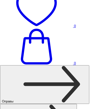
0
0
Оправы