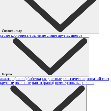
Светофильтр
серые
коричневые
зелёные
синие
других цветов
Форма
авиатор (капля)
бабочка
квадратные
классические
кошачий глаз
круглые
овальные
панто (panto)
прямоугольные
прочие