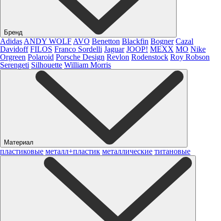
Бренд
Adidas
ANDY WOLF
AVO
Benetton
Blackfin
Bogner
Cazal
Davidoff
FILOS
Franco Sordelli
Jaguar
JOOP!
MEXX
MO
Nike
Orgreen
Polaroid
Porsche Design
Revlon
Rodenstock
Roy Robson
Serengeti
Silhouette
William Morris
Материал
пластиковые
металл+пластик
металлические
титановые