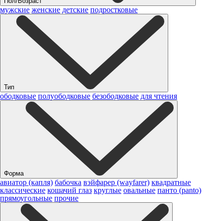
Пол/Возраст
мужские
женские
детские
подростковые
Тип
ободковые
полуободковые
безободковые
для чтения
Форма
авиатор (капля)
бабочка
вэйфарер (wayfarer)
квадратные
классические
кошачий глаз
круглые
овальные
панто (panto)
прямоугольные
прочие