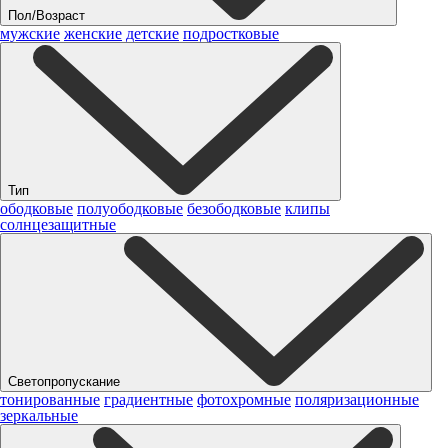
Пол/Возраст
мужские
женские
детские
подростковые
Тип
ободковые
полуободковые
безободковые
клипы
солнцезащитные
Светопропускание
тонированные
градиентные
фотохромные
поляризационные
зеркальные