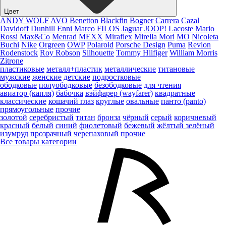
Цвет
ANDY WOLF
AVO
Benetton
Blackfin
Bogner
Carrera
Cazal
Davidoff
Dunhill
Enni Marco
FILOS
Jaguar
JOOP!
Lacoste
Mario
Rossi
Max&Co
Menrad
MEXX
Miraflex
Mirella Mori
MO
Nicoleta
Buchi
Nike
Orgreen
OWP
Polaroid
Porsche Design
Puma
Revlon
Rodenstock
Roy Robson
Silhouette
Tommy Hilfiger
William Morris
Zitrone
пластиковые
металл+пластик
металлические
титановые
мужские
женские
детские
подростковые
ободковые
полуободковые
безободковые
для чтения
авиатор (капля)
бабочка
вэйфарер (wayfarer)
квадратные
классические
кошачий глаз
круглые
овальные
панто (panto)
прямоугольные
прочие
золотой
серебристый
титан
бронза
чёрный
серый
коричневый
красный
белый
синий
фиолетовый
бежевый
жёлтый
зелёный
изумруд
прозрачный
черепаховый
прочие
Все товары категории