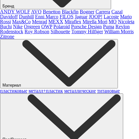
Бренд
ANDY WOLF
AVO
Benetton
Blackfin
Bogner
Carrera
Cazal
Davidoff
Dunhill
Enni Marco
FILOS
Jaguar
JOOP!
Lacoste
Mario
Rossi
Max&Co
Menrad
MEXX
Miraflex
Mirella Mori
MO
Nicoleta
Buchi
Nike
Orgreen
OWP
Polaroid
Porsche Design
Puma
Revlon
Rodenstock
Roy Robson
Silhouette
Tommy Hilfiger
William Morris
Zitrone
Материал
пластиковые
металл+пластик
металлические
титановые