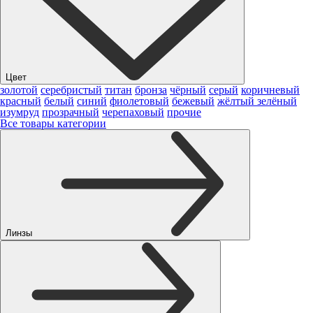
Цвет
золотой
серебристый
титан
бронза
чёрный
серый
коричневый
красный
белый
синий
фиолетовый
бежевый
жёлтый
зелёный
изумруд
прозрачный
черепаховый
прочие
Все товары категории
Линзы