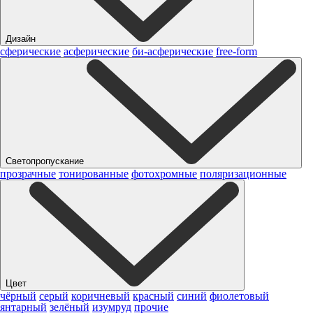
Дизайн
сферические
асферические
би-асферические
free-form
Светопропускание
прозрачные
тонированные
фотохромные
поляризационные
Цвет
чёрный
серый
коричневый
красный
синий
фиолетовый
янтарный
зелёный
изумруд
прочие