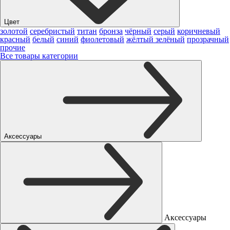
Цвет
золотой
серебристый
титан
бронза
чёрный
серый
коричневый
красный
белый
синий
фиолетовый
жёлтый
зелёный
прозрачный
прочие
Все товары категории
Аксессуары
Аксессуары