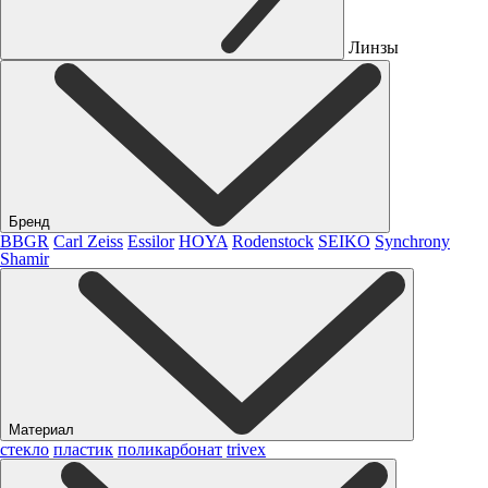
Линзы
Бренд
BBGR
Carl Zeiss
Essilor
HOYA
Rodenstock
SEIKO
Synchrony
Shamir
Материал
стекло
пластик
поликарбонат
trivex