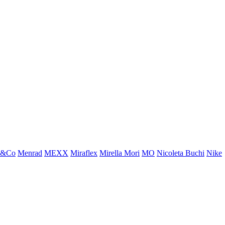
x&Co
Menrad
MEXX
Miraflex
Mirella Mori
MO
Nicoleta Buchi
Nike