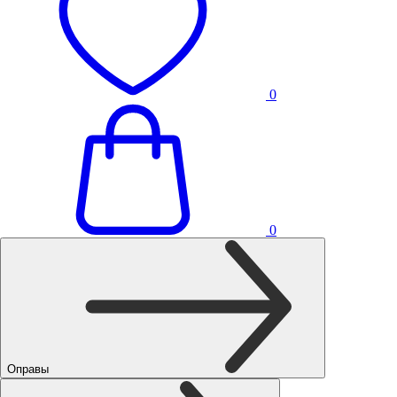
0
0
Оправы