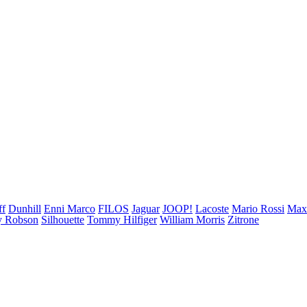
ff
Dunhill
Enni Marco
FILOS
Jaguar
JOOP!
Lacoste
Mario Rossi
Ma
 Robson
Silhouette
Tommy Hilfiger
William Morris
Zitrone