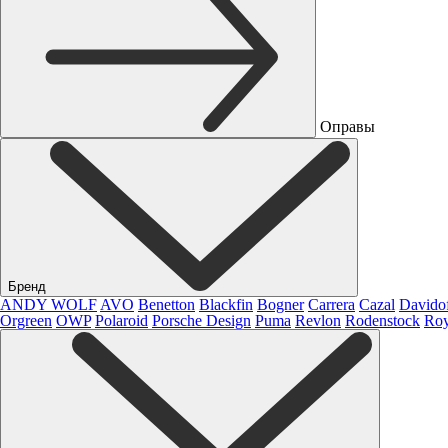
Оправы
Бренд
ANDY WOLF
AVO
Benetton
Blackfin
Bogner
Carrera
Cazal
Davido
Orgreen
OWP
Polaroid
Porsche Design
Puma
Revlon
Rodenstock
Roy