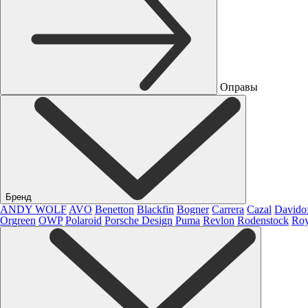
Оправы
Бренд
ANDY WOLF
AVO
Benetton
Blackfin
Bogner
Carrera
Cazal
Davido
Orgreen
OWP
Polaroid
Porsche Design
Puma
Revlon
Rodenstock
Roy