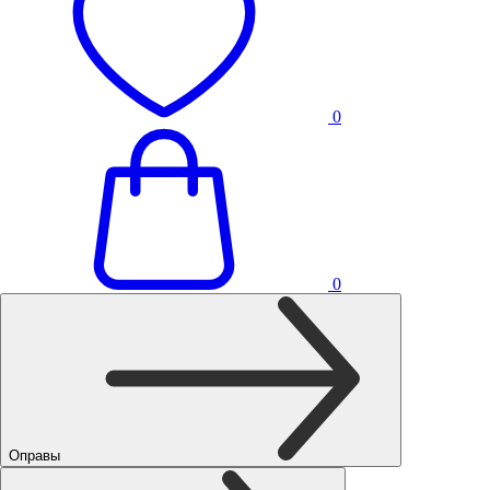
0
0
Оправы