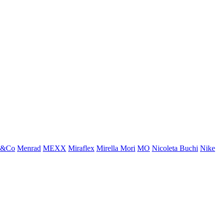
x&Co
Menrad
MEXX
Miraflex
Mirella Mori
MO
Nicoleta Buchi
Nike