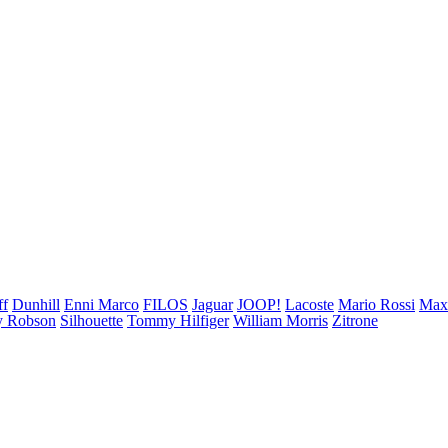
ff
Dunhill
Enni Marco
FILOS
Jaguar
JOOP!
Lacoste
Mario Rossi
Ma
 Robson
Silhouette
Tommy Hilfiger
William Morris
Zitrone