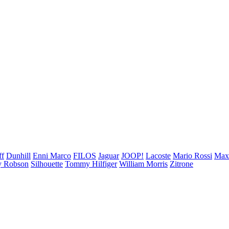
ff
Dunhill
Enni Marco
FILOS
Jaguar
JOOP!
Lacoste
Mario Rossi
Ma
 Robson
Silhouette
Tommy Hilfiger
William Morris
Zitrone