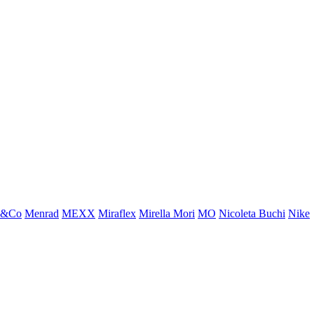
x&Co
Menrad
MEXX
Miraflex
Mirella Mori
MO
Nicoleta Buchi
Nike