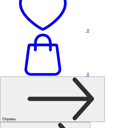
0
0
Оправы