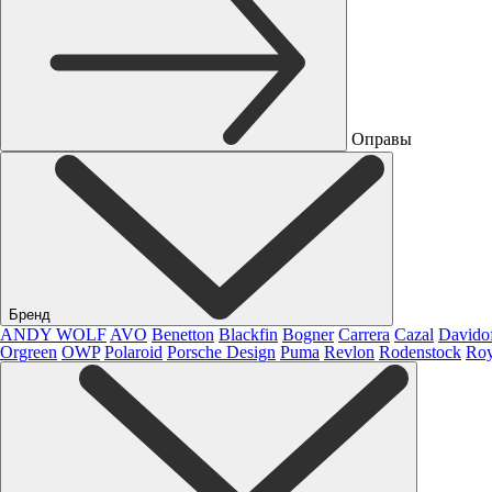
Оправы
Бренд
ANDY WOLF
AVO
Benetton
Blackfin
Bogner
Carrera
Cazal
Davido
Orgreen
OWP
Polaroid
Porsche Design
Puma
Revlon
Rodenstock
Roy