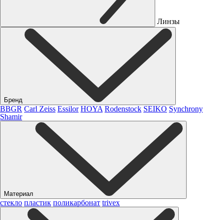
Линзы
Бренд
BBGR
Carl Zeiss
Essilor
HOYA
Rodenstock
SEIKO
Synchrony
Shamir
Материал
стекло
пластик
поликарбонат
trivex