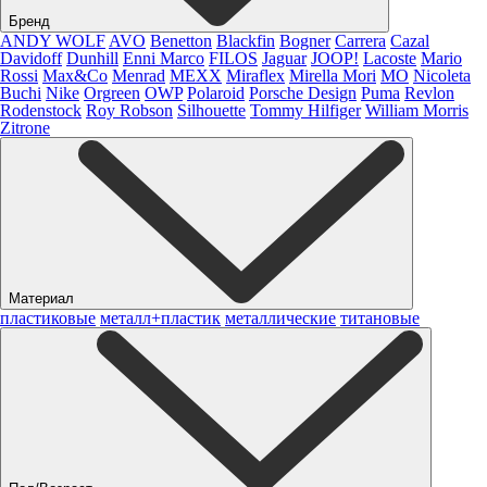
Бренд
ANDY WOLF
AVO
Benetton
Blackfin
Bogner
Carrera
Cazal
Davidoff
Dunhill
Enni Marco
FILOS
Jaguar
JOOP!
Lacoste
Mario
Rossi
Max&Co
Menrad
MEXX
Miraflex
Mirella Mori
MO
Nicoleta
Buchi
Nike
Orgreen
OWP
Polaroid
Porsche Design
Puma
Revlon
Rodenstock
Roy Robson
Silhouette
Tommy Hilfiger
William Morris
Zitrone
Материал
пластиковые
металл+пластик
металлические
титановые