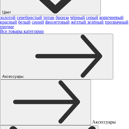
Цвет
золотой
серебристый
титан
бронза
чёрный
серый
коричневый
красный
белый
синий
фиолетовый
жёлтый
зелёный
прозрачный
прочие
Все товары категории
Аксессуары
Аксессуары