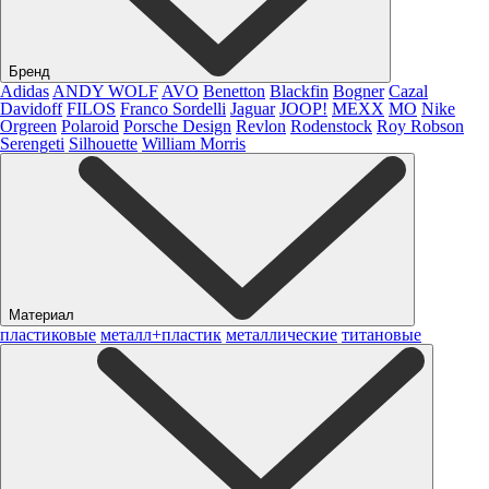
Бренд
Adidas
ANDY WOLF
AVO
Benetton
Blackfin
Bogner
Cazal
Davidoff
FILOS
Franco Sordelli
Jaguar
JOOP!
MEXX
MO
Nike
Orgreen
Polaroid
Porsche Design
Revlon
Rodenstock
Roy Robson
Serengeti
Silhouette
William Morris
Материал
пластиковые
металл+пластик
металлические
титановые