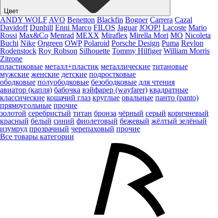
Цвет
ANDY WOLF
AVO
Benetton
Blackfin
Bogner
Carrera
Cazal
Davidoff
Dunhill
Enni Marco
FILOS
Jaguar
JOOP!
Lacoste
Mario
Rossi
Max&Co
Menrad
MEXX
Miraflex
Mirella Mori
MO
Nicoleta
Buchi
Nike
Orgreen
OWP
Polaroid
Porsche Design
Puma
Revlon
Rodenstock
Roy Robson
Silhouette
Tommy Hilfiger
William Morris
Zitrone
пластиковые
металл+пластик
металлические
титановые
мужские
женские
детские
подростковые
ободковые
полуободковые
безободковые
для чтения
авиатор (капля)
бабочка
вэйфарер (wayfarer)
квадратные
классические
кошачий глаз
круглые
овальные
панто (panto)
прямоугольные
прочие
золотой
серебристый
титан
бронза
чёрный
серый
коричневый
красный
белый
синий
фиолетовый
бежевый
жёлтый
зелёный
изумруд
прозрачный
черепаховый
прочие
Все товары категории