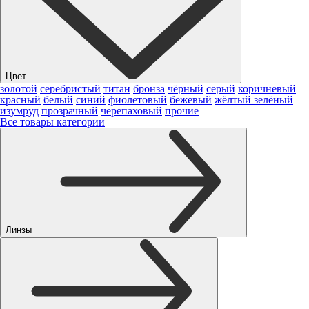
Цвет
золотой
серебристый
титан
бронза
чёрный
серый
коричневый
красный
белый
синий
фиолетовый
бежевый
жёлтый
зелёный
изумруд
прозрачный
черепаховый
прочие
Все товары категории
Линзы