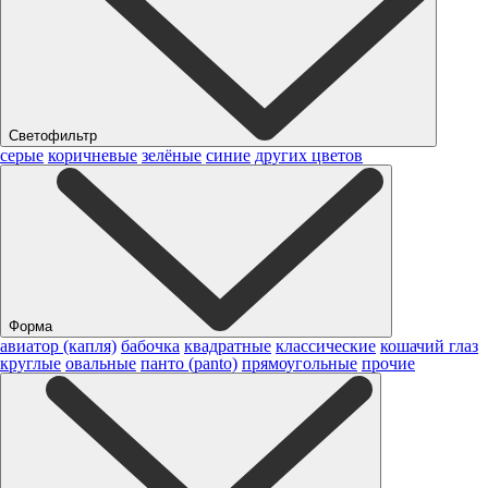
Светофильтр
серые
коричневые
зелёные
синие
других цветов
Форма
авиатор (капля)
бабочка
квадратные
классические
кошачий глаз
круглые
овальные
панто (panto)
прямоугольные
прочие