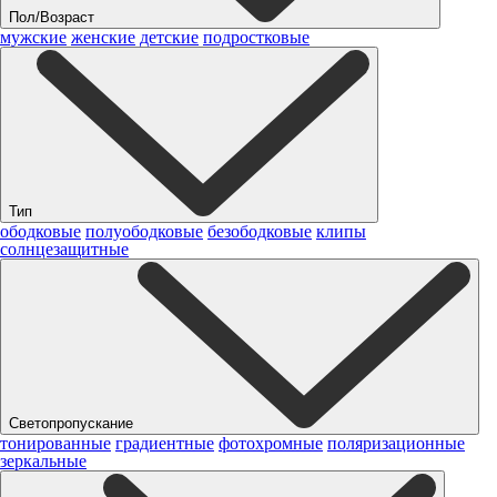
Пол/Возраст
мужские
женские
детские
подростковые
Тип
ободковые
полуободковые
безободковые
клипы
солнцезащитные
Светопропускание
тонированные
градиентные
фотохромные
поляризационные
зеркальные