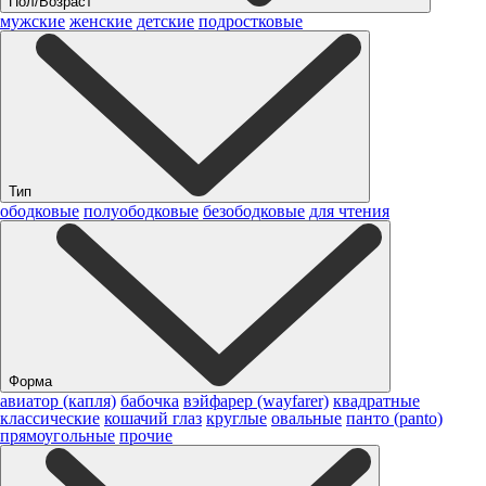
Пол/Возраст
мужские
женские
детские
подростковые
Тип
ободковые
полуободковые
безободковые
для чтения
Форма
авиатор (капля)
бабочка
вэйфарер (wayfarer)
квадратные
классические
кошачий глаз
круглые
овальные
панто (panto)
прямоугольные
прочие