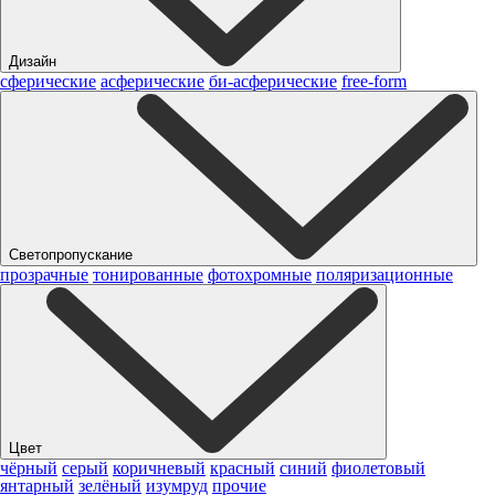
Дизайн
сферические
асферические
би-асферические
free-form
Светопропускание
прозрачные
тонированные
фотохромные
поляризационные
Цвет
чёрный
серый
коричневый
красный
синий
фиолетовый
янтарный
зелёный
изумруд
прочие