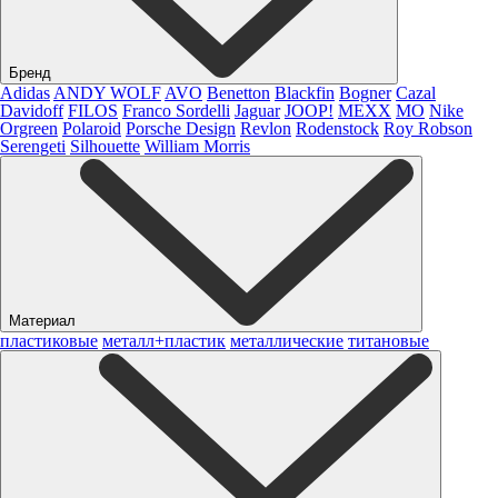
Бренд
Adidas
ANDY WOLF
AVO
Benetton
Blackfin
Bogner
Cazal
Davidoff
FILOS
Franco Sordelli
Jaguar
JOOP!
MEXX
MO
Nike
Orgreen
Polaroid
Porsche Design
Revlon
Rodenstock
Roy Robson
Serengeti
Silhouette
William Morris
Материал
пластиковые
металл+пластик
металлические
титановые