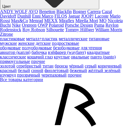
Цвет
ANDY WOLF
AVO
Benetton
Blackfin
Bogner
Carrera
Cazal
Davidoff
Dunhill
Enni Marco
FILOS
Jaguar
JOOP!
Lacoste
Mario
Rossi
Max&Co
Menrad
MEXX
Miraflex
Mirella Mori
MO
Nicoleta
Buchi
Nike
Orgreen
OWP
Polaroid
Porsche Design
Puma
Revlon
Rodenstock
Roy Robson
Silhouette
Tommy Hilfiger
William Morris
Zitrone
пластиковые
металл+пластик
металлические
титановые
мужские
женские
детские
подростковые
ободковые
полуободковые
безободковые
для чтения
авиатор (капля)
бабочка
вэйфарер (wayfarer)
квадратные
классические
кошачий глаз
круглые
овальные
панто (panto)
прямоугольные
прочие
золотой
серебристый
титан
бронза
чёрный
серый
коричневый
красный
белый
синий
фиолетовый
бежевый
жёлтый
зелёный
изумруд
прозрачный
черепаховый
прочие
Все товары категории