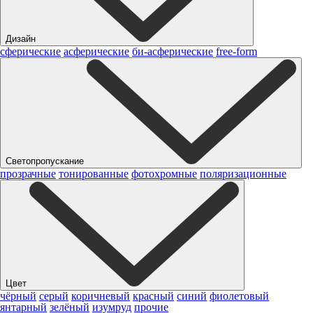
Дизайн
сферические
асферические
би-асферические
free-form
Светопропускание
прозрачные
тонированные
фотохромные
поляризационные
Цвет
чёрный
серый
коричневый
красный
синий
фиолетовый
янтарный
зелёный
изумруд
прочие