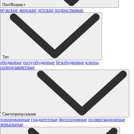
Пол/Возраст
мужские
женские
детские
подростковые
Тип
ободковые
полуободковые
безободковые
клипы
солнцезащитные
Светопропускание
тонированные
градиентные
фотохромные
поляризационные
зеркальные