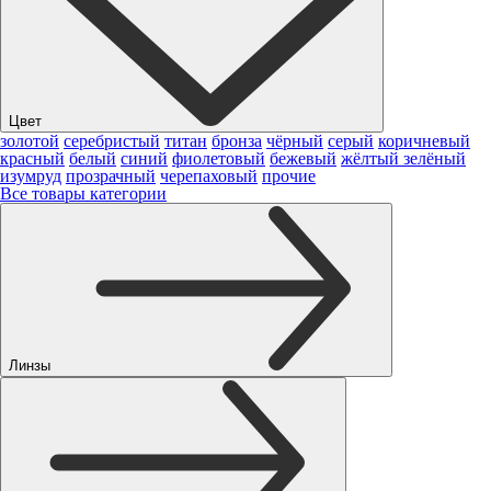
Цвет
золотой
серебристый
титан
бронза
чёрный
серый
коричневый
красный
белый
синий
фиолетовый
бежевый
жёлтый
зелёный
изумруд
прозрачный
черепаховый
прочие
Все товары категории
Линзы