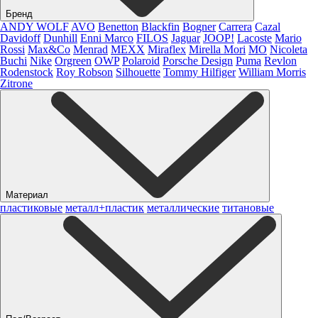
Бренд
ANDY WOLF
AVO
Benetton
Blackfin
Bogner
Carrera
Cazal
Davidoff
Dunhill
Enni Marco
FILOS
Jaguar
JOOP!
Lacoste
Mario
Rossi
Max&Co
Menrad
MEXX
Miraflex
Mirella Mori
MO
Nicoleta
Buchi
Nike
Orgreen
OWP
Polaroid
Porsche Design
Puma
Revlon
Rodenstock
Roy Robson
Silhouette
Tommy Hilfiger
William Morris
Zitrone
Материал
пластиковые
металл+пластик
металлические
титановые