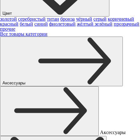
Цвет
золотой
серебристый
титан
бронза
чёрный
серый
коричневый
красный
белый
синий
фиолетовый
жёлтый
зелёный
прозрачный
прочие
Все товары категории
Аксессуары
Аксессуары