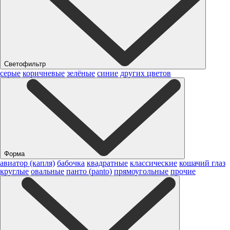
Светофильтр
серые
коричневые
зелёные
синие
других цветов
Форма
авиатор (капля)
бабочка
квадратные
классические
кошачий глаз
круглые
овальные
панто (panto)
прямоугольные
прочие