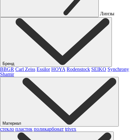
Линзы
Бренд
BBGR
Carl Zeiss
Essilor
HOYA
Rodenstock
SEIKO
Synchrony
Shamir
Материал
стекло
пластик
поликарбонат
trivex