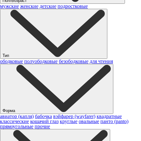
Пол/Возраст
мужские
женские
детские
подростковые
Тип
ободковые
полуободковые
безободковые
для чтения
Форма
авиатор (капля)
бабочка
вэйфарер (wayfarer)
квадратные
классические
кошачий глаз
круглые
овальные
панто (panto)
прямоугольные
прочие