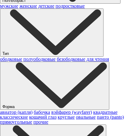
Пол/Возраст
мужские
женские
детские
подростковые
Тип
ободковые
полуободковые
безободковые
для чтения
Форма
авиатор (капля)
бабочка
вэйфарер (wayfarer)
квадратные
классические
кошачий глаз
круглые
овальные
панто (panto)
прямоугольные
прочие