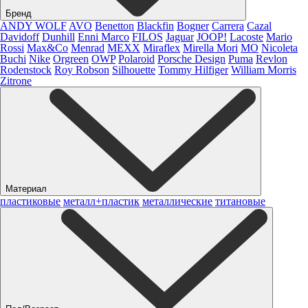
Бренд
ANDY WOLF
AVO
Benetton
Blackfin
Bogner
Carrera
Cazal
Davidoff
Dunhill
Enni Marco
FILOS
Jaguar
JOOP!
Lacoste
Mario
Rossi
Max&Co
Menrad
MEXX
Miraflex
Mirella Mori
MO
Nicoleta
Buchi
Nike
Orgreen
OWP
Polaroid
Porsche Design
Puma
Revlon
Rodenstock
Roy Robson
Silhouette
Tommy Hilfiger
William Morris
Zitrone
Материал
пластиковые
металл+пластик
металлические
титановые