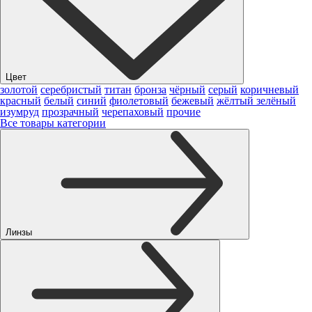
Цвет
золотой
серебристый
титан
бронза
чёрный
серый
коричневый
красный
белый
синий
фиолетовый
бежевый
жёлтый
зелёный
изумруд
прозрачный
черепаховый
прочие
Все товары категории
Линзы