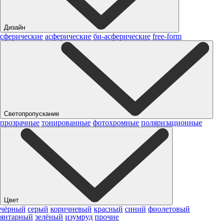
Дизайн
сферические
асферические
би-асферические
free-form
Светопропускание
прозрачные
тонированные
фотохромные
поляризационные
Цвет
чёрный
серый
коричневый
красный
синий
фиолетовый
янтарный
зелёный
изумруд
прочие