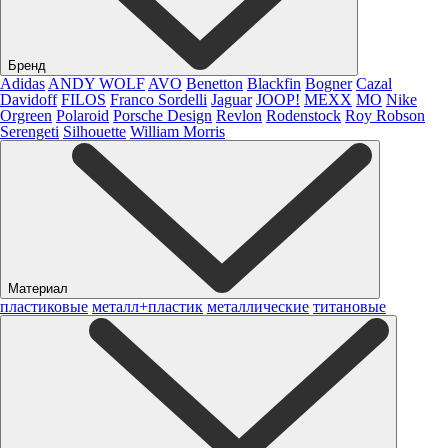
Бренд
Adidas
ANDY WOLF
AVO
Benetton
Blackfin
Bogner
Cazal
Davidoff
FILOS
Franco Sordelli
Jaguar
JOOP!
MEXX
MO
Nike
Orgreen
Polaroid
Porsche Design
Revlon
Rodenstock
Roy Robson
Serengeti
Silhouette
William Morris
Материал
пластиковые
металл+пластик
металлические
титановые