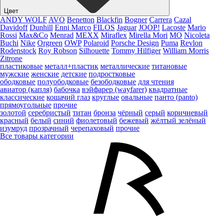
Цвет
ANDY WOLF
AVO
Benetton
Blackfin
Bogner
Carrera
Cazal
Davidoff
Dunhill
Enni Marco
FILOS
Jaguar
JOOP!
Lacoste
Mario
Rossi
Max&Co
Menrad
MEXX
Miraflex
Mirella Mori
MO
Nicoleta
Buchi
Nike
Orgreen
OWP
Polaroid
Porsche Design
Puma
Revlon
Rodenstock
Roy Robson
Silhouette
Tommy Hilfiger
William Morris
Zitrone
пластиковые
металл+пластик
металлические
титановые
мужские
женские
детские
подростковые
ободковые
полуободковые
безободковые
для чтения
авиатор (капля)
бабочка
вэйфарер (wayfarer)
квадратные
классические
кошачий глаз
круглые
овальные
панто (panto)
прямоугольные
прочие
золотой
серебристый
титан
бронза
чёрный
серый
коричневый
красный
белый
синий
фиолетовый
бежевый
жёлтый
зелёный
изумруд
прозрачный
черепаховый
прочие
Все товары категории