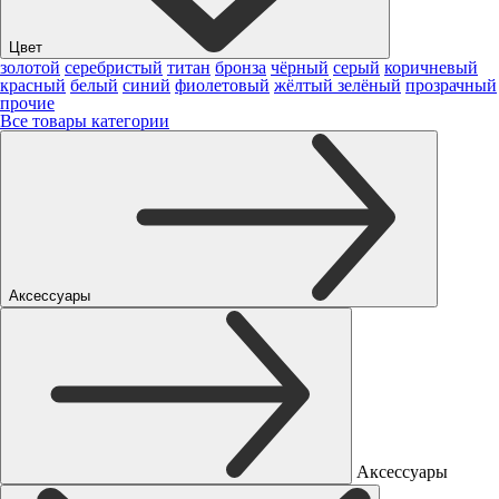
Цвет
золотой
серебристый
титан
бронза
чёрный
серый
коричневый
красный
белый
синий
фиолетовый
жёлтый
зелёный
прозрачный
прочие
Все товары категории
Аксессуары
Аксессуары