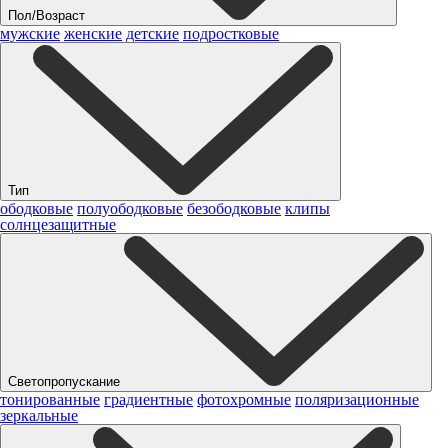
Пол/Возраст
мужские
женские
детские
подростковые
Тип
ободковые
полуободковые
безободковые
клипы
солнцезащитные
Светопропускание
тонированные
градиентные
фотохромные
поляризационные
зеркальные