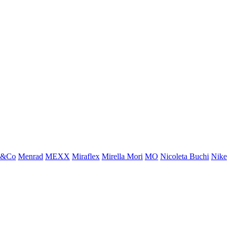
x&Co
Menrad
MEXX
Miraflex
Mirella Mori
MO
Nicoleta Buchi
Nike