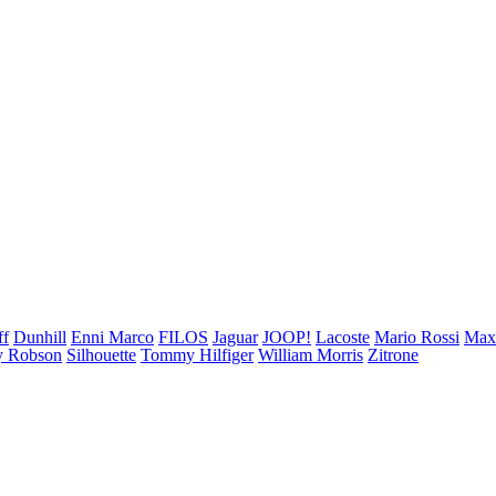
ff
Dunhill
Enni Marco
FILOS
Jaguar
JOOP!
Lacoste
Mario Rossi
Ma
 Robson
Silhouette
Tommy Hilfiger
William Morris
Zitrone