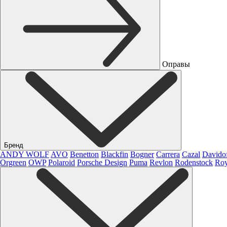
Оправы
Бренд
ANDY WOLF
AVO
Benetton
Blackfin
Bogner
Carrera
Cazal
Davido
Orgreen
OWP
Polaroid
Porsche Design
Puma
Revlon
Rodenstock
Roy