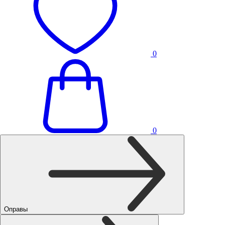
0
0
Оправы