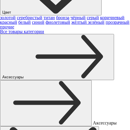
Цвет
золотой
серебристый
титан
бронза
чёрный
серый
коричневый
красный
белый
синий
фиолетовый
жёлтый
зелёный
прозрачный
прочие
Все товары категории
Аксессуары
Аксессуары