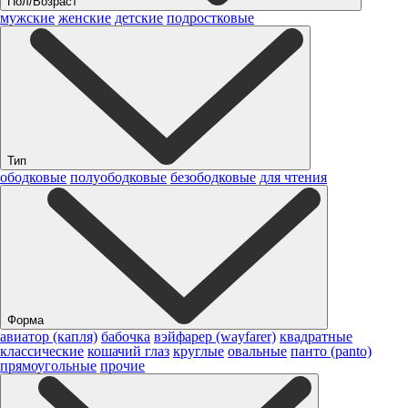
Пол/Возраст
мужские
женские
детские
подростковые
Тип
ободковые
полуободковые
безободковые
для чтения
Форма
авиатор (капля)
бабочка
вэйфарер (wayfarer)
квадратные
классические
кошачий глаз
круглые
овальные
панто (panto)
прямоугольные
прочие