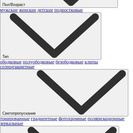
Пол/Возраст
мужские
женские
детские
подростковые
Тип
ободковые
полуободковые
безободковые
клипы
солнцезащитные
Светопропускание
тонированные
градиентные
фотохромные
поляризационные
зеркальные