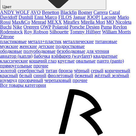
Цвет
ANDY WOLF
AVO
Benetton
Blackfin
Bogner
Carrera
Cazal
Davidoff
Dunhill
Enni Marco
FILOS
Jaguar
JOOP!
Lacoste
Mario
Rossi
Max&Co
Menrad
MEXX
Miraflex
Mirella Mori
MO
Nicoleta
Buchi
Nike
Orgreen
OWP
Polaroid
Porsche Design
Puma
Revlon
Rodenstock
Roy Robson
Silhouette
Tommy Hilfiger
William Morris
Zitrone
пластиковые
металл+пластик
металлические
титановые
мужские
женские
детские
подростковые
ободковые
полуободковые
безободковые
для чтения
авиатор (капля)
бабочка
вэйфарер (wayfarer)
квадратные
классические
кошачий глаз
круглые
овальные
панто (panto)
прямоугольные
прочие
золотой
серебристый
титан
бронза
чёрный
серый
коричневый
красный
белый
синий
фиолетовый
бежевый
жёлтый
зелёный
изумруд
прозрачный
черепаховый
прочие
Все товары категории