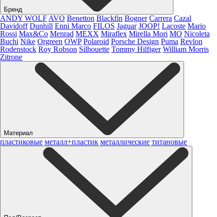
Бренд
ANDY WOLF
AVO
Benetton
Blackfin
Bogner
Carrera
Cazal
Davidoff
Dunhill
Enni Marco
FILOS
Jaguar
JOOP!
Lacoste
Mario
Rossi
Max&Co
Menrad
MEXX
Miraflex
Mirella Mori
MO
Nicoleta
Buchi
Nike
Orgreen
OWP
Polaroid
Porsche Design
Puma
Revlon
Rodenstock
Roy Robson
Silhouette
Tommy Hilfiger
William Morris
Zitrone
Материал
пластиковые
металл+пластик
металлические
титановые