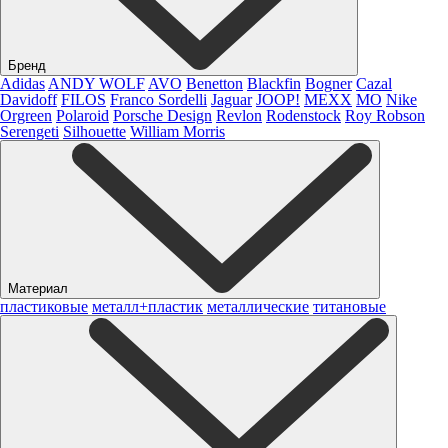
Бренд
Adidas
ANDY WOLF
AVO
Benetton
Blackfin
Bogner
Cazal
Davidoff
FILOS
Franco Sordelli
Jaguar
JOOP!
MEXX
MO
Nike
Orgreen
Polaroid
Porsche Design
Revlon
Rodenstock
Roy Robson
Serengeti
Silhouette
William Morris
Материал
пластиковые
металл+пластик
металлические
титановые