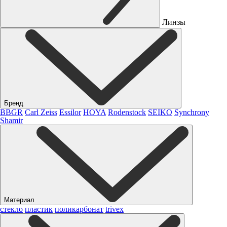
Линзы
Бренд
BBGR
Carl Zeiss
Essilor
HOYA
Rodenstock
SEIKO
Synchrony
Shamir
Материал
стекло
пластик
поликарбонат
trivex