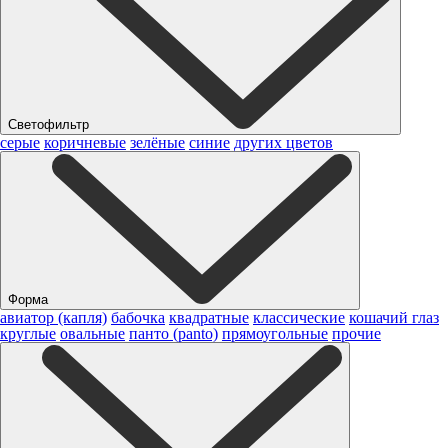
Светофильтр
серые
коричневые
зелёные
синие
других цветов
Форма
авиатор (капля)
бабочка
квадратные
классические
кошачий глаз
круглые
овальные
панто (panto)
прямоугольные
прочие