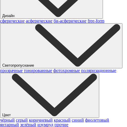
Дизайн
сферические
асферические
би-асферические
free-form
Светопропускание
прозрачные
тонированные
фотохромные
поляризационные
Цвет
чёрный
серый
коричневый
красный
синий
фиолетовый
янтарный
зелёный
изумруд
прочие