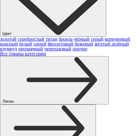
Цвет
золотой
серебристый
титан
бронза
чёрный
серый
коричневый
красный
белый
синий
фиолетовый
бежевый
жёлтый
зелёный
изумруд
прозрачный
черепаховый
прочие
Все товары категории
Линзы