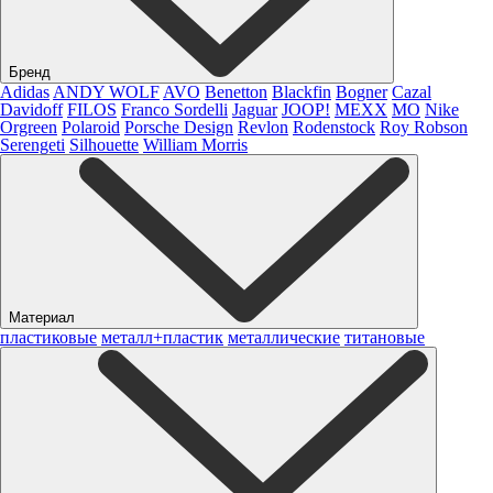
Бренд
Adidas
ANDY WOLF
AVO
Benetton
Blackfin
Bogner
Cazal
Davidoff
FILOS
Franco Sordelli
Jaguar
JOOP!
MEXX
MO
Nike
Orgreen
Polaroid
Porsche Design
Revlon
Rodenstock
Roy Robson
Serengeti
Silhouette
William Morris
Материал
пластиковые
металл+пластик
металлические
титановые