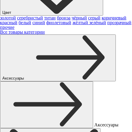
Цвет
золотой
серебристый
титан
бронза
чёрный
серый
коричневый
красный
белый
синий
фиолетовый
жёлтый
зелёный
прозрачный
прочие
Все товары категории
Аксессуары
Аксессуары