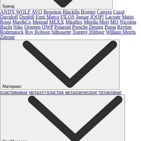
Бренд
ANDY WOLF
AVO
Benetton
Blackfin
Bogner
Carrera
Cazal
Davidoff
Dunhill
Enni Marco
FILOS
Jaguar
JOOP!
Lacoste
Mario
Rossi
Max&Co
Menrad
MEXX
Miraflex
Mirella Mori
MO
Nicoleta
Buchi
Nike
Orgreen
OWP
Polaroid
Porsche Design
Puma
Revlon
Rodenstock
Roy Robson
Silhouette
Tommy Hilfiger
William Morris
Zitrone
Материал
пластиковые
металл+пластик
металлические
титановые