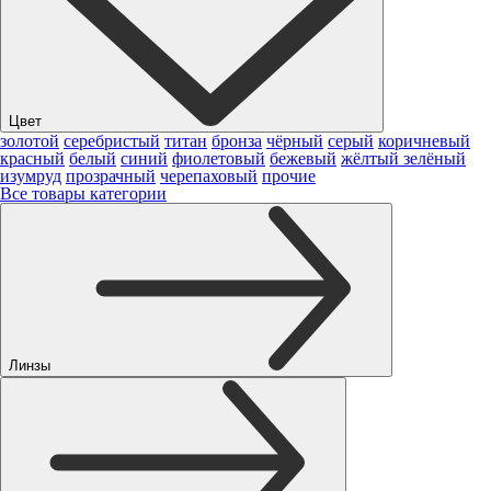
Цвет
золотой
серебристый
титан
бронза
чёрный
серый
коричневый
красный
белый
синий
фиолетовый
бежевый
жёлтый
зелёный
изумруд
прозрачный
черепаховый
прочие
Все товары категории
Линзы