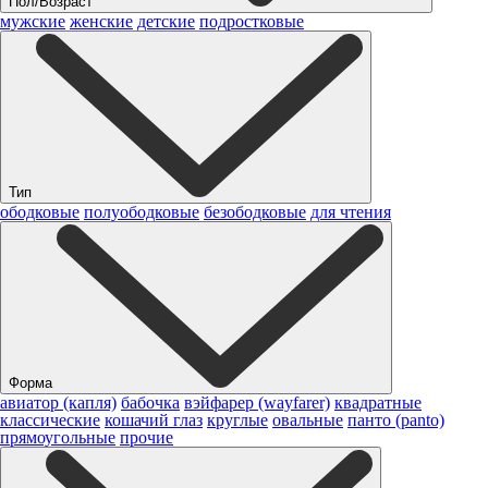
Пол/Возраст
мужские
женские
детские
подростковые
Тип
ободковые
полуободковые
безободковые
для чтения
Форма
авиатор (капля)
бабочка
вэйфарер (wayfarer)
квадратные
классические
кошачий глаз
круглые
овальные
панто (panto)
прямоугольные
прочие