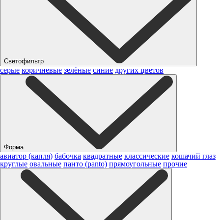
Светофильтр
серые
коричневые
зелёные
синие
других цветов
Форма
авиатор (капля)
бабочка
квадратные
классические
кошачий глаз
круглые
овальные
панто (panto)
прямоугольные
прочие