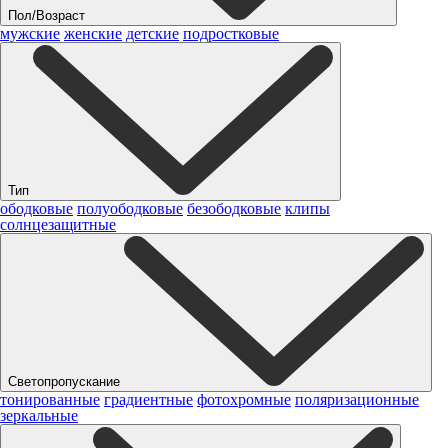
Пол/Возраст
мужские
женские
детские
подростковые
Тип
ободковые
полуободковые
безободковые
клипы
солнцезащитные
Светопропускание
тонированные
градиентные
фотохромные
поляризационные
зеркальные