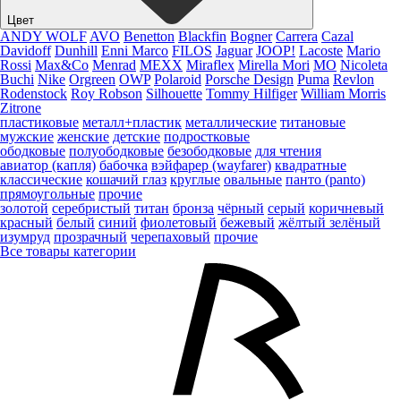
Цвет
ANDY WOLF
AVO
Benetton
Blackfin
Bogner
Carrera
Cazal
Davidoff
Dunhill
Enni Marco
FILOS
Jaguar
JOOP!
Lacoste
Mario
Rossi
Max&Co
Menrad
MEXX
Miraflex
Mirella Mori
MO
Nicoleta
Buchi
Nike
Orgreen
OWP
Polaroid
Porsche Design
Puma
Revlon
Rodenstock
Roy Robson
Silhouette
Tommy Hilfiger
William Morris
Zitrone
пластиковые
металл+пластик
металлические
титановые
мужские
женские
детские
подростковые
ободковые
полуободковые
безободковые
для чтения
авиатор (капля)
бабочка
вэйфарер (wayfarer)
квадратные
классические
кошачий глаз
круглые
овальные
панто (panto)
прямоугольные
прочие
золотой
серебристый
титан
бронза
чёрный
серый
коричневый
красный
белый
синий
фиолетовый
бежевый
жёлтый
зелёный
изумруд
прозрачный
черепаховый
прочие
Все товары категории