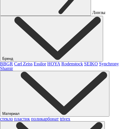
Линзы
Бренд
BBGR
Carl Zeiss
Essilor
HOYA
Rodenstock
SEIKO
Synchrony
Shamir
Материал
стекло
пластик
поликарбонат
trivex