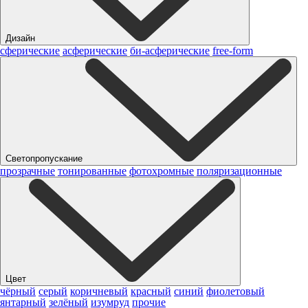
Дизайн
сферические
асферические
би-асферические
free-form
Светопропускание
прозрачные
тонированные
фотохромные
поляризационные
Цвет
чёрный
серый
коричневый
красный
синий
фиолетовый
янтарный
зелёный
изумруд
прочие