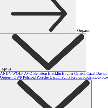
Оправы
Бренд
ANDY WOLF
AVO
Benetton
Blackfin
Bogner
Carrera
Cazal
Davido
Orgreen
OWP
Polaroid
Porsche Design
Puma
Revlon
Rodenstock
Roy