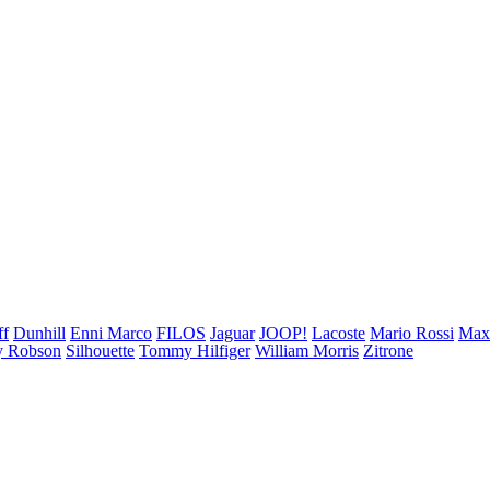
ff
Dunhill
Enni Marco
FILOS
Jaguar
JOOP!
Lacoste
Mario Rossi
Ma
 Robson
Silhouette
Tommy Hilfiger
William Morris
Zitrone