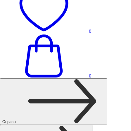
0
0
Оправы