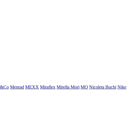
x&Co
Menrad
MEXX
Miraflex
Mirella Mori
MO
Nicoleta Buchi
Nike