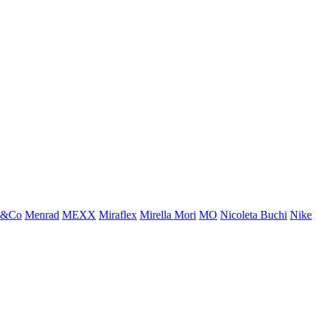
x&Co
Menrad
MEXX
Miraflex
Mirella Mori
MO
Nicoleta Buchi
Nike