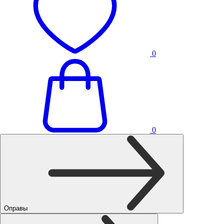
0
0
Оправы