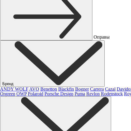
Оправы
Бренд
ANDY WOLF
AVO
Benetton
Blackfin
Bogner
Carrera
Cazal
Davido
Orgreen
OWP
Polaroid
Porsche Design
Puma
Revlon
Rodenstock
Roy