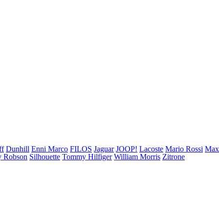
ff
Dunhill
Enni Marco
FILOS
Jaguar
JOOP!
Lacoste
Mario Rossi
Ma
 Robson
Silhouette
Tommy Hilfiger
William Morris
Zitrone