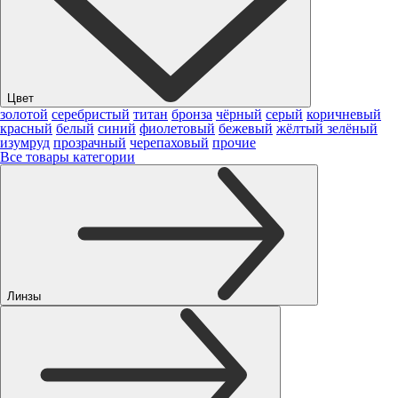
Цвет
золотой
серебристый
титан
бронза
чёрный
серый
коричневый
красный
белый
синий
фиолетовый
бежевый
жёлтый
зелёный
изумруд
прозрачный
черепаховый
прочие
Все товары категории
Линзы