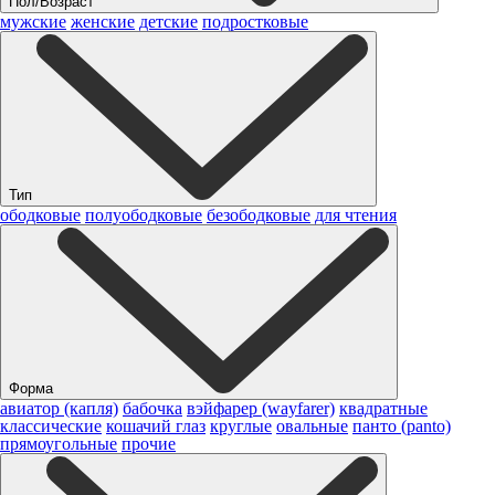
Пол/Возраст
мужские
женские
детские
подростковые
Тип
ободковые
полуободковые
безободковые
для чтения
Форма
авиатор (капля)
бабочка
вэйфарер (wayfarer)
квадратные
классические
кошачий глаз
круглые
овальные
панто (panto)
прямоугольные
прочие