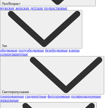
Пол/Возраст
мужские
женские
детские
подростковые
Тип
ободковые
полуободковые
безободковые
клипы
солнцезащитные
Светопропускание
тонированные
градиентные
фотохромные
поляризационные
зеркальные