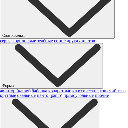
Светофильтр
серые
коричневые
зелёные
синие
других цветов
Форма
авиатор (капля)
бабочка
квадратные
классические
кошачий глаз
круглые
овальные
панто (panto)
прямоугольные
прочие