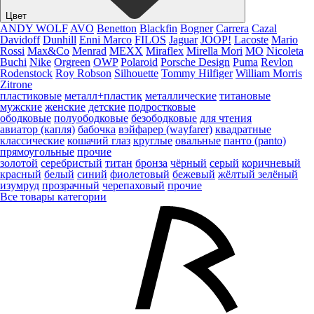
Цвет
ANDY WOLF
AVO
Benetton
Blackfin
Bogner
Carrera
Cazal
Davidoff
Dunhill
Enni Marco
FILOS
Jaguar
JOOP!
Lacoste
Mario
Rossi
Max&Co
Menrad
MEXX
Miraflex
Mirella Mori
MO
Nicoleta
Buchi
Nike
Orgreen
OWP
Polaroid
Porsche Design
Puma
Revlon
Rodenstock
Roy Robson
Silhouette
Tommy Hilfiger
William Morris
Zitrone
пластиковые
металл+пластик
металлические
титановые
мужские
женские
детские
подростковые
ободковые
полуободковые
безободковые
для чтения
авиатор (капля)
бабочка
вэйфарер (wayfarer)
квадратные
классические
кошачий глаз
круглые
овальные
панто (panto)
прямоугольные
прочие
золотой
серебристый
титан
бронза
чёрный
серый
коричневый
красный
белый
синий
фиолетовый
бежевый
жёлтый
зелёный
изумруд
прозрачный
черепаховый
прочие
Все товары категории