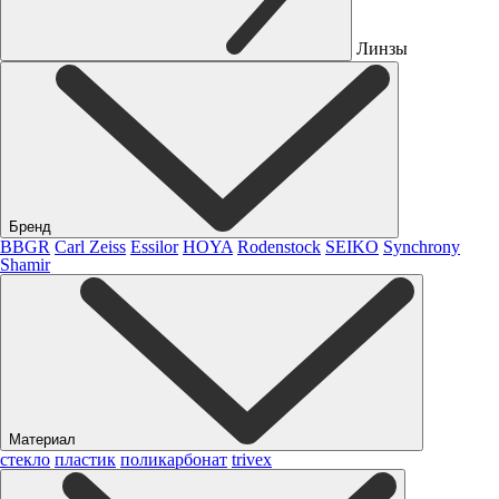
Линзы
Бренд
BBGR
Carl Zeiss
Essilor
HOYA
Rodenstock
SEIKO
Synchrony
Shamir
Материал
стекло
пластик
поликарбонат
trivex