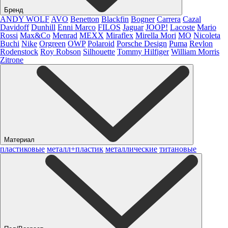
Бренд
ANDY WOLF
AVO
Benetton
Blackfin
Bogner
Carrera
Cazal
Davidoff
Dunhill
Enni Marco
FILOS
Jaguar
JOOP!
Lacoste
Mario
Rossi
Max&Co
Menrad
MEXX
Miraflex
Mirella Mori
MO
Nicoleta
Buchi
Nike
Orgreen
OWP
Polaroid
Porsche Design
Puma
Revlon
Rodenstock
Roy Robson
Silhouette
Tommy Hilfiger
William Morris
Zitrone
Материал
пластиковые
металл+пластик
металлические
титановые