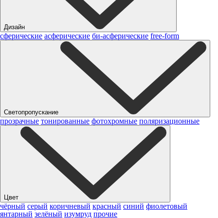
Дизайн
сферические
асферические
би-асферические
free-form
Светопропускание
прозрачные
тонированные
фотохромные
поляризационные
Цвет
чёрный
серый
коричневый
красный
синий
фиолетовый
янтарный
зелёный
изумруд
прочие