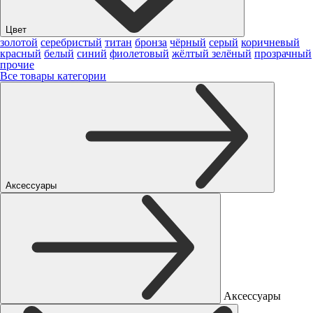
Цвет
золотой
серебристый
титан
бронза
чёрный
серый
коричневый
красный
белый
синий
фиолетовый
жёлтый
зелёный
прозрачный
прочие
Все товары категории
Аксессуары
Аксессуары