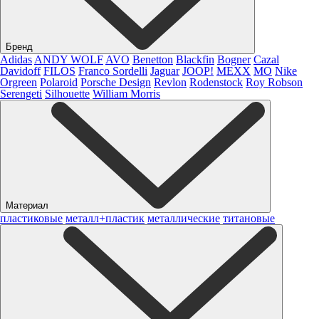
Бренд
Adidas
ANDY WOLF
AVO
Benetton
Blackfin
Bogner
Cazal
Davidoff
FILOS
Franco Sordelli
Jaguar
JOOP!
MEXX
MO
Nike
Orgreen
Polaroid
Porsche Design
Revlon
Rodenstock
Roy Robson
Serengeti
Silhouette
William Morris
Материал
пластиковые
металл+пластик
металлические
титановые