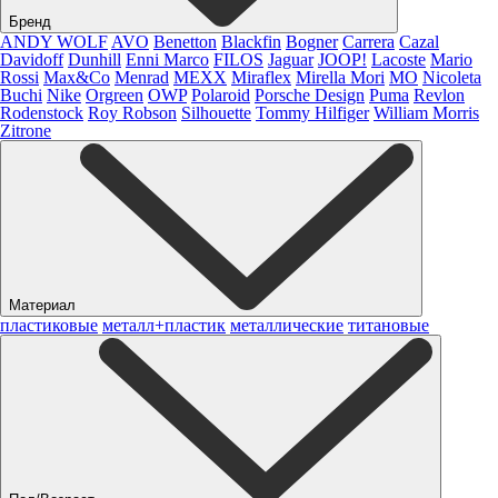
Бренд
ANDY WOLF
AVO
Benetton
Blackfin
Bogner
Carrera
Cazal
Davidoff
Dunhill
Enni Marco
FILOS
Jaguar
JOOP!
Lacoste
Mario
Rossi
Max&Co
Menrad
MEXX
Miraflex
Mirella Mori
MO
Nicoleta
Buchi
Nike
Orgreen
OWP
Polaroid
Porsche Design
Puma
Revlon
Rodenstock
Roy Robson
Silhouette
Tommy Hilfiger
William Morris
Zitrone
Материал
пластиковые
металл+пластик
металлические
титановые