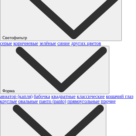
Светофильтр
серые
коричневые
зелёные
синие
других цветов
Форма
авиатор (капля)
бабочка
квадратные
классические
кошачий глаз
круглые
овальные
панто (panto)
прямоугольные
прочие