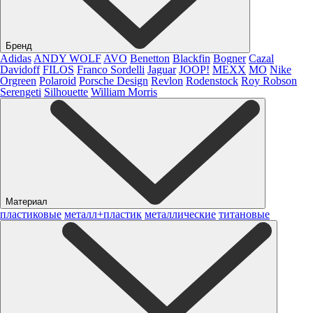
Бренд
Adidas
ANDY WOLF
AVO
Benetton
Blackfin
Bogner
Cazal
Davidoff
FILOS
Franco Sordelli
Jaguar
JOOP!
MEXX
MO
Nike
Orgreen
Polaroid
Porsche Design
Revlon
Rodenstock
Roy Robson
Serengeti
Silhouette
William Morris
Материал
пластиковые
металл+пластик
металлические
титановые