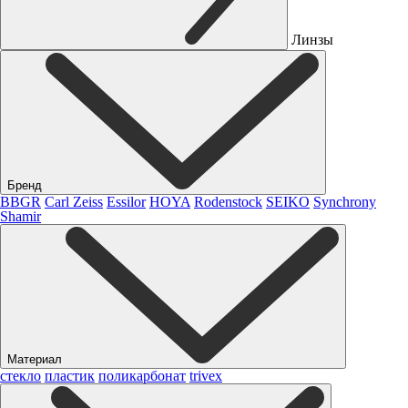
Линзы
Бренд
BBGR
Carl Zeiss
Essilor
HOYA
Rodenstock
SEIKO
Synchrony
Shamir
Материал
стекло
пластик
поликарбонат
trivex