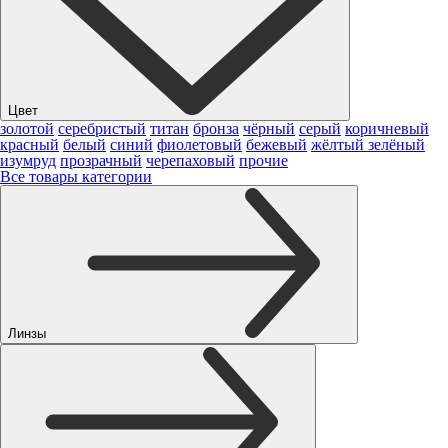
Цвет
золотой
серебристый
титан
бронза
чёрный
серый
коричневый
красный
белый
синий
фиолетовый
бежевый
жёлтый
зелёный
изумруд
прозрачный
черепаховый
прочие
Все товары категории
Линзы