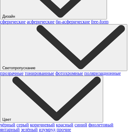
Дизайн
сферические
асферические
би-асферические
free-form
Светопропускание
прозрачные
тонированные
фотохромные
поляризационные
Цвет
чёрный
серый
коричневый
красный
синий
фиолетовый
янтарный
зелёный
изумруд
прочие