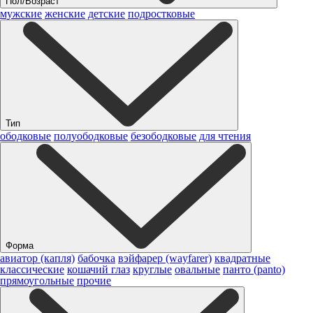
Пол/Возраст
мужские
женские
детские
подростковые
Тип
ободковые
полуободковые
безободковые
для чтения
Форма
авиатор (капля)
бабочка
вэйфарер (wayfarer)
квадратные
классические
кошачий глаз
круглые
овальные
панто (panto)
прямоугольные
прочие