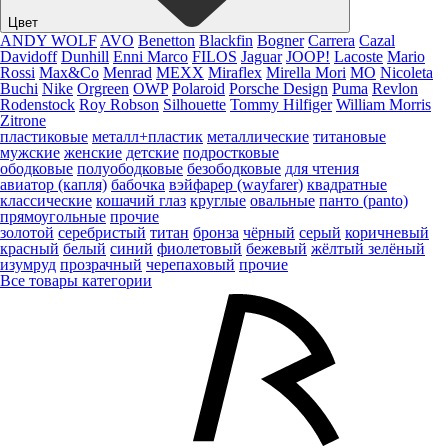
Цвет
ANDY WOLF
AVO
Benetton
Blackfin
Bogner
Carrera
Cazal
Davidoff
Dunhill
Enni Marco
FILOS
Jaguar
JOOP!
Lacoste
Mario
Rossi
Max&Co
Menrad
MEXX
Miraflex
Mirella Mori
MO
Nicoleta
Buchi
Nike
Orgreen
OWP
Polaroid
Porsche Design
Puma
Revlon
Rodenstock
Roy Robson
Silhouette
Tommy Hilfiger
William Morris
Zitrone
пластиковые
металл+пластик
металлические
титановые
мужские
женские
детские
подростковые
ободковые
полуободковые
безободковые
для чтения
авиатор (капля)
бабочка
вэйфарер (wayfarer)
квадратные
классические
кошачий глаз
круглые
овальные
панто (panto)
прямоугольные
прочие
золотой
серебристый
титан
бронза
чёрный
серый
коричневый
красный
белый
синий
фиолетовый
бежевый
жёлтый
зелёный
изумруд
прозрачный
черепаховый
прочие
Все товары категории