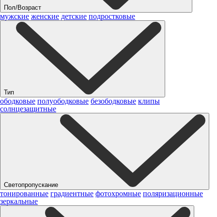
Пол/Возраст
мужские
женские
детские
подростковые
Тип
ободковые
полуободковые
безободковые
клипы
солнцезащитные
Светопропускание
тонированные
градиентные
фотохромные
поляризационные
зеркальные