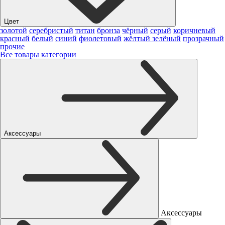
Цвет
золотой
серебристый
титан
бронза
чёрный
серый
коричневый
красный
белый
синий
фиолетовый
жёлтый
зелёный
прозрачный
прочие
Все товары категории
Аксессуары
Аксессуары