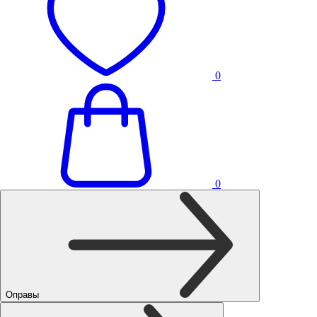
0
0
Оправы