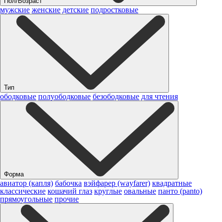
Пол/Возраст
мужские
женские
детские
подростковые
Тип
ободковые
полуободковые
безободковые
для чтения
Форма
авиатор (капля)
бабочка
вэйфарер (wayfarer)
квадратные
классические
кошачий глаз
круглые
овальные
панто (panto)
прямоугольные
прочие