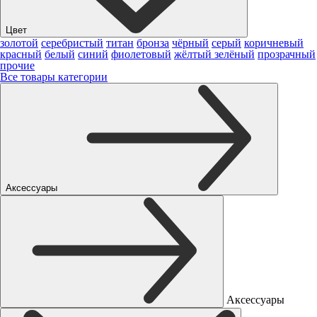
Цвет
золотой
серебристый
титан
бронза
чёрный
серый
коричневый
красный
белый
синий
фиолетовый
жёлтый
зелёный
прозрачный
прочие
Все товары категории
Аксессуары
Аксессуары