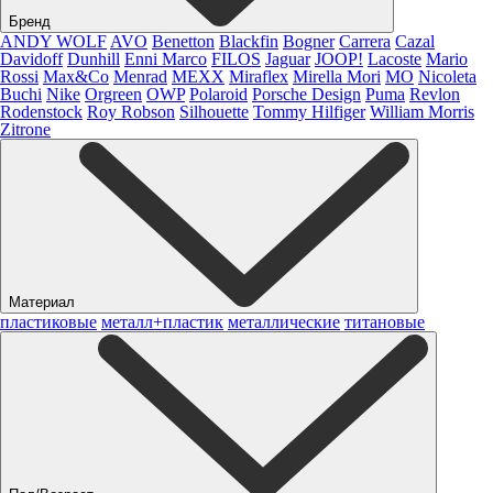
Бренд
ANDY WOLF
AVO
Benetton
Blackfin
Bogner
Carrera
Cazal
Davidoff
Dunhill
Enni Marco
FILOS
Jaguar
JOOP!
Lacoste
Mario
Rossi
Max&Co
Menrad
MEXX
Miraflex
Mirella Mori
MO
Nicoleta
Buchi
Nike
Orgreen
OWP
Polaroid
Porsche Design
Puma
Revlon
Rodenstock
Roy Robson
Silhouette
Tommy Hilfiger
William Morris
Zitrone
Материал
пластиковые
металл+пластик
металлические
титановые