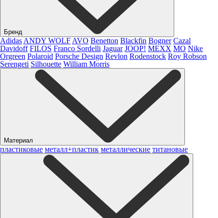
Бренд
Adidas
ANDY WOLF
AVO
Benetton
Blackfin
Bogner
Cazal
Davidoff
FILOS
Franco Sordelli
Jaguar
JOOP!
MEXX
MO
Nike
Orgreen
Polaroid
Porsche Design
Revlon
Rodenstock
Roy Robson
Serengeti
Silhouette
William Morris
Материал
пластиковые
металл+пластик
металлические
титановые