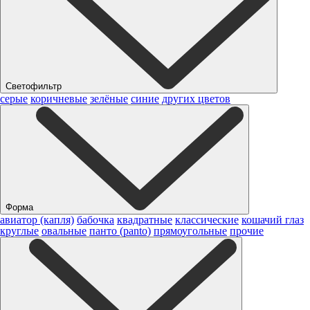
Светофильтр
серые
коричневые
зелёные
синие
других цветов
Форма
авиатор (капля)
бабочка
квадратные
классические
кошачий глаз
круглые
овальные
панто (panto)
прямоугольные
прочие