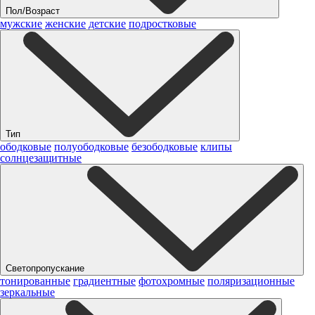
Пол/Возраст
мужские
женские
детские
подростковые
Тип
ободковые
полуободковые
безободковые
клипы
солнцезащитные
Светопропускание
тонированные
градиентные
фотохромные
поляризационные
зеркальные