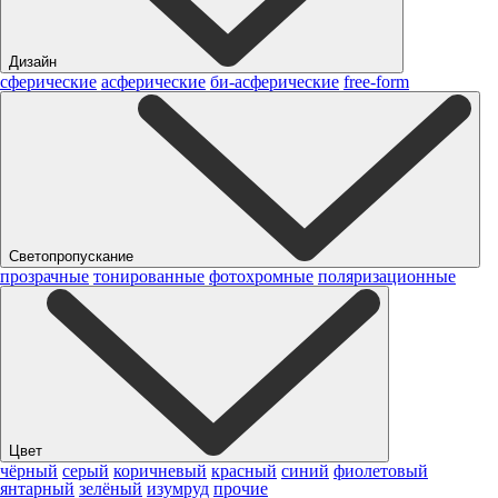
Дизайн
сферические
асферические
би-асферические
free-form
Светопропускание
прозрачные
тонированные
фотохромные
поляризационные
Цвет
чёрный
серый
коричневый
красный
синий
фиолетовый
янтарный
зелёный
изумруд
прочие