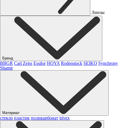
Линзы
Бренд
BBGR
Carl Zeiss
Essilor
HOYA
Rodenstock
SEIKO
Synchrony
Shamir
Материал
стекло
пластик
поликарбонат
trivex