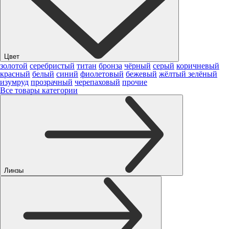
Цвет
золотой
серебристый
титан
бронза
чёрный
серый
коричневый
красный
белый
синий
фиолетовый
бежевый
жёлтый
зелёный
изумруд
прозрачный
черепаховый
прочие
Все товары категории
Линзы