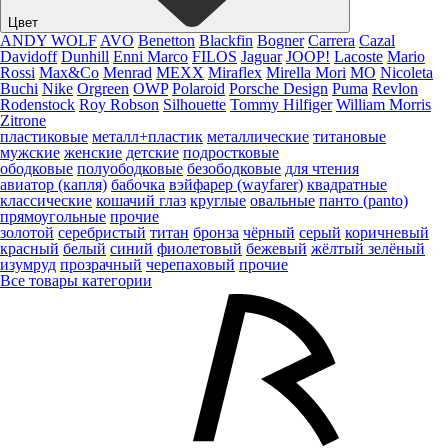
Цвет
ANDY WOLF
AVO
Benetton
Blackfin
Bogner
Carrera
Cazal
Davidoff
Dunhill
Enni Marco
FILOS
Jaguar
JOOP!
Lacoste
Mario
Rossi
Max&Co
Menrad
MEXX
Miraflex
Mirella Mori
MO
Nicoleta
Buchi
Nike
Orgreen
OWP
Polaroid
Porsche Design
Puma
Revlon
Rodenstock
Roy Robson
Silhouette
Tommy Hilfiger
William Morris
Zitrone
пластиковые
металл+пластик
металлические
титановые
мужские
женские
детские
подростковые
ободковые
полуободковые
безободковые
для чтения
авиатор (капля)
бабочка
вэйфарер (wayfarer)
квадратные
классические
кошачий глаз
круглые
овальные
панто (panto)
прямоугольные
прочие
золотой
серебристый
титан
бронза
чёрный
серый
коричневый
красный
белый
синий
фиолетовый
бежевый
жёлтый
зелёный
изумруд
прозрачный
черепаховый
прочие
Все товары категории