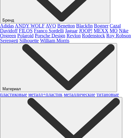
Бренд
Adidas
ANDY WOLF
AVO
Benetton
Blackfin
Bogner
Cazal
Davidoff
FILOS
Franco Sordelli
Jaguar
JOOP!
MEXX
MO
Nike
Orgreen
Polaroid
Porsche Design
Revlon
Rodenstock
Roy Robson
Serengeti
Silhouette
William Morris
Материал
пластиковые
металл+пластик
металлические
титановые