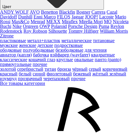
Цвет
ANDY WOLF
AVO
Benetton
Blackfin
Bogner
Carrera
Cazal
Davidoff
Dunhill
Enni Marco
FILOS
Jaguar
JOOP!
Lacoste
Mario
Rossi
Max&Co
Menrad
MEXX
Miraflex
Mirella Mori
MO
Nicoleta
Buchi
Nike
Orgreen
OWP
Polaroid
Porsche Design
Puma
Revlon
Rodenstock
Roy Robson
Silhouette
Tommy Hilfiger
William Morris
Zitrone
пластиковые
металл+пластик
металлические
титановые
мужские
женские
детские
подростковые
ободковые
полуободковые
безободковые
для чтения
авиатор (капля)
бабочка
вэйфарер (wayfarer)
квадратные
классические
кошачий глаз
круглые
овальные
панто (panto)
прямоугольные
прочие
золотой
серебристый
титан
бронза
чёрный
серый
коричневый
красный
белый
синий
фиолетовый
бежевый
жёлтый
зелёный
изумруд
прозрачный
черепаховый
прочие
Все товары категории