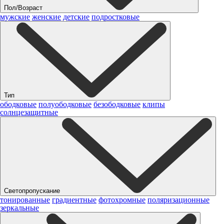
Пол/Возраст
мужские
женские
детские
подростковые
Тип
ободковые
полуободковые
безободковые
клипы
солнцезащитные
Светопропускание
тонированные
градиентные
фотохромные
поляризационные
зеркальные