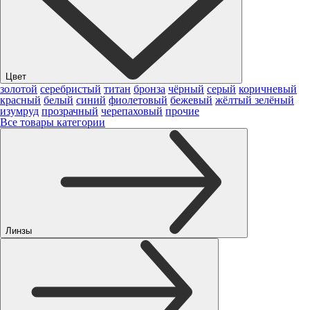
Цвет
золотой
серебристый
титан
бронза
чёрный
серый
коричневый
красный
белый
синий
фиолетовый
бежевый
жёлтый
зелёный
изумруд
прозрачный
черепаховый
прочие
Все товары категории
Линзы