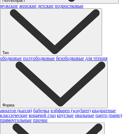
Пол/Возраст
мужские
женские
детские
подростковые
Тип
ободковые
полуободковые
безободковые
для чтения
Форма
авиатор (капля)
бабочка
вэйфарер (wayfarer)
квадратные
классические
кошачий глаз
круглые
овальные
панто (panto)
прямоугольные
прочие