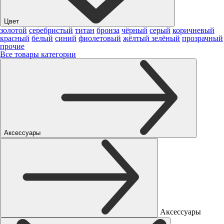
Цвет
золотой
серебристый
титан
бронза
чёрный
серый
коричневый
красный
белый
синий
фиолетовый
жёлтый
зелёный
прозрачный
прочие
Все товары категории
Аксессуары
Аксессуары