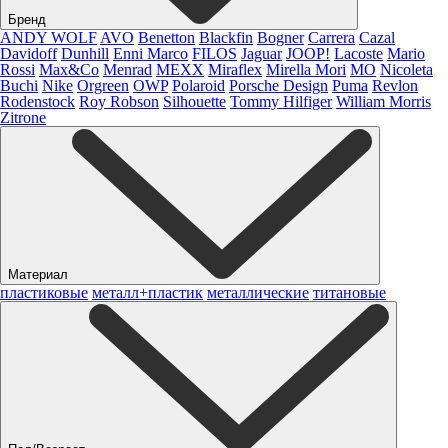
Бренд
ANDY WOLF
AVO
Benetton
Blackfin
Bogner
Carrera
Cazal
Davidoff
Dunhill
Enni Marco
FILOS
Jaguar
JOOP!
Lacoste
Mario
Rossi
Max&Co
Menrad
MEXX
Miraflex
Mirella Mori
MO
Nicoleta
Buchi
Nike
Orgreen
OWP
Polaroid
Porsche Design
Puma
Revlon
Rodenstock
Roy Robson
Silhouette
Tommy Hilfiger
William Morris
Zitrone
Материал
пластиковые
металл+пластик
металлические
титановые