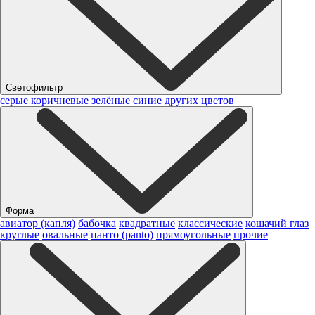
Светофильтр
серые
коричневые
зелёные
синие
других цветов
Форма
авиатор (капля)
бабочка
квадратные
классические
кошачий глаз
круглые
овальные
панто (panto)
прямоугольные
прочие