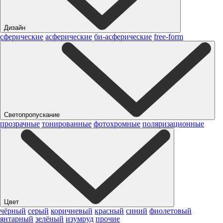
Дизайн
сферические
асферические
би-асферические
free-form
Светопропускание
прозрачные
тонированные
фотохромные
поляризационные
Цвет
чёрный
серый
коричневый
красный
синий
фиолетовый
янтарный
зелёный
изумруд
прочие