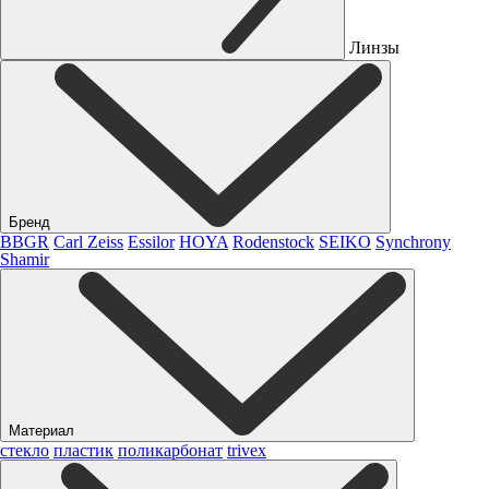
Линзы
Бренд
BBGR
Carl Zeiss
Essilor
HOYA
Rodenstock
SEIKO
Synchrony
Shamir
Материал
стекло
пластик
поликарбонат
trivex