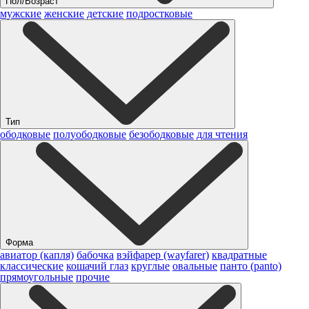
Пол/Возраст
мужские
женские
детские
подростковые
Тип
ободковые
полуободковые
безободковые
для чтения
Форма
авиатор (капля)
бабочка
вэйфарер (wayfarer)
квадратные
классические
кошачий глаз
круглые
овальные
панто (panto)
прямоугольные
прочие