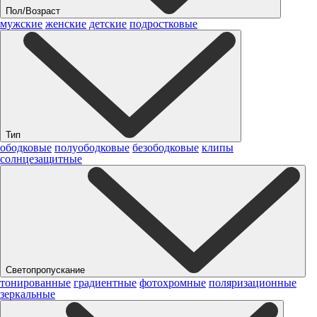
Пол/Возраст
мужские
женские
детские
подростковые
Тип
ободковые
полуободковые
безободковые
клипы
солнцезащитные
Светопропускание
тонированные
градиентные
фотохромные
поляризационные
зеркальные