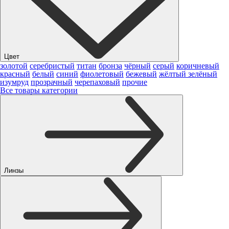
Цвет
золотой
серебристый
титан
бронза
чёрный
серый
коричневый
красный
белый
синий
фиолетовый
бежевый
жёлтый
зелёный
изумруд
прозрачный
черепаховый
прочие
Все товары категории
Линзы