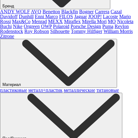
Бренд
ANDY WOLF
AVO
Benetton
Blackfin
Bogner
Carrera
Cazal
Davidoff
Dunhill
Enni Marco
FILOS
Jaguar
JOOP!
Lacoste
Mario
Rossi
Max&Co
Menrad
MEXX
Miraflex
Mirella Mori
MO
Nicoleta
Buchi
Nike
Orgreen
OWP
Polaroid
Porsche Design
Puma
Revlon
Rodenstock
Roy Robson
Silhouette
Tommy Hilfiger
William Morris
Zitrone
Материал
пластиковые
металл+пластик
металлические
титановые