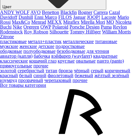
Цвет
ANDY WOLF
AVO
Benetton
Blackfin
Bogner
Carrera
Cazal
Davidoff
Dunhill
Enni Marco
FILOS
Jaguar
JOOP!
Lacoste
Mario
Rossi
Max&Co
Menrad
MEXX
Miraflex
Mirella Mori
MO
Nicoleta
Buchi
Nike
Orgreen
OWP
Polaroid
Porsche Design
Puma
Revlon
Rodenstock
Roy Robson
Silhouette
Tommy Hilfiger
William Morris
Zitrone
пластиковые
металл+пластик
металлические
титановые
мужские
женские
детские
подростковые
ободковые
полуободковые
безободковые
для чтения
авиатор (капля)
бабочка
вэйфарер (wayfarer)
квадратные
классические
кошачий глаз
круглые
овальные
панто (panto)
прямоугольные
прочие
золотой
серебристый
титан
бронза
чёрный
серый
коричневый
красный
белый
синий
фиолетовый
бежевый
жёлтый
зелёный
изумруд
прозрачный
черепаховый
прочие
Все товары категории