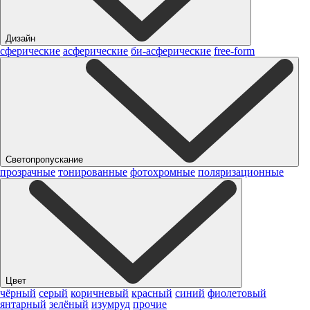
Дизайн
сферические
асферические
би-асферические
free-form
Светопропускание
прозрачные
тонированные
фотохромные
поляризационные
Цвет
чёрный
серый
коричневый
красный
синий
фиолетовый
янтарный
зелёный
изумруд
прочие