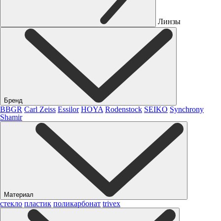
Линзы
Бренд
BBGR
Carl Zeiss
Essilor
HOYA
Rodenstock
SEIKO
Synchrony
Shamir
Материал
стекло
пластик
поликарбонат
trivex