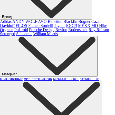
Бренд
Adidas
ANDY WOLF
AVO
Benetton
Blackfin
Bogner
Cazal
Davidoff
FILOS
Franco Sordelli
Jaguar
JOOP!
MEXX
MO
Nike
Orgreen
Polaroid
Porsche Design
Revlon
Rodenstock
Roy Robson
Serengeti
Silhouette
William Morris
Материал
пластиковые
металл+пластик
металлические
титановые