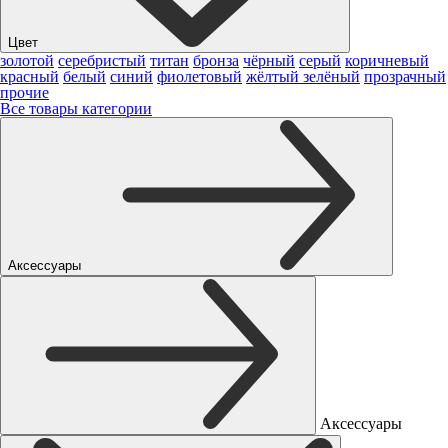
Цвет
золотой
серебристый
титан
бронза
чёрный
серый
коричневый
красный
белый
синий
фиолетовый
жёлтый
зелёный
прозрачный
прочие
Все товары категории
Аксессуары
Аксессуары