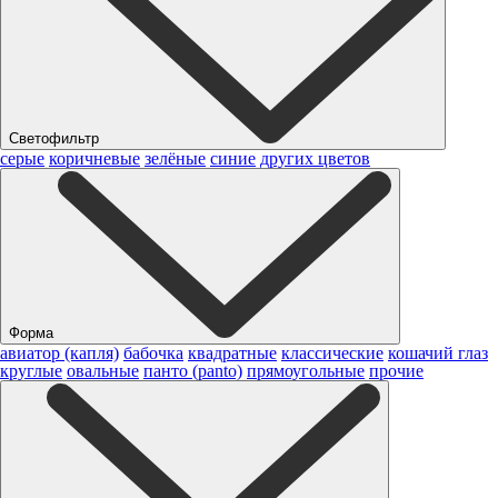
Светофильтр
серые
коричневые
зелёные
синие
других цветов
Форма
авиатор (капля)
бабочка
квадратные
классические
кошачий глаз
круглые
овальные
панто (panto)
прямоугольные
прочие