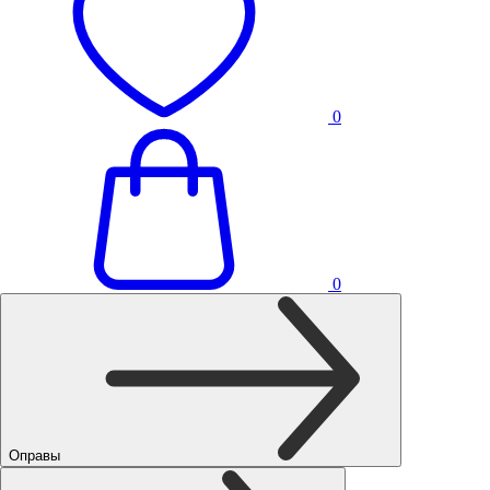
0
0
Оправы