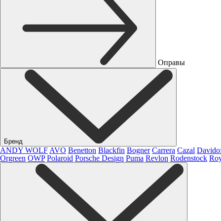
Оправы
Бренд
ANDY WOLF
AVO
Benetton
Blackfin
Bogner
Carrera
Cazal
Davido
Orgreen
OWP
Polaroid
Porsche Design
Puma
Revlon
Rodenstock
Roy