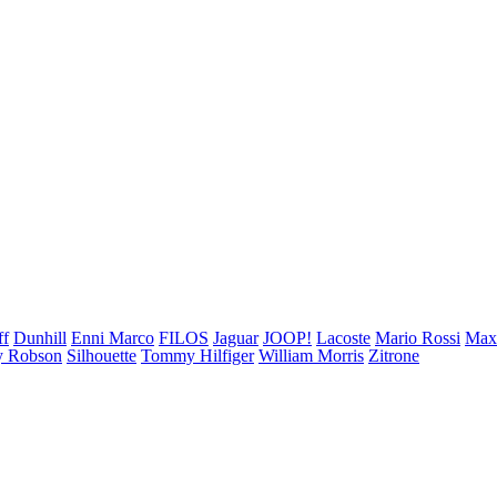
ff
Dunhill
Enni Marco
FILOS
Jaguar
JOOP!
Lacoste
Mario Rossi
Ma
 Robson
Silhouette
Tommy Hilfiger
William Morris
Zitrone