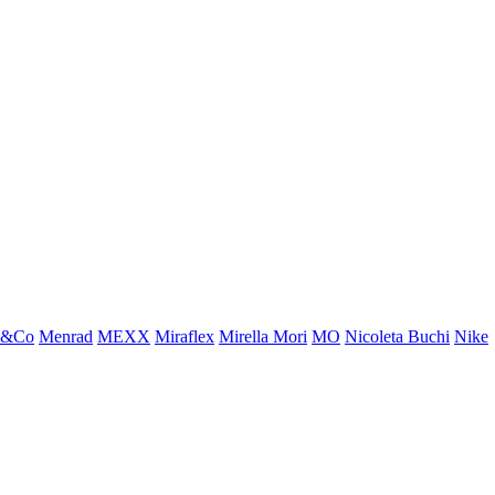
x&Co
Menrad
MEXX
Miraflex
Mirella Mori
MO
Nicoleta Buchi
Nike