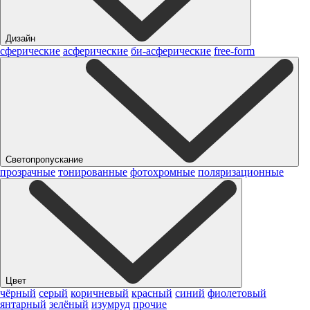
Дизайн
сферические
асферические
би-асферические
free-form
Светопропускание
прозрачные
тонированные
фотохромные
поляризационные
Цвет
чёрный
серый
коричневый
красный
синий
фиолетовый
янтарный
зелёный
изумруд
прочие