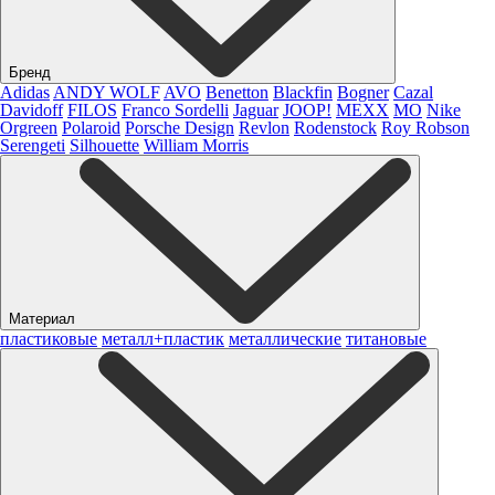
Бренд
Adidas
ANDY WOLF
AVO
Benetton
Blackfin
Bogner
Cazal
Davidoff
FILOS
Franco Sordelli
Jaguar
JOOP!
MEXX
MO
Nike
Orgreen
Polaroid
Porsche Design
Revlon
Rodenstock
Roy Robson
Serengeti
Silhouette
William Morris
Материал
пластиковые
металл+пластик
металлические
титановые