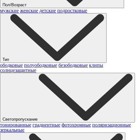
Пол/Возраст
мужские
женские
детские
подростковые
Тип
ободковые
полуободковые
безободковые
клипы
солнцезащитные
Светопропускание
тонированные
градиентные
фотохромные
поляризационные
зеркальные