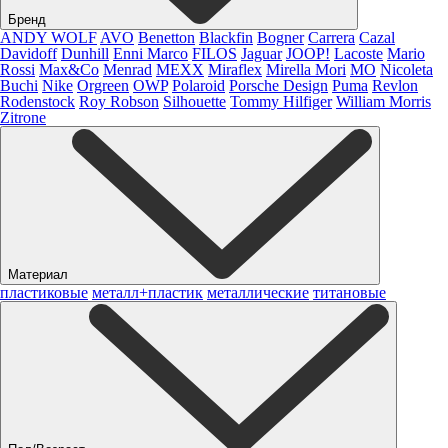
Бренд
ANDY WOLF
AVO
Benetton
Blackfin
Bogner
Carrera
Cazal
Davidoff
Dunhill
Enni Marco
FILOS
Jaguar
JOOP!
Lacoste
Mario
Rossi
Max&Co
Menrad
MEXX
Miraflex
Mirella Mori
MO
Nicoleta
Buchi
Nike
Orgreen
OWP
Polaroid
Porsche Design
Puma
Revlon
Rodenstock
Roy Robson
Silhouette
Tommy Hilfiger
William Morris
Zitrone
Материал
пластиковые
металл+пластик
металлические
титановые