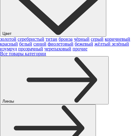
Цвет
золотой
серебристый
титан
бронза
чёрный
серый
коричневый
красный
белый
синий
фиолетовый
бежевый
жёлтый
зелёный
изумруд
прозрачный
черепаховый
прочие
Все товары категории
Линзы