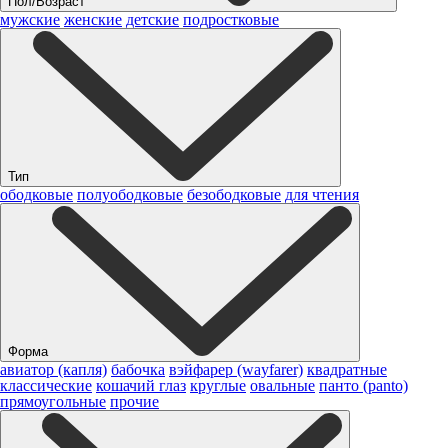
Пол/Возраст
мужские
женские
детские
подростковые
Тип
ободковые
полуободковые
безободковые
для чтения
Форма
авиатор (капля)
бабочка
вэйфарер (wayfarer)
квадратные
классические
кошачий глаз
круглые
овальные
панто (panto)
прямоугольные
прочие