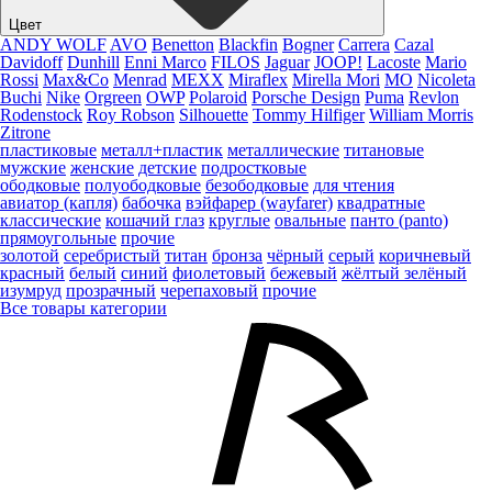
Цвет
ANDY WOLF
AVO
Benetton
Blackfin
Bogner
Carrera
Cazal
Davidoff
Dunhill
Enni Marco
FILOS
Jaguar
JOOP!
Lacoste
Mario
Rossi
Max&Co
Menrad
MEXX
Miraflex
Mirella Mori
MO
Nicoleta
Buchi
Nike
Orgreen
OWP
Polaroid
Porsche Design
Puma
Revlon
Rodenstock
Roy Robson
Silhouette
Tommy Hilfiger
William Morris
Zitrone
пластиковые
металл+пластик
металлические
титановые
мужские
женские
детские
подростковые
ободковые
полуободковые
безободковые
для чтения
авиатор (капля)
бабочка
вэйфарер (wayfarer)
квадратные
классические
кошачий глаз
круглые
овальные
панто (panto)
прямоугольные
прочие
золотой
серебристый
титан
бронза
чёрный
серый
коричневый
красный
белый
синий
фиолетовый
бежевый
жёлтый
зелёный
изумруд
прозрачный
черепаховый
прочие
Все товары категории