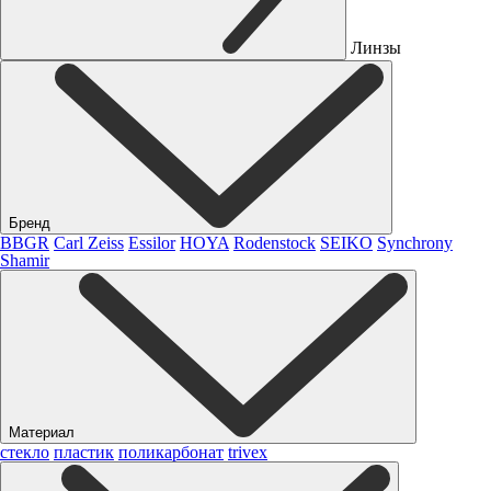
Линзы
Бренд
BBGR
Carl Zeiss
Essilor
HOYA
Rodenstock
SEIKO
Synchrony
Shamir
Материал
стекло
пластик
поликарбонат
trivex