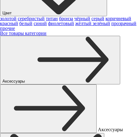
Цвет
золотой
серебристый
титан
бронза
чёрный
серый
коричневый
красный
белый
синий
фиолетовый
жёлтый
зелёный
прозрачный
прочие
Все товары категории
Аксессуары
Аксессуары