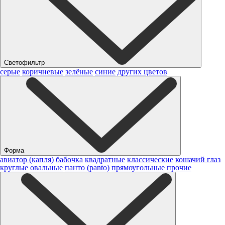
Светофильтр
серые
коричневые
зелёные
синие
других цветов
Форма
авиатор (капля)
бабочка
квадратные
классические
кошачий глаз
круглые
овальные
панто (panto)
прямоугольные
прочие